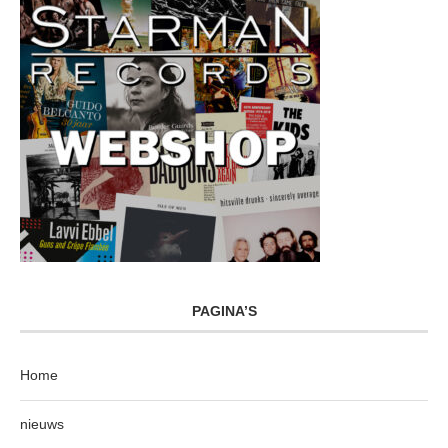
PAGINA’S
Home
nieuws