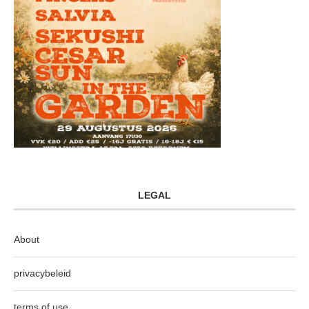
LEGAL
About
privacybeleid
terms of use