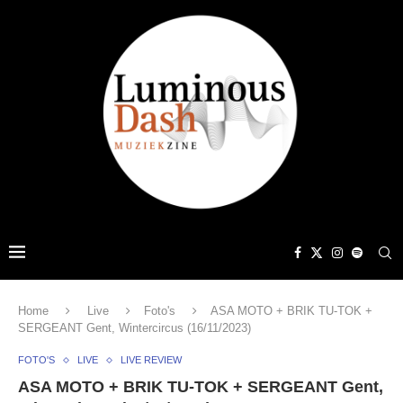
Home
Live
Foto's
ASA MOTO + BRIK TU-TOK +
SERGEANT Gent, Wintercircus (16/11/2023)
FOTO'S
LIVE
LIVE REVIEW
ASA MOTO + BRIK TU-TOK + SERGEANT Gent,