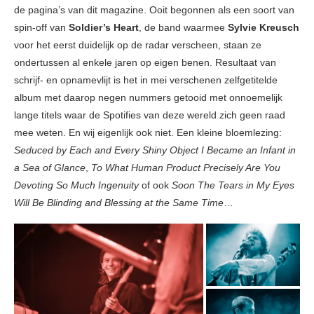
de pagina’s van dit magazine. Ooit begonnen als een soort van
spin-off van
Soldier’s Heart
, de band waarmee
Sylvie Kreusch
voor het eerst duidelijk op de radar verscheen, staan ze
ondertussen al enkele jaren op eigen benen. Resultaat van
schrijf- en opnamevlijt is het in mei verschenen zelfgetitelde
album met daarop negen nummers getooid met onnoemelijk
lange titels waar de Spotifies van deze wereld zich geen raad
mee weten. En wij eigenlijk ook niet. Een kleine bloemlezing:
Seduced by Each and Every Shiny Object I Became an Infant in
a Sea of Glance
,
To What Human Product Precisely Are You
Devoting So Much Ingenuity
of ook
Soon The Tears in My Eyes
Will Be Blinding and Blessing at the Same Time
…