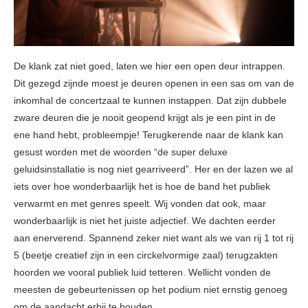
De klank zat niet goed, laten we hier een open deur intrappen.
Dit gezegd zijnde moest je deuren openen in een sas om van de
inkomhal de concertzaal te kunnen instappen. Dat zijn dubbele
zware deuren die je nooit geopend krijgt als je een pint in de
ene hand hebt, probleempje! Terugkerende naar de klank kan
gesust worden met de woorden “de super deluxe
geluidsinstallatie is nog niet gearriveerd”. Her en der lazen we al
iets over hoe wonderbaarlijk het is hoe de band het publiek
verwarmt en met genres speelt. Wij vonden dat ook, maar
wonderbaarlijk is niet het juiste adjectief. We dachten eerder
aan enerverend. Spannend zeker niet want als we van rij 1 tot rij
5 (beetje creatief zijn in een circkelvormige zaal) terugzakten
hoorden we vooral publiek luid tetteren. Wellicht vonden de
meesten de gebeurtenissen op het podium niet ernstig genoeg
om de aandacht erbij te houden.