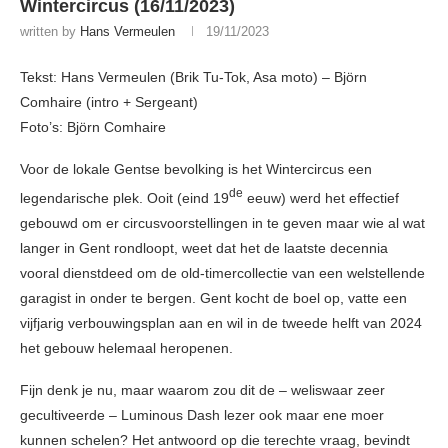
Wintercircus (16/11/2023)
written by
Hans Vermeulen
19/11/2023
Tekst: Hans Vermeulen (Brik Tu-Tok, Asa moto) – Björn
Comhaire (intro + Sergeant)
Foto’s: Björn Comhaire
Voor de lokale Gentse bevolking is het Wintercircus een
de
legendarische plek. Ooit (eind 19
eeuw) werd het effectief
gebouwd om er circusvoorstellingen in te geven maar wie al wat
langer in Gent rondloopt, weet dat het de laatste decennia
vooral dienstdeed om de old-timercollectie van een welstellende
garagist in onder te bergen. Gent kocht de boel op, vatte een
vijfjarig verbouwingsplan aan en wil in de tweede helft van 2024
het gebouw helemaal heropenen.
Fijn denk je nu, maar waarom zou dit de – weliswaar zeer
gecultiveerde – Luminous Dash lezer ook maar ene moer
kunnen schelen? Het antwoord op die terechte vraag, bevindt