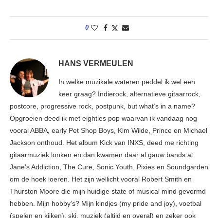
0
HANS VERMEULEN
In welke muzikale wateren peddel ik wel een
keer graag? Indierock, alternatieve gitaarrock,
postcore, progressive rock, postpunk, but what’s in a name?
Opgroeien deed ik met eighties pop waarvan ik vandaag nog
vooral ABBA, early Pet Shop Boys, Kim Wilde, Prince en Michael
Jackson onthoud. Het album Kick van INXS, deed me richting
gitaarmuziek lonken en dan kwamen daar al gauw bands al
Jane’s Addiction, The Cure, Sonic Youth, Pixies en Soundgarden
om de hoek loeren. Het zijn wellicht vooral Robert Smith en
Thurston Moore die mijn huidige state of musical mind gevormd
hebben. Mijn hobby’s? Mijn kindjes (my pride and joy), voetbal
(spelen en kijken), ski, muziek (altijd en overal) en zeker ook