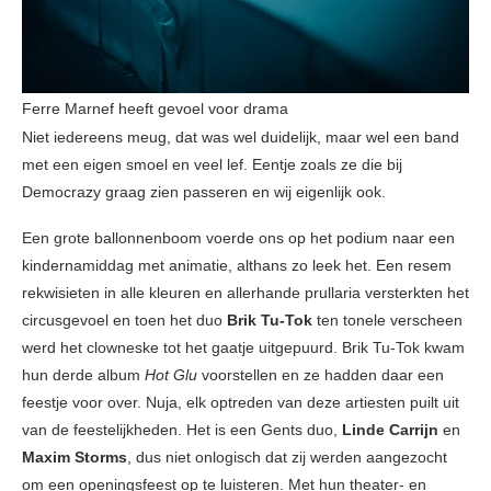
Ferre Marnef heeft gevoel voor drama
Niet iedereens meug, dat was wel duidelijk, maar wel een band
met een eigen smoel en veel lef. Eentje zoals ze die bij
Democrazy graag zien passeren en wij eigenlijk ook.
Een grote ballonnenboom voerde ons op het podium naar een
kindernamiddag met animatie, althans zo leek het. Een resem
rekwisieten in alle kleuren en allerhande prullaria versterkten het
circusgevoel en toen het duo
Brik Tu-Tok
ten tonele verscheen
werd het clowneske tot het gaatje uitgepuurd. Brik Tu-Tok kwam
hun derde album
Hot Glu
voorstellen en ze hadden daar een
feestje voor over. Nuja, elk optreden van deze artiesten puilt uit
van de feestelijkheden. Het is een Gents duo,
Linde Carrijn
en
Maxim Storms
, dus niet onlogisch dat zij werden aangezocht
om een openingsfeest op te luisteren. Met hun theater- en