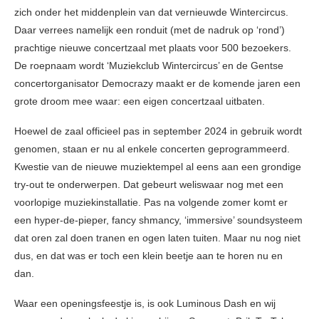
zich onder het middenplein van dat vernieuwde Wintercircus.
Daar verrees namelijk een ronduit (met de nadruk op ‘rond’)
prachtige nieuwe concertzaal met plaats voor 500 bezoekers.
De roepnaam wordt ‘Muziekclub Wintercircus’ en de Gentse
concertorganisator Democrazy maakt er de komende jaren een
grote droom mee waar: een eigen concertzaal uitbaten.
Hoewel de zaal officieel pas in september 2024 in gebruik wordt
genomen, staan er nu al enkele concerten geprogrammeerd.
Kwestie van de nieuwe muziektempel al eens aan een grondige
try-out te onderwerpen. Dat gebeurt weliswaar nog met een
voorlopige muziekinstallatie. Pas na volgende zomer komt er
een hyper-de-pieper, fancy shmancy, ‘immersive’ soundsysteem
dat oren zal doen tranen en ogen laten tuiten. Maar nu nog niet
dus, en dat was er toch een klein beetje aan te horen nu en
dan.
Waar een openingsfeestje is, is ook Luminous Dash en wij