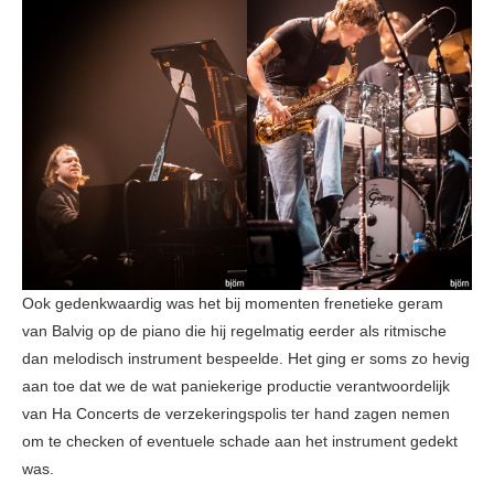
Ook gedenkwaardig was het bij momenten frenetieke geram
van Balvig op de piano die hij regelmatig eerder als ritmische
dan melodisch instrument bespeelde. Het ging er soms zo hevig
aan toe dat we de wat paniekerige productie verantwoordelijk
van Ha Concerts de verzekeringspolis ter hand zagen nemen
om te checken of eventuele schade aan het instrument gedekt
was.