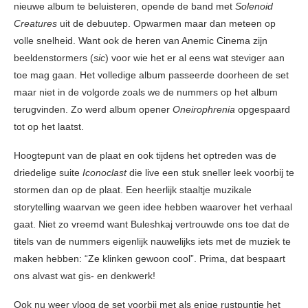
nieuwe album te beluisteren, opende de band met
Solenoid
Creatures
uit de debuutep. Opwarmen maar dan meteen op
volle snelheid. Want ook de heren van Anemic Cinema zijn
beeldenstormers (
sic
) voor wie het er al eens wat steviger aan
toe mag gaan. Het volledige album passeerde doorheen de set
maar niet in de volgorde zoals we de nummers op het album
terugvinden. Zo werd album opener
Oneirophrenia
opgespaard
tot op het laatst.
Hoogtepunt van de plaat en ook tijdens het optreden was de
driedelige suite
Iconoclast
die live een stuk sneller leek voorbij te
stormen dan op de plaat. Een heerlijk staaltje muzikale
storytelling waarvan we geen idee hebben waarover het verhaal
gaat. Niet zo vreemd want Buleshkaj vertrouwde ons toe dat de
titels van de nummers eigenlijk nauwelijks iets met de muziek te
maken hebben: “Ze klinken gewoon cool”. Prima, dat bespaart
ons alvast wat gis- en denkwerk!
Ook nu weer vloog de set voorbij met als enige rustpuntje het