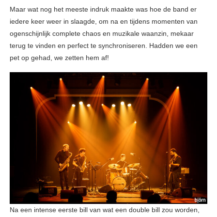
Maar wat nog het meeste indruk maakte was hoe de band er
iedere keer weer in slaagde, om na en tijdens momenten van
ogenschijnlijk complete chaos en muzikale waanzin, mekaar
terug te vinden en perfect te synchroniseren. Hadden we een
pet op gehad, we zetten hem af!
Na een intense eerste bill van wat een double bill zou worden,