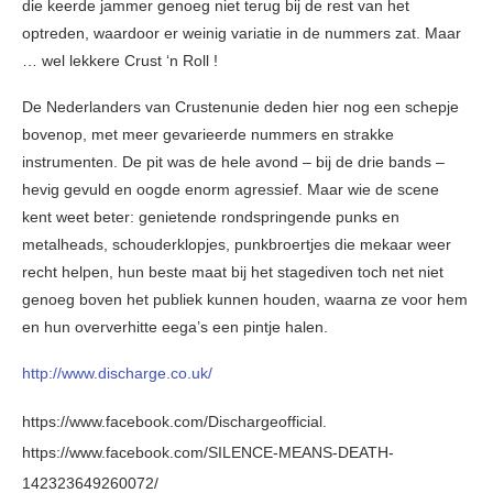
die keerde jammer genoeg niet terug bij de rest van het
optreden, waardoor er weinig variatie in de nummers zat. Maar
… wel lekkere Crust ‘n Roll !
De Nederlanders van Crustenunie deden hier nog een schepje
bovenop, met meer gevarieerde nummers en strakke
instrumenten. De pit was de hele avond – bij de drie bands –
hevig gevuld en oogde enorm agressief. Maar wie de scene
kent weet beter: genietende rondspringende punks en
metalheads, schouderklopjes, punkbroertjes die mekaar weer
recht helpen, hun beste maat bij het stagediven toch net niet
genoeg boven het publiek kunnen houden, waarna ze voor hem
en hun oververhitte eega’s een pintje halen.
http://www.discharge.co.uk/
https://www.facebook.com/Dischargeofficial.
https://www.facebook.com/SILENCE-MEANS-DEATH-
142323649260072/