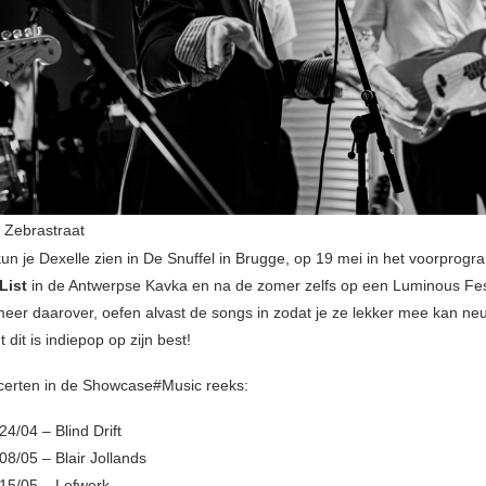
Zebrastraat
un je Dexelle zien in De Snuffel in Brugge, op 19 mei in het voorprog
List
in de Antwerpse Kavka en na de zomer zelfs op een Luminous Fest
meer daarover, oefen alvast de songs in zodat je ze lekker mee kan neu
t dit is indiepop op zijn best!
certen in de Showcase#Music reeks:
4/04 – Blind Drift
8/05 – Blair Jollands
15/05 – Lefwerk