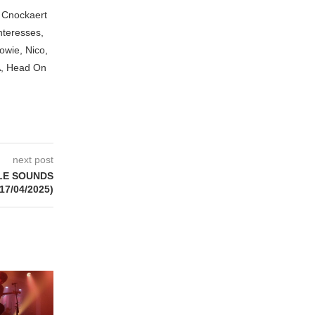
n Cnockaert
nteresses,
owie, Nico,
A, Head On
next post
LE SOUNDS
17/04/2025)