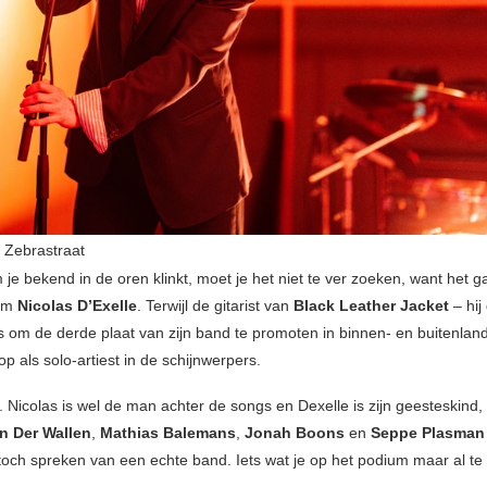
Zebrastraat
je bekend in de oren klinkt, moet je het niet te ver zoeken, want het g
 om
Nicolas D’Exelle
. Terwijl de gitarist van
Black Leather Jacket
– hij
is om de derde plaat van zijn band te promoten in binnen- en buitenland
op als solo-artiest in de schijnwerpers.
o. Nicolas is wel de man achter de songs en Dexelle is zijn geesteskind
an Der Wallen
,
Mathias Balemans
,
Jonah Boons
en
Seppe Plasman
och spreken van een echte band. Iets wat je op het podium maar al te