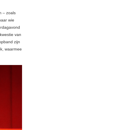
n – zoals
maar wie
derdagavond
 kwestie van
opband zijn
ijk, waarmee