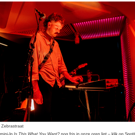
Zebrastraat
 mini-lp
Is This What You Want?
nog fris in onze oren ligt – klik op Spoti