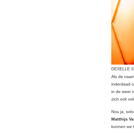
DEXELLE © 
Als de naam 
inderdaad
in de weer 
zich ook vol
Nou ja, sol
Matthijs V
kunnen we t