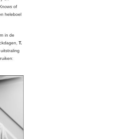
Knows
of
en heleboel
m in de
ockdagen,
T.
itstraling
ruiken: