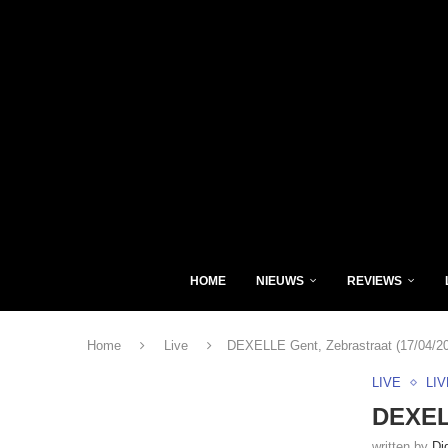
HOME
NIEUWS
REVIEWS
Home
Live
DEXELLE Gent, Zebrastraat (17/04/2
LIVE
LI
DEXELL
written by
Di