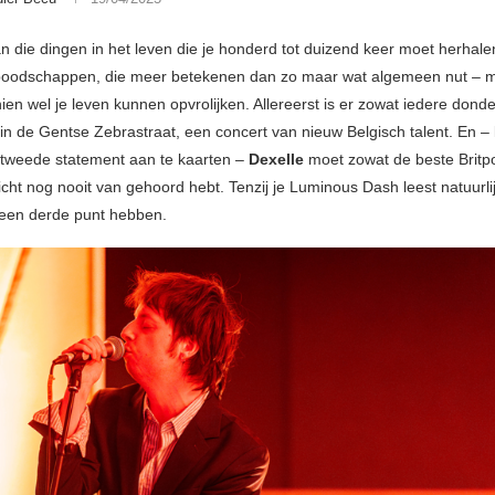
an die dingen in het leven die je honderd tot duizend keer moet herhale
boodschappen, die meer betekenen dan zo maar wat algemeen nut – 
ien wel je leven kunnen opvrolijken. Allereerst is er zowat iedere don
 in de Gentse Zebrastraat, een concert van nieuw Belgisch talent. En –
tweede statement aan te kaarten –
Dexelle
moet zowat de beste Britp
licht nog nooit van gehoord hebt. Tenzij je Luminous Dash leest natuurl
een derde punt hebben.