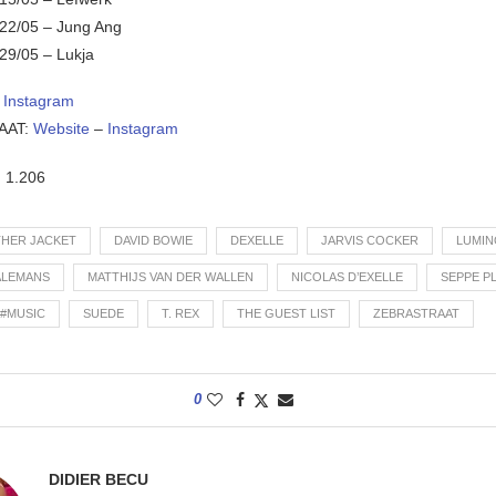
22/05 – Jung Ang
29/05 – Lukja
–
Instagram
AAT:
Website
–
Instagram
:
1.206
THER JACKET
DAVID BOWIE
DEXELLE
JARVIS COCKER
LUMIN
ALEMANS
MATTHIJS VAN DER WALLEN
NICOLAS D’EXELLE
SEPPE P
#MUSIC
SUEDE
T. REX
THE GUEST LIST
ZEBRASTRAAT
0
DIDIER BECU