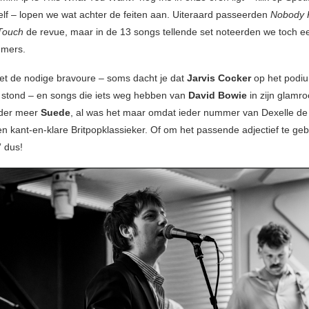
zelf – lopen we wat achter de feiten aan. Uiteraard passeerden
Nobody 
Touch
de revue, maar in de 13 songs tellende set noteerden we toch e
mers.
t de nodige bravoure – soms dacht je dat
Jarvis Cocker
op het podiu
 stond – en songs die iets weg hebben van
David Bowie
in zijn glamr
der meer
Suede
, al was het maar omdat ieder nummer van Dexelle de u
en kant-en-klare Britpopklassieker. Of om het passende adjectief te geb
” dus!