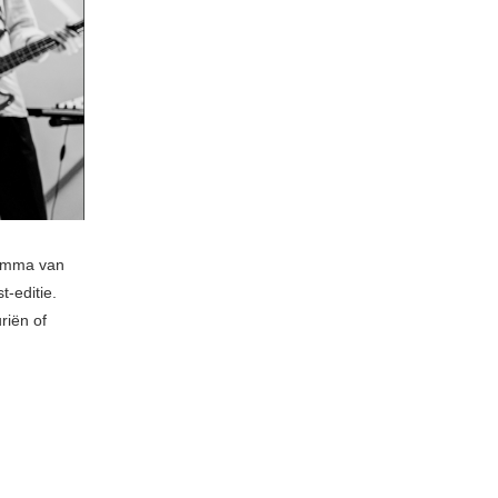
ramma van
-editie.
riën of