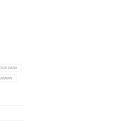
OUS DASH
LASMAN