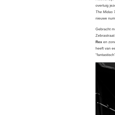
overtuig je
The Midas 
nieuwe num
Gebracht me
Zebrastraat
Rex
en zon
heeft van e
“fantastisch