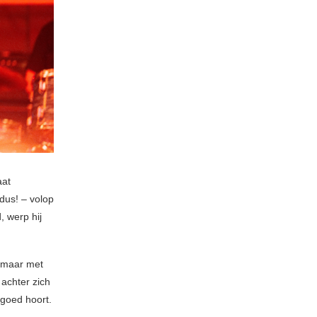
aat
 dus! – volop
, werp hij
, maar met
achter zich
 goed hoort.