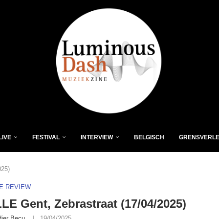
LIVE
FESTIVAL
INTERVIEW
BELGISCH
GRENSVERL
025)
VE REVIEW
E Gent, Zebrastraat (17/04/2025)
dier Becu
19/04/2025