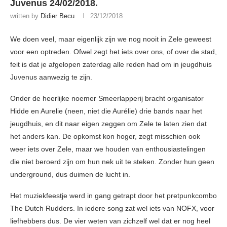
Juvenus 24/02/2018.
written by
Didier Becu
23/12/2018
We doen veel, maar eigenlijk zijn we nog nooit in Zele geweest
voor een optreden. Ofwel zegt het iets over ons, of over de stad,
feit is dat je afgelopen zaterdag alle reden had om in jeugdhuis
Juvenus aanwezig te zijn.
Onder de heerlijke noemer Smeerlapperij bracht organisator
Hidde en Aurelie (neen, niet die Aurélie) drie bands naar het
jeugdhuis, en dit naar eigen zeggen om Zele te laten zien dat
het anders kan. De opkomst kon hoger, zegt misschien ook
weer iets over Zele, maar we houden van enthousiastelingen
die niet beroerd zijn om hun nek uit te steken. Zonder hun geen
underground, dus duimen de lucht in.
Het muziekfeestje werd in gang getrapt door het pretpunkcombo
The Dutch Rudders. In iedere song zat wel iets van NOFX, voor
liefhebbers dus. De vier weten van zichzelf wel dat er nog heel