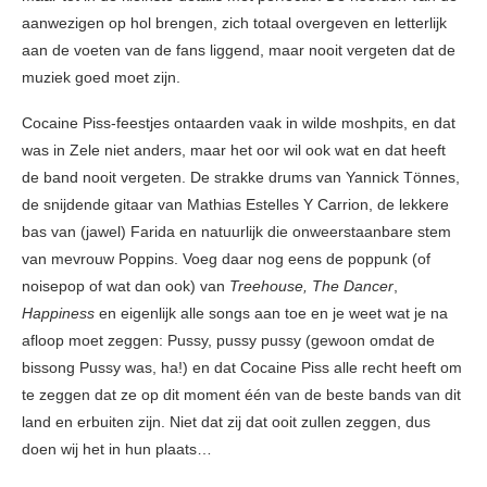
aanwezigen op hol brengen, zich totaal overgeven en letterlijk
aan de voeten van de fans liggend, maar nooit vergeten dat de
muziek goed moet zijn.
Cocaine Piss-feestjes ontaarden vaak in wilde moshpits, en dat
was in Zele niet anders, maar het oor wil ook wat en dat heeft
de band nooit vergeten. De strakke drums van Yannick Tönnes,
de snijdende gitaar van Mathias Estelles Y Carrion, de lekkere
bas van (jawel) Farida en natuurlijk die onweerstaanbare stem
van mevrouw Poppins. Voeg daar nog eens de poppunk (of
noisepop of wat dan ook) van
Treehouse,
The Dancer
,
Happiness
en eigenlijk alle songs aan toe en je weet wat je na
afloop moet zeggen: Pussy, pussy pussy (gewoon omdat de
bissong Pussy was, ha!) en dat Cocaine Piss alle recht heeft om
te zeggen dat ze op dit moment één van de beste bands van dit
land en erbuiten zijn. Niet dat zij dat ooit zullen zeggen, dus
doen wij het in hun plaats…