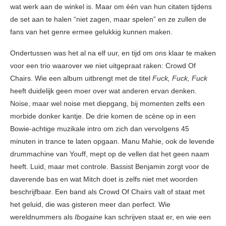
wat werk aan de winkel is. Maar om één van hun citaten tijdens
de set aan te halen “niet zagen, maar spelen” en ze zullen de
fans van het genre ermee gelukkig kunnen maken.
Ondertussen was het al na elf uur, en tijd om ons klaar te maken
voor een trio waarover we niet uitgepraat raken: Crowd Of
Chairs. Wie een album uitbrengt met de titel
Fuck, Fuck, Fuck
heeft duidelijk geen moer over wat anderen ervan denken.
Noise, maar wel noise met diepgang, bij momenten zelfs een
morbide donker kantje. De drie komen de scène op in een
Bowie-achtige muzikale intro om zich dan vervolgens 45
minuten in trance te laten opgaan. Manu Mahie, ook de levende
drummachine van Youff, mept op de vellen dat het geen naam
heeft. Luid, maar met controle. Bassist Benjamin zorgt voor de
daverende bas en wat Mitch doet is zelfs niet met woorden
beschrijfbaar. Een band als Crowd Of Chairs valt of staat met
het geluid, die was gisteren meer dan perfect. Wie
wereldnummers als
Ibogaine
kan schrijven staat er, en wie een