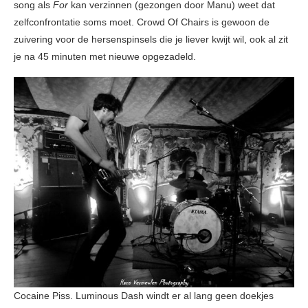
song als
For
kan verzinnen (gezongen door Manu) weet dat
zelfconfrontatie soms moet. Crowd Of Chairs is gewoon de
zuivering voor de hersenspinsels die je liever kwijt wil, ook al zit
je na 45 minuten met nieuwe opgezadeld.
Cocaine Piss. Luminous Dash windt er al lang geen doekjes