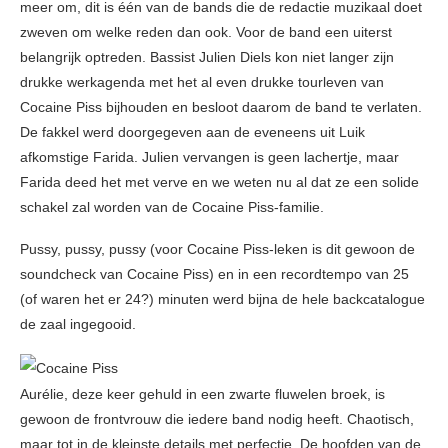
meer om, dit is één van de bands die de redactie muzikaal doet
zweven om welke reden dan ook. Voor de band een uiterst
belangrijk optreden. Bassist Julien Diels kon niet langer zijn
drukke werkagenda met het al even drukke tourleven van
Cocaine Piss bijhouden en besloot daarom de band te verlaten.
De fakkel werd doorgegeven aan de eveneens uit Luik
afkomstige Farida. Julien vervangen is geen lachertje, maar
Farida deed het met verve en we weten nu al dat ze een solide
schakel zal worden van de Cocaine Piss-familie.
Pussy, pussy, pussy (voor Cocaine Piss-leken is dit gewoon de
soundcheck van Cocaine Piss) en in een recordtempo van 25
(of waren het er 24?) minuten werd bijna de hele backcatalogue
de zaal ingegooid.
Aurélie, deze keer gehuld in een zwarte fluwelen broek, is
gewoon de frontvrouw die iedere band nodig heeft. Chaotisch,
maar tot in de kleinste details met perfectie. De hoofden van de