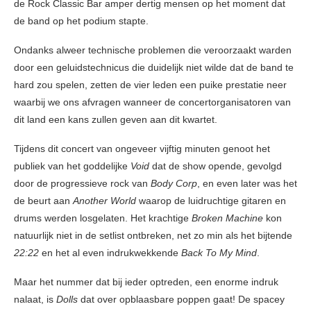
de Rock Classic Bar amper dertig mensen op het moment dat
de band op het podium stapte.
Ondanks alweer technische problemen die veroorzaakt warden
door een geluidstechnicus die duidelijk niet wilde dat de band te
hard zou spelen, zetten de vier leden een puike prestatie neer
waarbij we ons afvragen wanneer de concertorganisatoren van
dit land een kans zullen geven aan dit kwartet.
Tijdens dit concert van ongeveer vijftig minuten genoot het
publiek van het goddelijke
Void
dat de show opende, gevolgd
door de progressieve rock van
Body Corp
, en even later was het
de beurt aan
Another World
waarop de luidruchtige gitaren en
drums werden losgelaten. Het krachtige
Broken Machine
kon
natuurlijk niet in de setlist ontbreken, net zo min als het bijtende
22:22
en het al even indrukwekkende
Back To My Mind
.
Maar het nummer dat bij ieder optreden, een enorme indruk
nalaat, is
Dolls
dat over opblaasbare poppen gaat! De spacey