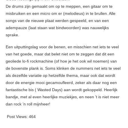
De drums zijn gemaakt om op te meppen, een gitaar om te
misbruiken en een micro om er (melodieus) in te brullen. Alle
songs van de nieuwe plaat werden gespeeld, en van een
adempauze (laat staan wat bindwoorden) was nauwelijks
sprake.
Een uitputtingslag voor de benen, en misschien net iets te veel
van het goede, maar dat belet niet om te zeggen dat dit een
geoliede lo-fi rockmachine (of hoe je het ook wil noemen) van
de bovenste plank is. Soms klinken de nummers net iets te veel
als dezelfde variatie op hetzelfde thema, maar ook dat wordt
door de energie mooi gecamoufleerd, zeker als daar nog een
fantastische bis ( Wasted Days) aan wordt gekoppeld. Heerlijk
bandje, met al even heerlijke muziekjes, en neen ’t is niet meer
dan rock ’n roll mijnheer!
Post Views:
464