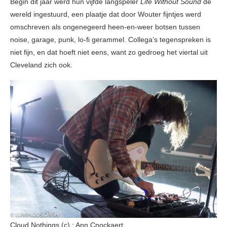
Begin dit jaar werd hun vijfde langspeler
Life Without Sound
de
wereld ingestuurd, een plaatje dat door Wouter fijntjes werd
omschreven als ongenegeerd heen-en-weer botsen tussen
noise, garage, punk, lo-fi gerammel. Collega’s tegenspreken is
niet fijn, en dat hoeft niet eens, want zo gedroeg het viertal uit
Cleveland zich ook.
Cloud Nothings (c) : Ann Cnockaert