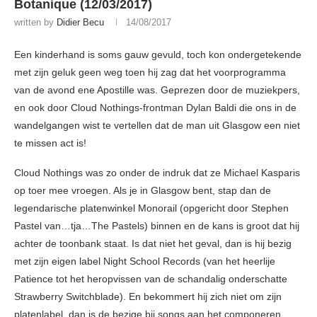
Botanique (12/03/2017)
written by
Didier Becu
14/08/2017
Een kinderhand is soms gauw gevuld, toch kon ondergetekende
met zijn geluk geen weg toen hij zag dat het voorprogramma
van de avond ene Apostille was. Geprezen door de muziekpers,
en ook door Cloud Nothings-frontman Dylan Baldi die ons in de
wandelgangen wist te vertellen dat de man uit Glasgow een niet
te missen act is!
Cloud Nothings was zo onder de indruk dat ze Michael Kasparis
op toer mee vroegen. Als je in Glasgow bent, stap dan de
legendarische platenwinkel Monorail (opgericht door Stephen
Pastel van…tja…The Pastels) binnen en de kans is groot dat hij
achter de toonbank staat. Is dat niet het geval, dan is hij bezig
met zijn eigen label Night School Records (van het heerlije
Patience tot het heropvissen van de schandalig onderschatte
Strawberry Switchblade). En bekommert hij zich niet om zijn
platenlabel, dan is de bezige bij songs aan het componeren