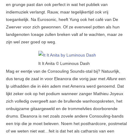
en grunge past dan ook perfect in wat het publiek van
indiemuziek verlangt. Rauw, maar tegelijkertijd ook vrij
toegankelijk. Na Eurosonic, heeft Yung ook het café van De
Zwerver voor zich gewonnen. Of ze evenveel potten als hun
landgenoten Iceage zullen breken valt af te wachten, maar ze
zijn wel zeer goed op weg.
It It Anita © Luminous Dash
Mag er eentje van de Consouling Sounds-stal bij? Natuurlijk,
dus terug de zaal in voor Eleanora die vorig jaar met
Allure
een
lp uithadden die in één adem met Amenra werd genoemd. Dat
lijkt zeker ook op het podium wanneer zanger Mathieu Joyeux
zich volledig overgeeft aan de brullende wanhoopskreten, het
onbuigzame gitaargeweld en de trommelvlies doorborende
drums. Eleanora is net zoals zovele andere Consouling-bands
een trip die je moet beleven. Noem het posthardcore, postmetal
of we weten niet wat…feit is dat het als catharsis van een