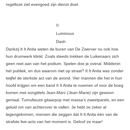
regelloze ziel evengoed zijn dienst doet.
©
Luminous
Dash
Dankzij It It Anita weten de buren van De Zwerver nu ook hoe
hun drumwerk klinkt. Zoals steeds trekken de Luikenaars zich
geen reet aan van het podium. Spelen doe je overal. Middenin
het publiek, en dus waarom niet op straat? It It Anita was zonder
twijfel de sterkste act van de avond. Vier mannen die het in hun
hoofd krijgen om een band It It Anita te noemen of voor de boeg
komen met songtitels
Jean-Marc (Jean-Marie)
zijn gewoon
geniaal. Tumulteuze gitaarpop met massa’s zweetparels, en een
geluid om van achterover te vallen. Je hebt ze zeker al
tegengekomen, mensen die zeggen dat It It Anita één van de
strafste live-acts van het moment is. Geloof ze maar!