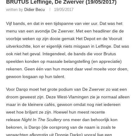
BRUTUS Leffinge, De Zwerver (19/05/2017)
written by
Didier Becu
19/05/2017
Vijf bands, en dat in een tijdspanne van vier uur. Dat was het
menu van een avondje De Zwerver. Met een headliner die de
voorbije weken op zijn dooie gemak Het Depot en de Vooruit
uitverkochtte, kon er eigenlijk niets misgaan in Leffinge. Dat was
ook niet het geval. Integendeel, de bands die voor Brutus
speelden konden op massale belangstelling (en appreciatie)
rekenen. Geen één van hun moest daar veel moeite voor doen,
gewoon losgaan op hun talent.
Voor Darqo moet het grote podium van De Zwerver zo wat een
droom geweest zijn. Deze West-Vlamingen zie je normaal alleen
maar in de kleinere cafés, gewoon omdat nog niet iedereen
weet hoe briljant ze zijn. Hoewel hun meest recente
release
Night In The Scullery
ons meer dan behoorlijk kon
bekoren, is Darqo (de oorsprong van de naam is zoals te
verwachten afkomstig uit Donnie Darko) vooral live een