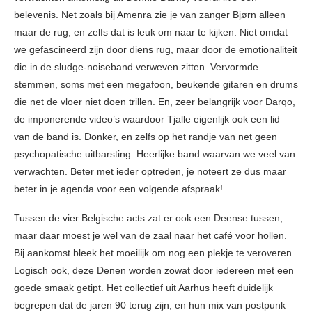
belevenis. Net zoals bij Amenra zie je van zanger Bjørn alleen
maar de rug, en zelfs dat is leuk om naar te kijken. Niet omdat
we gefascineerd zijn door diens rug, maar door de emotionaliteit
die in de sludge-noiseband verweven zitten. Vervormde
stemmen, soms met een megafoon, beukende gitaren en drums
die net de vloer niet doen trillen. En, zeer belangrijk voor Darqo,
de imponerende video’s waardoor Tjalle eigenlijk ook een lid
van de band is. Donker, en zelfs op het randje van net geen
psychopatische uitbarsting. Heerlijke band waarvan we veel van
verwachten. Beter met ieder optreden, je noteert ze dus maar
beter in je agenda voor een volgende afspraak!
Tussen de vier Belgische acts zat er ook een Deense tussen,
maar daar moest je wel van de zaal naar het café voor hollen.
Bij aankomst bleek het moeilijk om nog een plekje te veroveren.
Logisch ook, deze Denen worden zowat door iedereen met een
goede smaak getipt. Het collectief uit Aarhus heeft duidelijk
begrepen dat de jaren 90 terug zijn, en hun mix van postpunk