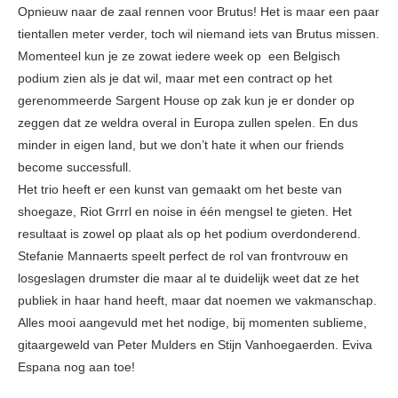
Opnieuw naar de zaal rennen voor Brutus! Het is maar een paar
tientallen meter verder, toch wil niemand iets van Brutus missen.
Momenteel kun je ze zowat iedere week op een Belgisch
podium zien als je dat wil, maar met een contract op het
gerenommeerde Sargent House op zak kun je er donder op
zeggen dat ze weldra overal in Europa zullen spelen. En dus
minder in eigen land, but we don’t hate it when our friends
become successfull.
Het trio heeft er een kunst van gemaakt om het beste van
shoegaze, Riot Grrrl en noise in één mengsel te gieten. Het
resultaat is zowel op plaat als op het podium overdonderend.
Stefanie Mannaerts speelt perfect de rol van frontvrouw en
losgeslagen drumster die maar al te duidelijk weet dat ze het
publiek in haar hand heeft, maar dat noemen we vakmanschap.
Alles mooi aangevuld met het nodige, bij momenten sublieme,
gitaargeweld van Peter Mulders en Stijn Vanhoegaerden. Eviva
Espana nog aan toe!