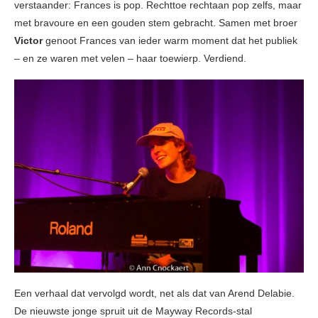
verstaander: Frances is pop. Rechttoe rechtaan pop zelfs, maar
met bravoure en een gouden stem gebracht. Samen met broer
Victor
genoot Frances van ieder warm moment dat het publiek
– en ze waren met velen – haar toewierp. Verdiend.
Een verhaal dat vervolgd wordt, net als dat van Arend Delabie.
De nieuwste jonge spruit uit de Mayway Records-stal