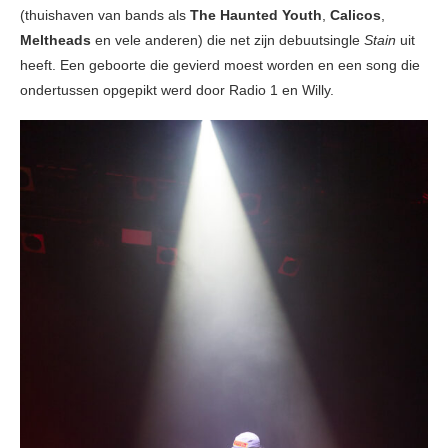
(thuishaven van bands als
The Haunted Youth
,
Calicos
,
Meltheads
en vele anderen) die net zijn debuutsingle
Stain
uit
heeft. Een geboorte die gevierd moest worden en een song die
ondertussen opgepikt werd door Radio 1 en Willy.