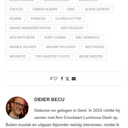
CALICOS
DAMON ALBARN
DIRK.
ELENA LACROIX
EOSINE
FRANCES
GLORIA GUTTER
HANNE VANDEKERCKHOVE
JEFF BUCKLEY
KIDS WITH BUNS
KURT COBAIN
MAC DEMARCO
MARBLE SOUNDS
MAYWAY RECORDS
MELTHEADS
MOONEYE
THE HAUNTED YOUTH
WILDE WESTEN
0
DIDIER BECU
Geboren en getogen in Gent. In 2015 richtte hij
samen met Ann Cnockaert Luminous Dash op.
Buiten muziek en uitgaan bijzonder weinig interesses, omdat ik