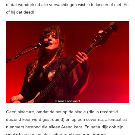
of dat wonderkind alle verwachtingen wist in te lossen of niet. En
of hij dat deed!
Geen sinecure, omdat de set op de single (die in recordtijd
duizend keer werd gestreamd) en op een cover na, allemaal uit
nummers bestond die alleen Arend kent. En natuurlijk ook zijn
sidekick op bas en als achtergrondzangeres:
Hanne