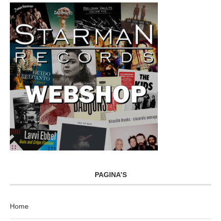
PAGINA’S
Home