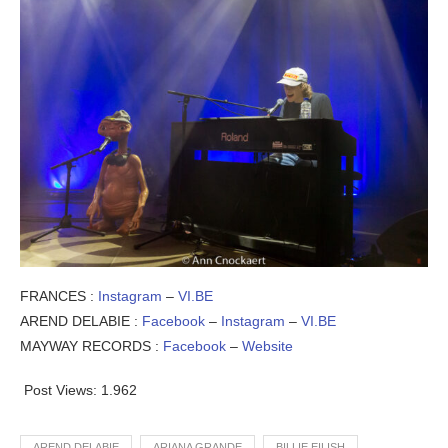
FRANCES :
Instagram
–
VI.BE
AREND DELABIE :
Facebook
–
Instagram
–
VI.BE
MAYWAY RECORDS :
Facebook
–
Website
Post Views:
1.962
AREND DELABIE
ARIANA GRANDE
BILLIE EILISH