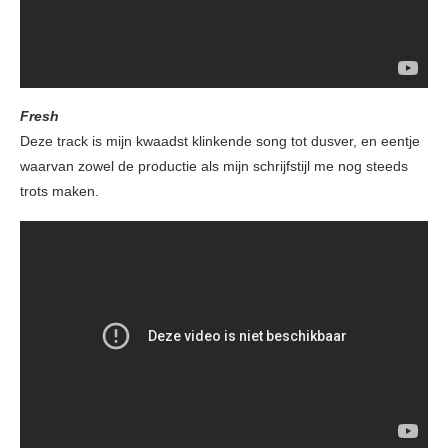
Fresh
Deze track is mijn kwaadst klinkende song tot dusver, en eentje
waarvan zowel de productie als mijn schrijfstijl me nog steeds
trots maken.