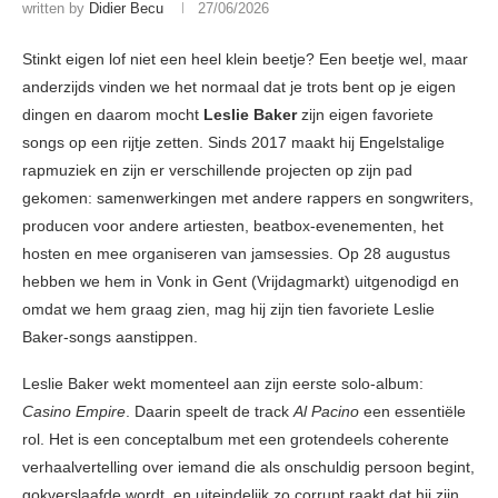
written by
Didier Becu
27/06/2026
Stinkt eigen lof niet een heel klein beetje? Een beetje wel, maar
anderzijds vinden we het normaal dat je trots bent op je eigen
dingen en daarom mocht
Leslie Baker
zijn eigen favoriete
songs op een rijtje zetten. Sinds 2017 maakt hij Engelstalige
rapmuziek en zijn er verschillende projecten op zijn pad
gekomen: samenwerkingen met andere rappers en songwriters,
producen voor andere artiesten, beatbox-evenementen, het
hosten en mee organiseren van jamsessies. Op 28 augustus
hebben we hem in Vonk in Gent (Vrijdagmarkt) uitgenodigd en
omdat we hem graag zien, mag hij zijn tien favoriete Leslie
Baker-songs aanstippen.
Leslie Baker wekt momenteel aan zijn eerste solo-album:
Casino Empire
. Daarin speelt de track
Al Pacino
een essentiële
rol. Het is een conceptalbum met een grotendeels coherente
verhaalvertelling over iemand die als onschuldig persoon begint,
gokverslaafde wordt, en uiteindelijk zo corrupt raakt dat hij zijn