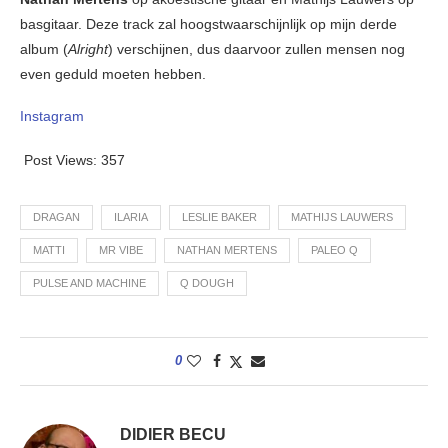
basgitaar. Deze track zal hoogstwaarschijnlijk op mijn derde
album (
Alright
) verschijnen, dus daarvoor zullen mensen nog
even geduld moeten hebben.
Instagram
Post Views:
357
DRAGAN
ILARIA
LESLIE BAKER
MATHIJS LAUWERS
MATTI
MR VIBE
NATHAN MERTENS
PALEO Q
PULSE AND MACHINE
Q DOUGH
0
DIDIER BECU