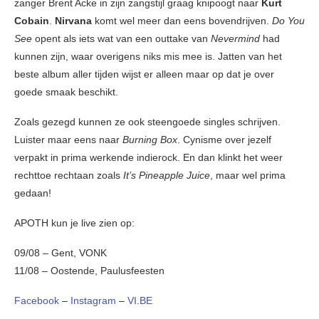
zanger Brent Acke in zijn zangstijl graag knipoogt naar
Kurt
Cobain
.
Nirvana
komt wel meer dan eens bovendrijven.
Do You
See
opent als iets wat van een outtake van
Nevermind
had
kunnen zijn, waar overigens niks mis mee is. Jatten van het
beste album aller tijden wijst er alleen maar op dat je over
goede smaak beschikt.
Zoals gezegd kunnen ze ook steengoede singles schrijven.
Luister maar eens naar
Burning Box
. Cynisme over jezelf
verpakt in prima werkende indierock. En dan klinkt het weer
rechttoe rechtaan zoals
It’s Pineapple Juice
, maar wel prima
gedaan!
APOTH kun je live zien op:
09/08 – Gent, VONK
11/08 – Oostende, Paulusfeesten
Facebook
–
Instagram
–
VI.BE