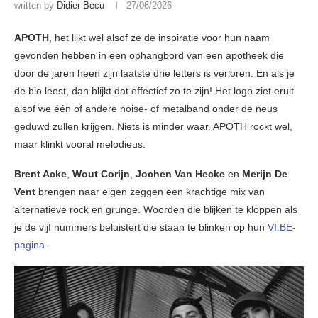
written by
Didier Becu
27/06/2026
APOTH
, het lijkt wel alsof ze de inspiratie voor hun naam
gevonden hebben in een ophangbord van een apotheek die
door de jaren heen zijn laatste drie letters is verloren. En als je
de bio leest, dan blijkt dat effectief zo te zijn! Het logo ziet eruit
alsof we één of andere noise- of metalband onder de neus
geduwd zullen krijgen. Niets is minder waar. APOTH rockt wel,
maar klinkt vooral melodieus.
Brent Acke
,
Wout Corijn
,
Jochen Van Hecke
en
Merijn De
Vent
brengen naar eigen zeggen een krachtige mix van
alternatieve rock en grunge. Woorden die blijken te kloppen als
je de vijf nummers beluistert die staan te blinken op hun
VI.BE-
pagina
.