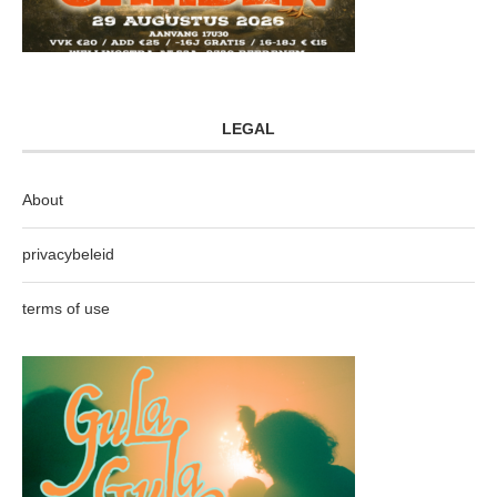
LEGAL
About
privacybeleid
terms of use