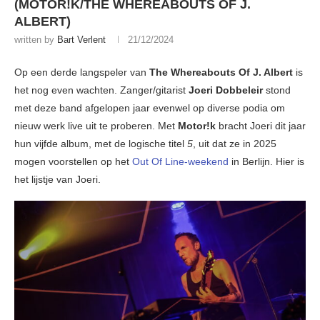
(MOTOR!K/THE WHEREABOUTS OF J.
ALBERT)
written by
Bart Verlent
21/12/2024
Op een derde langspeler van
The Whereabouts Of J. Albert
is
het nog even wachten. Zanger/gitarist
Joeri Dobbeleir
stond
met deze band afgelopen jaar evenwel op diverse podia om
nieuw werk live uit te proberen. Met
Motor!k
bracht Joeri dit jaar
hun vijfde album, met de logische titel
5
, uit dat ze in 2025
mogen voorstellen op het
Out Of Line-weekend
in Berlijn. Hier is
het lijstje van Joeri.