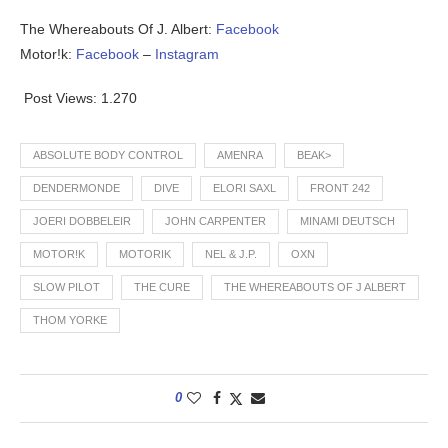
The Whereabouts Of J. Albert:
Facebook
Motor!k:
Facebook
–
Instagram
Post Views:
1.270
ABSOLUTE BODY CONTROL
AMENRA
BEAK>
DENDERMONDE
DIVE
ELORI SAXL
FRONT 242
JOERI DOBBELEIR
JOHN CARPENTER
MINAMI DEUTSCH
MOTOR!K
MOTORIK
NEL & J.P.
OXN
SLOW PILOT
THE CURE
THE WHEREABOUTS OF J ALBERT
THOM YORKE
0