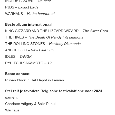
ISOLDE LASOEN –
Oh dear
PJDS –
Extinct Birds
WARHAUS –
Ha ha heartbreak
Beste album internationaal
KING GIZZARD AND THE LIZZARD WIZARD –
The Silver Cord
THE HIVES –
The Death Of Randy Fitzsimmons
THE ROLLING STONES –
Hackney Diamonds
ANDRE 3000 –
New Blue Sun
IDLES –
TANGK
RYUITCHI SAKAMOTO –
12
Beste concert
Ruben Block in Het Depot in Leuven
Stel zelf je favoriete Belgische festivalaffiche voor 2024
samen
:
Charlotte Adigery & Bolis Pupul
Warhaus