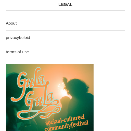
LEGAL
About
privacybeleid
terms of use