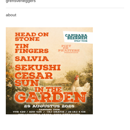
grensverleggers
about