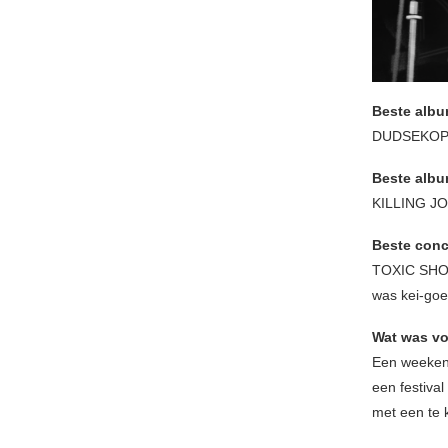
Beste albu
DUDSEKOP
Beste albu
KILLING JO
Beste conc
TOXIC SHOCK
was kei-goed
Wat was vo
Een weekend
een festival
met een te 