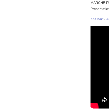
MARCHE F
Presentatie
Knalhart
/
A