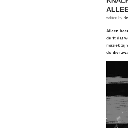
KNALH
ALLE
written by
Ne
Alleen hee
durft dat w
muziek zijn
donker zwaa