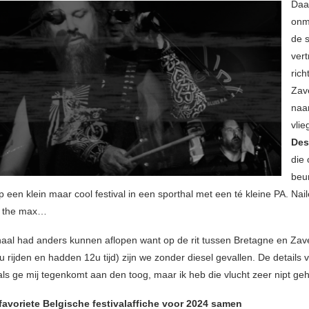
Daa
onmi
de 
ver
rich
Zav
naa
vli
Des
die
beu
 een klein maar cool festival in een sporthal met een té kleine PA. Nail
o the max…
haal had anders kunnen aflopen want op de rit tussen Bretagne en Za
 rijden en hadden 12u tijd) zijn we zonder diesel gevallen. De details 
ls ge mij tegenkomt aan den toog, maar ik heb die vlucht zeer nipt geha
e favoriete Belgische festivalaffiche voor 2024 samen