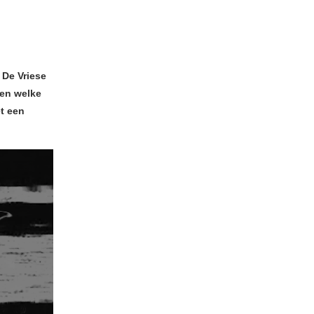
 De Vriese
ten welke
et een