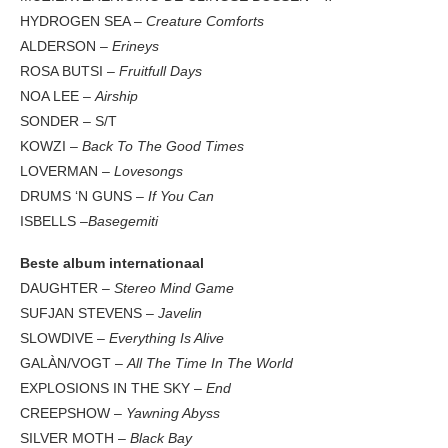
HYDROGEN SEA –
Creature Comforts
ALDERSON –
Erineys
ROSA BUTSI –
Fruitfull Days
NOA LEE –
Airship
SONDER – S/T
KOWZI –
Back To The Good Times
LOVERMAN –
Lovesongs
DRUMS ‘N GUNS –
If You Can
ISBELLS –
Basegemiti
Beste album internationaal
DAUGHTER –
Stereo Mind Game
SUFJAN STEVENS –
Javelin
SLOWDIVE –
Everything Is Alive
GALÀN/VOGT –
All The Time In The World
EXPLOSIONS IN THE SKY –
End
CREEPSHOW –
Yawning Abyss
SILVER MOTH –
Black Bay