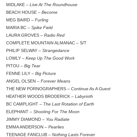
MIDLAKE –
Live At The Roundhouse
BEACH HOUSE –
Become
MEG BAIRD –
Furling
MARIA BC –
Spike Field
LAURA GROVES –
Radio Red
COMPLETE MOUNTAIN ALMANAC – S/T
PHILIP SELWAY –
Strangedance
LOWLY –
Keep Up The Good Work
PITOU –
Big Tear
FENNE LILY –
Big Picture
ANGEL OLSEN –
Forever Means
THE NEW PORNOGRAPHERS –
Continue As A Guest
HEATHER WOODS BRODERICK –
Labyrinth
BC CAMPLIGHT –
The Last Rotation of Earth
ELEPHANT –
Shooting For The Moon
JIMMY DIAMOND –
You Radiate
EMMA ANDERSON –
Pearlies
TEENAGE FANCLUB –
Nothing Lasts Forever