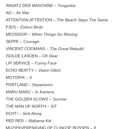
ANSATZ DER MASCHINE –
Tunguska
AO –
Ao Mar
ATTENTION ATTENTION –
The Beach Stays The Same
PJDS –
Extinct Birds
MESSIDOR –
When Things Go Missing
SEPPE –
Courage
VINCENT COOMANS –
The Great Rebuild
ISOLDE LASOEN –
Oh Dear
LIP SERVICE –
Funny Face
ECHO BEATTY –
Vision Glitch
MOTOR!K –
4
PORTLAND –
Departures
MARU MARU –
In Kamera
THE GOLDEN GLOWS –
Sunrise
THE MAN UP NORTH – S/T
ECHT! –
Sink Along
RED RED –
Alabama Kid
MUZIEKVERENIGING DE CLINGSE BOSSEN –
II