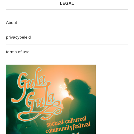
LEGAL
About
privacybeleid
terms of use