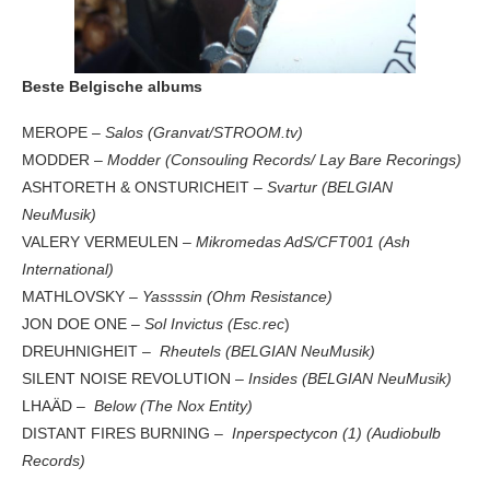
Beste Belgische albums
MEROPE –
Salos (Granvat/STROOM.tv)
MODDER –
Modder (Consouling Records/ Lay Bare Recorings)
ASHTORETH & ONSTURICHEIT –
Svartur (BELGIAN
NeuMusik)
VALERY VERMEULEN –
Mikromedas AdS/CFT001 (Ash
International)
MATHLOVSKY –
Yassssin (Ohm Resistance)
JON DOE ONE –
Sol Invictus (Esc.rec
)
DREUHNIGHEIT –
Rheutels (BELGIAN NeuMusik)
SILENT NOISE REVOLUTION –
Insides (BELGIAN NeuMusik)
LHAÄD –
Below (The Nox Entity)
DISTANT FIRES BURNING –
Inperspectycon (1) (Audiobulb
Records)