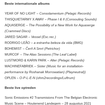
Beste internationale albums
YEAR OF NO LIGHT –
Consolamentum (Pelagic Records)
THISQUIETARMY X AWAY –
Phase I & II (Consouling Sounds)
AQUASERGE –
The Possibility of a New Work for Aquaserge
(Crammed Discs)
JARED SAGAR –
Vessel (Esc.rec.)
RODRIGO LEÃO –
a estranha beleza da vida (BMG)
BOHEMIST –
Čerň A Smrt (Petrichor)
MURCOF –
The Alias Sessions (The Leaf Label)
LUSTMORD & KARIN PARK –
Alter (Pelagic Records)
MACHINEFABRIEK –
Sister (Music for an installation-
performance by Roshanak Morrowatian) (Playneutral))
OPLEN –
O-P-L-E-N (ohm2recordings/Luftrum)
Beste live optreden
Sonic Emissions #2 Transmisions From The Belgian Electronic
Music Scene – Houtenend Landegem – 28 augustus 2021