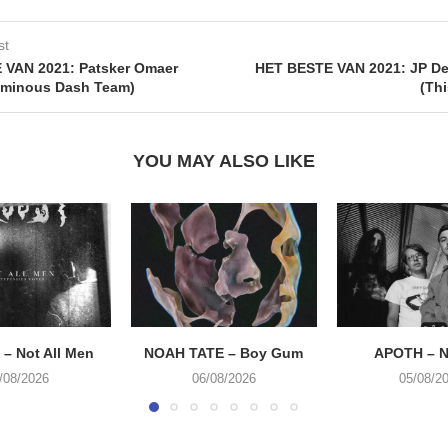
st
 VAN 2021: Patsker Omaer
HET BESTE VAN 2021: JP De
uminous Dash Team)
(Thi
YOU MAY ALSO LIKE
– Not All Men
NOAH TATE – Boy Gum
APOTH – N
/08/2026
06/08/2026
05/08/2