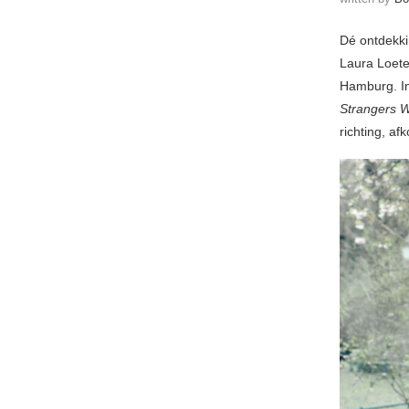
Dé ontdekki
Laura Loete
Hamburg. In
Strangers W
richting, a