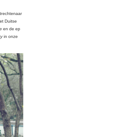
trechtenaar
et Duitse
e
en de ep
y
in onze