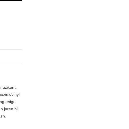
muzikant,
ziek/vinyl-
aag enige
 jaren bij
ash.