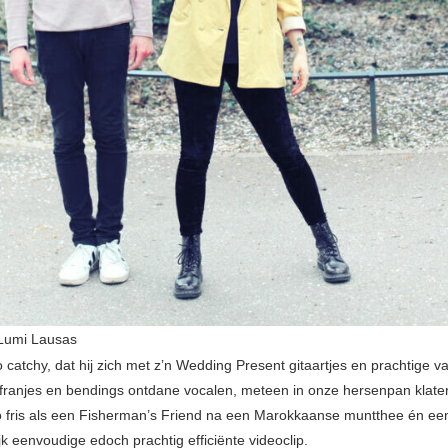
Lumi Lausas
catchy, dat hij zich met z’n Wedding Present gitaartjes en prachtige va
franjes en bendings ontdane vocalen, meteen in onze hersenpan klater
o fris als een Fisherman’s Friend na een Marokkaanse muntthee én ee
jk eenvoudige edoch prachtig efficiënte videoclip.