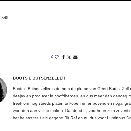
:
549
0
BOOTSIE BUTSENZELLER
Bootsie Butsenzeller is de nom de plume van Geert Budts. Zelf 
deejay en producer in hoofdberoep, en dus meer dan genoeg mu
freak om nog steeds platen te kopen én er bovendien nogal gr
woorden aan vuil te maken. Dat deed hij voorheen zo'n zeventien
het helaas ter ziele gegane Rif Raf en nu dus voor Luminous D