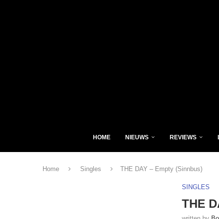
HOME
NIEUWS
REVIEWS
Home
Singles
THE DAY – Empty (Sinnbus)
SINGLES
THE D
written by
Bo