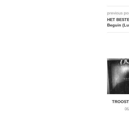
previous po
HET BESTE
Beguin (L
TROOST 
06