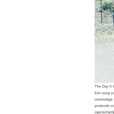
The Day © 
Een song zo 
overbodige 
productie z
ogenschijnli