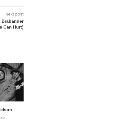
next post
 Brabander
s Can Hurt)
elson
ANDRIES BOONE –
FÄM – Better Late 
Lamprohiza Splendidula
Never
026
(Trad Records)
02/08/2026
03/08/2026