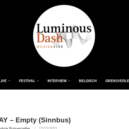
LIVE
FESTIVAL
INTERVIEW
BELGISCH
GRENSVERL
AY – Empty (Sinnbus)
otsie Butsenzeller
17/12/2021