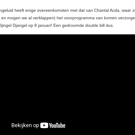
mgeluid heeft enige overeenkomsten met dat van Chantal Acda, waar z
 en mogen we al verklappen) het voorprogramma van komen verzorgen
jingel Djangel op 8 januari! Een gedroomde double bill dus.