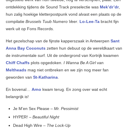
ontdekking tijdens de Sound Track preselectie was
Mek’dr’dr
,
hun zalig hoekige kletterpostpunk vond alvast een plaats op de
compilatie
Brussels Tuub Numero Veer
.
Lo-Lee-Ta
bracht fijn
werk uit op Fons Records.
Het gezelschap van de fijnste kapperszaak in Antwerpen
Sant
Anna Bay Coconuts
zetten hun debuut op de wereldkaart van
de instrumentale surf. Uit de ondergrond van Kortrijk kwamen
Chiff Chaffs
plots opgedoken.
I Wanna Be A Girl
van
Meltheads
mag niet ontbreken en we zijn nog meer fan
geworden van
St-Katharina
.
En bovenal…
Arno
kwam terug. En zong over wat echt
belangrijk is!
Je M’en Sex Please –
Mr. Pessimist
HYPER! –
Beautiful Night
Dead High Wire –
The Lock-Up