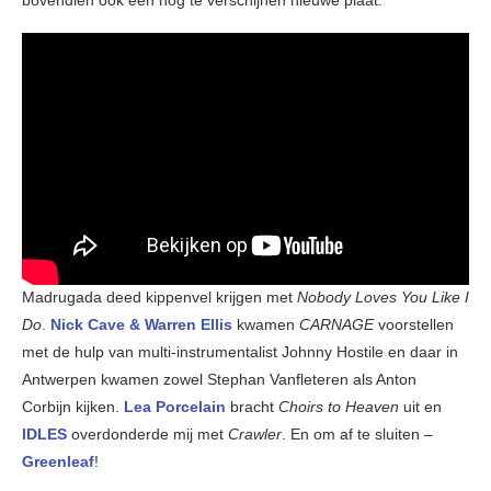
Madrugada deed kippenvel krijgen met
Nobody Loves You Like I
Do
.
Nick Cave & Warren Ellis
kwamen
CARNAGE
voorstellen
met de hulp van multi-instrumentalist Johnny Hostile en daar in
Antwerpen kwamen zowel Stephan Vanfleteren als Anton
Corbijn kijken.
Lea Porcelain
bracht
Choirs to Heaven
uit en
IDLES
overdonderde mij met
Crawler
. En om af te sluiten –
Greenleaf
!