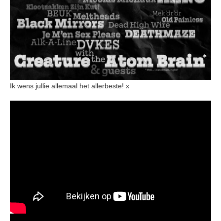
Ik wens jullie allemaal het allerbeste! x