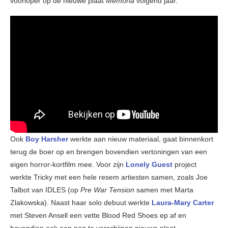
voorloper op de nieuwe plaat
Memoria
volgend jaar.
Ook
Boy Harsher
werkte aan nieuw materiaal, gaat binnenkort
terug de boer op en brengen bovendien vertoningen van een
eigen horror-kortfilm mee. Voor zijn
Lonely Guest
project
werkte Tricky met een hele resem artiesten samen, zoals Joe
Talbot van IDLES (op
Pre War Tension
samen met Marta
Zlakowska). Naast haar solo debuut werkte
Laura-Mary Carter
met Steven Ansell een vette Blood Red Shoes ep af en
bovendien ook een nog te verschijnen nieuwe plaat.