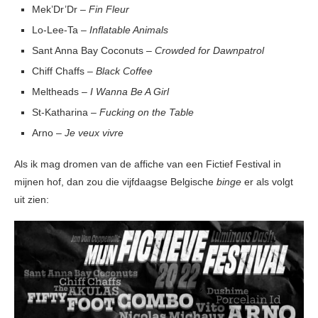
Mek’Dr’Dr –
Fin Fleur
Lo-Lee-Ta –
Inflatable Animals
Sant Anna Bay Coconuts –
Crowded for Dawnpatrol
Chiff Chaffs –
Black Coffee
Meltheads –
I Wanna Be A Girl
St-Katharina –
Fucking on the Table
Arno –
Je veux vivre
Als ik mag dromen van de affiche van een Fictief Festival in
mijnen hof, dan zou die vijfdaagse Belgische
binge
er als volgt
uit zien: