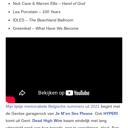
Nick Cave & Warren Ellis –
Hand of God
Lea Porcelain –
100 Years
IDLES –
The Beachland Ballroom
Greenleaf –
What Have We Become
Mijn lijstje memorabele Belgische nummers uit 2021
begint met
de Gentse garagerock van
Je M’en Sex Please
. Ook
HYPER!
komt uit Gent.
Dead High Wire
kwam eindelijk met lang
uitgesteld werk van hun tweede, nog te verschijnen, plaat. Een