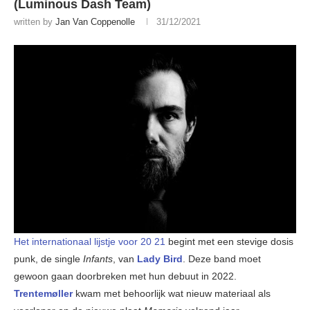
(Luminous Dash Team)
written by
Jan Van Coppenolle
31/12/2021
Het internationaal lijstje voor 20 21
begint met een stevige dosis
punk, de single
Infants
, van
Lady Bird
. Deze band moet
gewoon gaan doorbreken met hun debuut in 2022.
Trentemøller
kwam met behoorlijk wat nieuw materiaal als