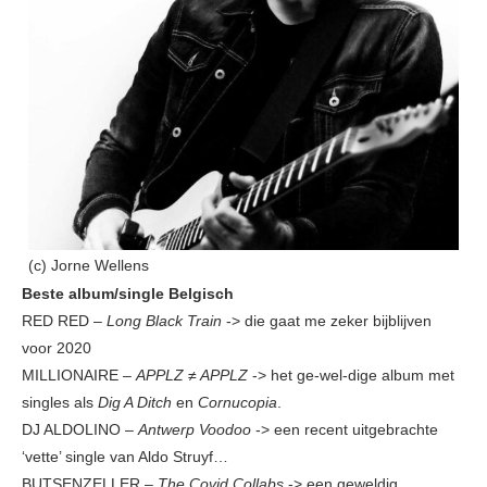
(c) Jorne Wellens
Beste album/single Belgisch
RED RED –
Long Black Train
-> die gaat me zeker bijblijven
voor 2020
MILLIONAIRE –
APPLZ ≠ APPLZ
-> het ge-wel-dige album met
singles als
Dig A Ditch
en
Cornucopia
.
DJ ALDOLINO –
Antwerp Voodoo
-> een recent uitgebrachte
‘vette’ single van Aldo Struyf…
BUTSENZELLER –
The Covid Collabs
-> een geweldig