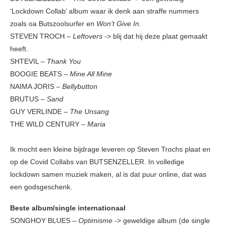
‘Lockdown Collab’ album waar ik denk aan straffe nummers
zoals oa Butszoolsurfer en
Won’t Give In
.
STEVEN TROCH –
Leftovers
-> blij dat hij deze plaat gemaakt
heeft.
SHTEVIL –
Thank You
BOOGIE BEATS –
Mine All Mine
NAIMA JORIS –
Bellybutton
BRUTUS –
Sand
GUY VERLINDE –
The Unsang
THE WILD CENTURY –
Maria
Ik mocht een kleine bijdrage leveren op Steven Trochs plaat en
op de Covid Collabs van BUTSENZELLER. In volledige
lockdown samen muziek maken, al is dat puur online, dat was
een godsgeschenk.
Beste album/single internationaal
SONGHOY BLUES –
Optimisme
-> geweldige album (de single