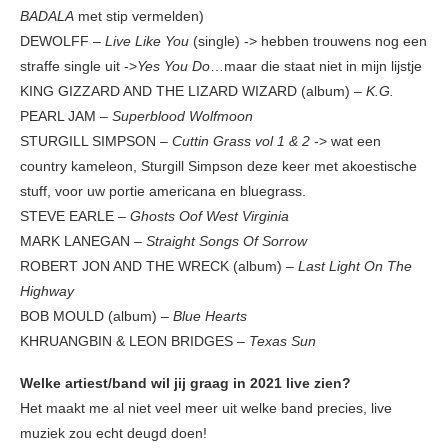
BADALA
met stip vermelden)
DEWOLFF –
Live Like You
(single) -> hebben trouwens nog een
straffe single uit ->
Yes You Do
…maar die staat niet in mijn lijstje
KING GIZZARD AND THE LIZARD WIZARD (album) –
K.G.
PEARL JAM –
Superblood Wolfmoon
STURGILL SIMPSON –
Cuttin Grass vol 1 & 2
-> wat een
country kameleon, Sturgill Simpson deze keer met akoestische
stuff, voor uw portie americana en bluegrass.
STEVE EARLE –
Ghosts Oof West Virginia
MARK LANEGAN –
Straight Songs Of Sorrow
ROBERT JON AND THE WRECK (album) –
Last Light On The
Highway
BOB MOULD (album) –
Blue Hearts
KHRUANGBIN & LEON BRIDGES –
Texas Sun
Welke artiest/band wil jij graag in 2021 live zien?
Het maakt me al niet veel meer uit welke band precies, live
muziek zou echt deugd doen!