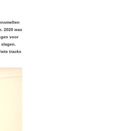
mensmelten
en. 2020 was
engen voor
l slagen.
iete tracks