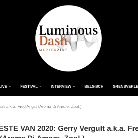
LIVE
FESTIVAL
INTERVIEW
BELGISCH
GRENSVERL
t a.k.a. Fred Angst (Aroma Di Amore, Zool.)
STE VAN 2020: Gerry Vergult a.k.a. Fr