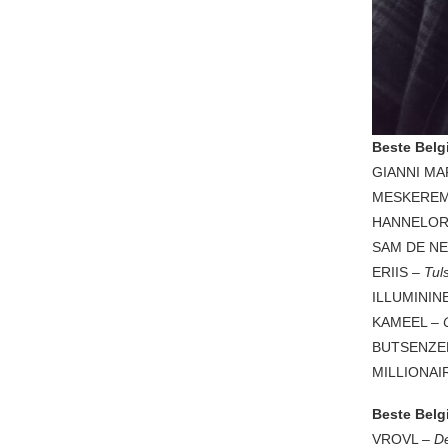
Beste Belg
GIANNI M
MESKEREM
HANNELOR
SAM DE NE
ERIIS
– Tul
ILLUMININ
KAMEEL –
BUTSENZE
MILLIONAI
Beste Belg
VROVL –
D