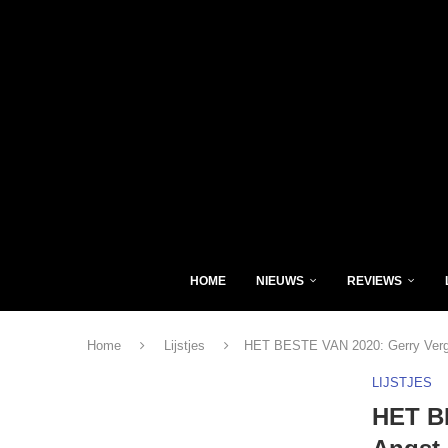
HOME
NIEUWS
REVIEWS
Home
Lijstjes
HET BESTE VAN 2020: Gerry Vergul
LIJSTJES
HET BE