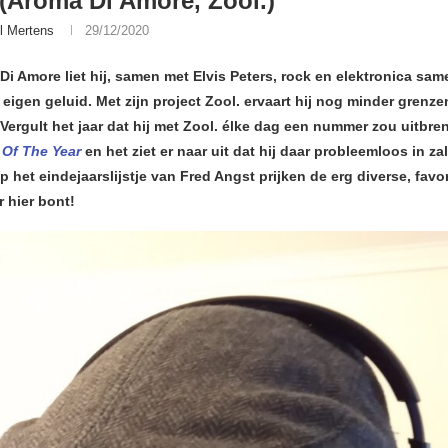
(Aroma Di Amore, Zool.)
l Mertens
29/12/2020
Di Amore liet hij, samen met Elvis Peters, rock en elektronica sa
 eigen geluid. Met zijn project Zool. ervaart hij nog minder grenz
Vergult het jaar dat hij met Zool. élke dag een nummer zou uitbr
 Of The Year
en het ziet er naar uit dat hij daar probleemloos in za
 het eindejaarslijstje van Fred Angst prijken de erg diverse, favor
r hier bont!