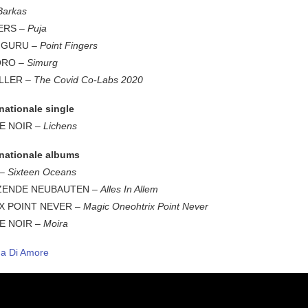
Barkas
ERS –
Puja
 GURU –
Point Fingers
ORO –
Simurg
LLER –
The Covid Co-Labs 2020
nationale single
E NOIR
– Lichens
rnationale albums
 –
Sixteen Oceans
ZENDE NEUBAUTEN –
Alles In Allem
X POINT NEVER –
Magic Oneohtrix Point Never
E NOIR –
Moira
a Di Amore