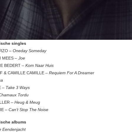
ische singles
ARZO –
Oneday Someday
 MEES –
Joe
E BEDERT –
Kom Naar Huis
F & CAMILLE CAMILLE –
Requiem For A Dreamer
sa
E
– Take 3 Ways
Chamaux Tordu
LLER
– Heug & Meug
RE
– Can’t Stop The Noise
ische albums
e Eendenjacht