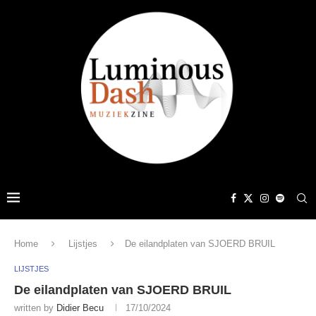
Home
Lijstjes
De eilandplaten van SJOERD BRUIL
LIJSTJES
De eilandplaten van SJOERD BRUIL
written by
Didier Becu
17/10/2024