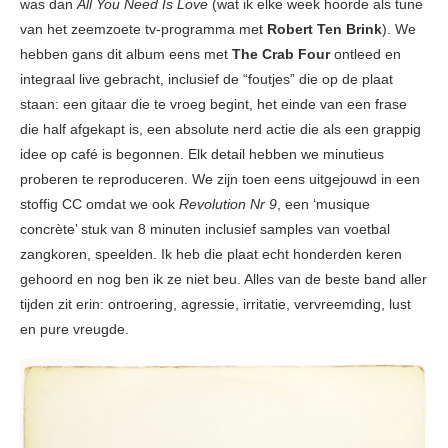
was dan
All You Need Is Love
(wat ik elke week hoorde als tune
van het zeemzoete tv-programma met
Robert Ten Brink
). We
hebben gans dit album eens met
The Crab Four
ontleed en
integraal live gebracht, inclusief de “foutjes” die op de plaat
staan: een gitaar die te vroeg begint, het einde van een frase
die half afgekapt is, een absolute nerd actie die als een grappig
idee op café is begonnen. Elk detail hebben we minutieus
proberen te reproduceren. We zijn toen eens uitgejouwd in een
stoffig CC omdat we ook
Revolution Nr 9
, een ‘musique
concrète’ stuk van 8 minuten inclusief samples van voetbal
zangkoren, speelden. Ik heb die plaat echt honderden keren
gehoord en nog ben ik ze niet beu. Alles van de beste band aller
tijden zit erin: ontroering, agressie, irritatie, vervreemding, lust
en pure vreugde.