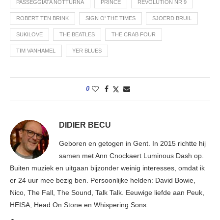
PASSEGGIATA NOTTURNA
PRINCE
REVOLUTION NR 9
ROBERT TEN BRINK
SIGN O' THE TIMES
SJOERD BRUIL
SUKILOVE
THE BEATLES
THE CRAB FOUR
TIM VANHAMEL
YER BLUES
0
DIDIER BECU
Geboren en getogen in Gent. In 2015 richtte hij
samen met Ann Cnockaert Luminous Dash op.
Buiten muziek en uitgaan bijzonder weinig interesses, omdat ik
er 24 uur mee bezig ben. Persoonlijke helden: David Bowie,
Nico, The Fall, The Sound, Talk Talk. Eeuwige liefde aan Peuk,
HEISA, Head On Stone en Whispering Sons.