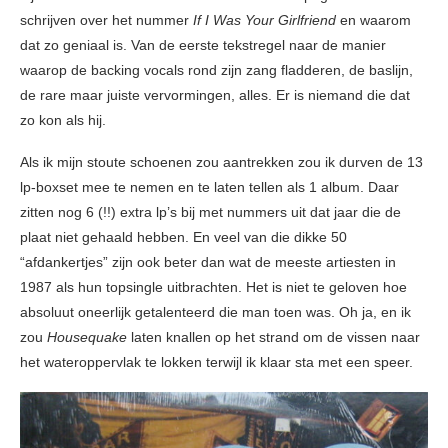
schrijven over het nummer
If I Was Your Girlfriend
en waarom
dat zo geniaal is. Van de eerste tekstregel naar de manier
waarop de backing vocals rond zijn zang fladderen, de baslijn,
de rare maar juiste vervormingen, alles. Er is niemand die dat
zo kon als hij.
Als ik mijn stoute schoenen zou aantrekken zou ik durven de 13
lp-boxset mee te nemen en te laten tellen als 1 album. Daar
zitten nog 6 (!!) extra lp’s bij met nummers uit dat jaar die de
plaat niet gehaald hebben. En veel van die dikke 50
“afdankertjes” zijn ook beter dan wat de meeste artiesten in
1987 als hun topsingle uitbrachten. Het is niet te geloven hoe
absoluut oneerlijk getalenteerd die man toen was. Oh ja, en ik
zou
Housequake
laten knallen op het strand om de vissen naar
het wateroppervlak te lokken terwijl ik klaar sta met een speer.