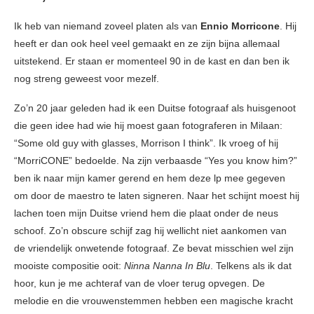
Ik heb van niemand zoveel platen als van
Ennio Morricone
. Hij
heeft er dan ook heel veel gemaakt en ze zijn bijna allemaal
uitstekend. Er staan er momenteel 90 in de kast en dan ben ik
nog streng geweest voor mezelf.
Zo’n 20 jaar geleden had ik een Duitse fotograaf als huisgenoot
die geen idee had wie hij moest gaan fotograferen in Milaan:
“Some old guy with glasses, Morrison I think”. Ik vroeg of hij
“MorriCONE” bedoelde. Na zijn verbaasde “Yes you know him?”
ben ik naar mijn kamer gerend en hem deze lp mee gegeven
om door de maestro te laten signeren. Naar het schijnt moest hij
lachen toen mijn Duitse vriend hem die plaat onder de neus
schoof. Zo’n obscure schijf zag hij wellicht niet aankomen van
de vriendelijk onwetende fotograaf. Ze bevat misschien wel zijn
mooiste compositie ooit:
Ninna Nanna In Blu
. Telkens als ik dat
hoor, kun je me achteraf van de vloer terug opvegen. De
melodie en die vrouwenstemmen hebben een magische kracht