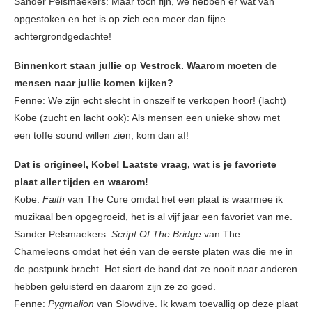
Sander Pelsmaekers: Maar toch fijn, we hebben er wat van
opgestoken en het is op zich een meer dan fijne
achtergrondgedachte!
Binnenkort staan jullie op Vestrock. Waarom moeten de
mensen naar jullie komen kijken?
Fenne: We zijn echt slecht in onszelf te verkopen hoor! (lacht)
Kobe (zucht en lacht ook): Als mensen een unieke show met
een toffe sound willen zien, kom dan af!
Dat is origineel, Kobe! Laatste vraag, wat is je favoriete
plaat aller tijden en waarom!
Kobe:
Faith
van The Cure omdat het een plaat is waarmee ik
muzikaal ben opgegroeid, het is al vijf jaar een favoriet van me.
Sander Pelsmaekers:
Script Of The Bridge
van The
Chameleons omdat het één van de eerste platen was die me in
de postpunk bracht. Het siert de band dat ze nooit naar anderen
hebben geluisterd en daarom zijn ze zo goed.
Fenne:
Pygmalion
van Slowdive. Ik kwam toevallig op deze plaat