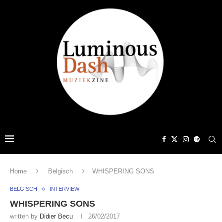
Home
Belgisch
WHISPERING SONS
BELGISCH
INTERVIEW
WHISPERING SONS
written by
Didier Becu
26/02/2017