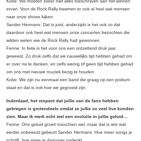
Kobe: We moeten zeker niet alles toeschrijven aan het winnen
ervan. Voor de Rock Rally kwamen er ook al heel wat mensen
naar onze shows kijken.
Sander Hermans: Dat is juist, anderzijds is het ook zo dat
daardoor ook heel wat mensen onze concerten bezochten die
wilden weten wie de Rock Rally had gewonnen.
Fenne: In feite is het voor ons een ontzettend druk jaar
geweest. Zo druk zelfs dat we nauwelijks tijd hebben gehad om
er over na te denken, en zelfs weinig of geen tijd hebben gehad
om ons met nieuwe muziek bezig te houden.
Kobe: We zijn nu eenmaal een band die graag op een podium
staat en dat is ook hoe we gegroeid zijn.
Inderdaad, het respect dat jullie van de fans hebben
gekregen is grotendeels omdat ze jullie zo veel live konden
zien. Maar ik merk echt wel een evolutie in jullie geluid…
Fenne: Ons geluid groeit misschien wel, maar dat is iets wat
eerder onbewust gebeurt.Sander Hermans: Hoe meer songs je
schrijft, hoe meer je daarover nadenkt.