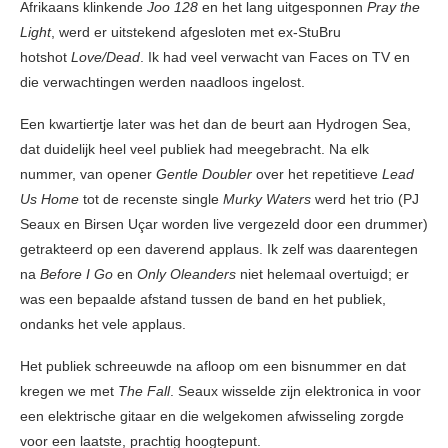
Afrikaans klinkende
Joo 128
en het lang uitgesponnen
Pray the
Light
, werd er uitstekend afgesloten met ex-StuBru
hotshot
Love/Dead
. Ik had veel verwacht van Faces on TV en
die verwachtingen werden naadloos ingelost.
Een kwartiertje later was het dan de beurt aan Hydrogen Sea,
dat duidelijk heel veel publiek had meegebracht. Na elk
nummer, van opener
Gentle Doubler
over het repetitieve
Lead
Us Home
tot de recenste single
Murky Waters
werd het trio (PJ
Seaux en Birsen Uçar worden live vergezeld door een drummer)
getrakteerd op een daverend applaus. Ik zelf was daarentegen
na
Before I Go
en
Only Oleanders
niet helemaal overtuigd; er
was een bepaalde afstand tussen de band en het publiek,
ondanks het vele applaus.
Het publiek schreeuwde na afloop om een bisnummer en dat
kregen we met
The Fall
. Seaux wisselde zijn elektronica in voor
een elektrische gitaar en die welgekomen afwisseling zorgde
voor een laatste, prachtig hoogtepunt.