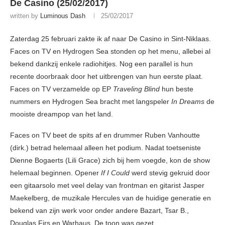
De Casino (25/02/2017)
written by
Luminous Dash
25/02/2017
Zaterdag 25 februari zakte ik af naar De Casino in Sint-Niklaas.
Faces on TV en Hydrogen Sea stonden op het menu, allebei al
bekend dankzij enkele radiohitjes. Nog een parallel is hun
recente doorbraak door het uitbrengen van hun eerste plaat.
Faces on TV verzamelde op EP
Traveling Blind
hun beste
nummers en Hydrogen Sea bracht met langspeler
In Dreams
de
mooiste dreampop van het land.
Faces on TV beet de spits af en drummer Ruben Vanhoutte
(dirk.) betrad helemaal alleen het podium. Nadat toetseniste
Dienne Bogaerts (Lili Grace) zich bij hem voegde, kon de show
helemaal beginnen. Opener
If I Could
werd stevig gekruid door
een gitaarsolo met veel delay van frontman en gitarist Jasper
Maekelberg, de muzikale Hercules van de huidige generatie en
bekend van zijn werk voor onder andere Bazart, Tsar B.,
Douglas Firs en Warhaus. De toon was gezet.