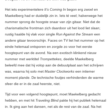
Het iets experimentelere
It’s Coming In
begon erg zwoel en
Maekelberg had er duidelijk zin in. Iets té veel; halverwege het
nummer sprong de hoogste snaar van zijn gitaar. Niet dat de
charismatische frontman zich daardoor uit het lood liet slaan;
rustig haalde hij vlak voor single
Run Against the Stream
een
andere gitaar tevoorschijn. Faces on TV liet het nummer op het
einde helemaal ontsporen en zorgde zo voor het eerste
hoogtepunt van de avond. Na een exotisch klinkend nieuw
nummer met werktitel
Trompettekes,
deelde Maekelberg
beleefd mee dat hij volop aan de debuutplaat aan het schrijven
was, waarna hij solo met
Master Clockworks
een intiemer
moment plande. De technische foutjes verhinderden de warme
sfeer die er in de zaal heerste, niet.
Tijd voor een volgend hoogtepunt, moet Maekelberg gedacht
hebben, en met hit
Traveling Blind
pakte hij het publiek helemaal
in. Ik ging aan het dansen, net als de rest van de zaal. Na het