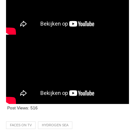
Post Views:
516
FACES ON TV
HYDROGEN SEA