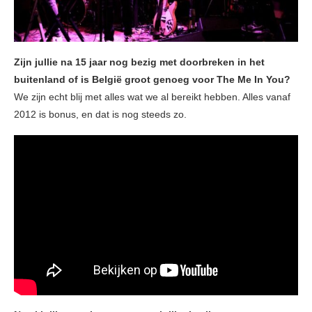
Zijn jullie na 15 jaar nog bezig met doorbreken in het
buitenland of is België groot genoeg voor The Me In You?
We zijn echt blij met alles wat we al bereikt hebben. Alles vanaf
2012 is bonus, en dat is nog steeds zo.