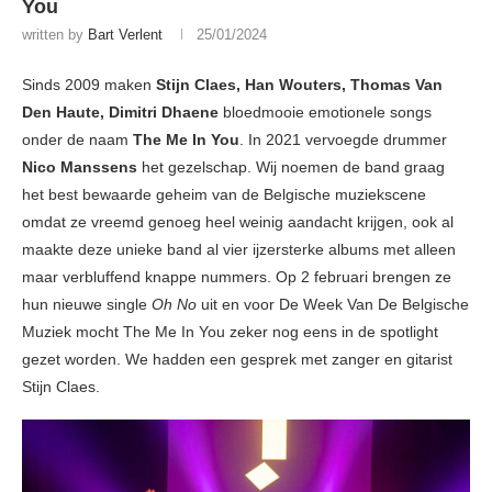
You
written by
Bart Verlent
25/01/2024
Sinds 2009 maken
Stijn Claes, Han Wouters, Thomas Van
Den Haute, Dimitri Dhaene
bloedmooie emotionele songs
onder de naam
The Me In You
. In 2021 vervoegde drummer
Nico
Manssens
het gezelschap. Wij noemen de band graag
het best bewaarde geheim van de Belgische muziekscene
omdat ze vreemd genoeg heel weinig aandacht krijgen, ook al
maakte deze unieke band al vier ijzersterke albums met alleen
maar verbluffend knappe nummers. Op 2 februari brengen ze
hun nieuwe single
Oh No
uit en voor De Week Van De Belgische
Muziek mocht The Me In You zeker nog eens in de spotlight
gezet worden. We hadden een gesprek met zanger en gitarist
Stijn Claes.