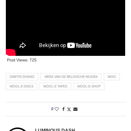
Post Views:
725
DIMITRI DUNNO
WEEK VAN DE BELGISCHE MUZIEK
WOO
WOOL-E DISCS
WOOL-E TAPES
WOOL-E-SHOP
0
LUMINOUS DASH