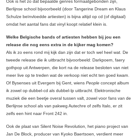
Ook is het zo dat bepaalde genres formaatgebonden zijn,
Berlijnse school bijvoorbeeld (door Tangerine Dream en Klaus
Schulze beïnvloedde artiesten) is bijna altijd op cd (of digitaal)
omdat het aantal fans dat vinyl koopt relatief klein is.
Welke Belgische bands of artiesten hebben bij jou een
release die nog eens extra in de kijker mag komen?
Als ik zo eens rond mij kijk dan zijn dat er toch wel heel wat. De
tweede release die ik uitbracht bijvoorbeeld: Darkpoem, faery
gothpop uit Antwerpen, die kort na de release besloten van niet
meer live op te treden wat de verkoop niet echt ten goed kwam.
Of Bysenses uit Evergem bij Gent, wiens
People
concept album
ik zowel op dubbel-cd als dubbel-lp uitbracht. Elektronische
muziek die een beetje overal tussen valt, zowel voor fans van de
Berlijnse school als van pakweg Autechre of zelfs Italo, er zit
zelfs een hint naar Front 242 in.
Ook de plaat van Silent Noise Revolution, het piano project van
Jan De Block, producer van Kyoko Baertsoen, verdient meer