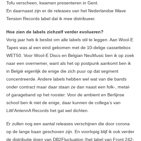
Tofu verscheen, kwamen presenteren in Gent.
En daarnaast zijn er de releases van het Nederlandse Wave
Tension Records label dat ik mee distribueer.
Hoe zien de labels zichzelf verder evolueren?
Vorig jaar heb ik beslist om alle labels stil te leggen. Aan Wool-E
Tapes was al een eind gekomen met de 10-delige cassettebox
WET50. Voor Wool-E Discs en Belgian NeuMusic ben ik op zoek
naar een overnemer, want als het op postpunk aankomt ben ik
in België eigenlijk de enige die zich puur op dat segment
concentreerde. Andere labels hebben wel wat van die bands
onder contract maar daar staan ze dan naast een folk-, metal-
of garageband op het rooster. Voor de ambient en Berlijnse
school ben ik niet de enige, daar kunnen de collega’s van
Littl’AntennA Records het gat wel dichten.
Er zullen nog een aantal releases verschijnen die door corona
op de lange baan geschoven zijn. En voorlopig blijf ik ook verder
de distributie doen van DB2Fluctuation (het label van Front 242-