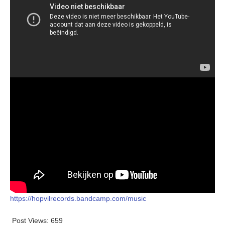
https://hopvilrecords.bandcamp.com/music
Post Views:
659