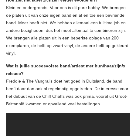
Hoe ziet het label zichzelf verder evolueren?
Klein en ondergronds. Voor ons is dit pure hobby. We brengen
de platen uit van onze eigen band en af en toe een bevriende
band. Meer hoeft niet. We hebben allemaal een fulltime job en
andere bezigheden, dus het moet allemaal te combineren zijn.
We brengen alle platen uit in een beperkte oplage van 200
exemplaren, de helft op zwart vinyl, de andere helft op gekleurd
vinyl.
Wat is jullie succesvolste band/artiest met hun/haar/zijn/x
release?
Freddie & The Vangrails doet het goed in Duitsland, de band
heeft daar dan ook al regelmatig opgetreden. De interesse voor
het debuut van de Chiff Chaffs was ook prima, vooral uit Groot-
Brittannië kwamen er opvallend veel bestellingen.