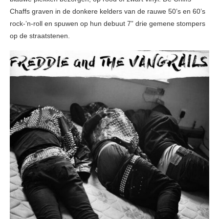
Chaffs graven in de donkere kelders van de rauwe 50’s en 60’s
rock-’n-roll en spuwen op hun debuut 7” drie gemene stompers
op de straatstenen.