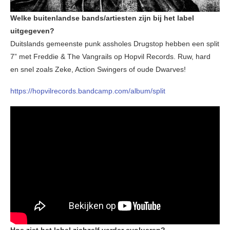
Welke buitenlandse bands/artiesten zijn bij het label
uitgegeven?
Duitslands gemeenste punk assholes Drugstop hebben een split
7” met Freddie & The Vangrails op Hopvil Records. Ruw, hard
en snel zoals Zeke, Action Swingers of oude Dwarves!
https://hopvilrecords.bandcamp.com/album/split