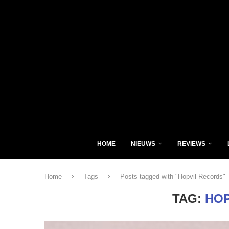
HOME
NIEUWS
REVIEWS
Home
Tags
Posts tagged with "Hopvil Records"
TAG:
HOP