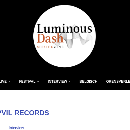
LIVE
FESTIVAL
INTERVIEW
BELGISCH
GRENSVERL
VIL RECORDS
Interview