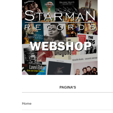
PAGINA’S
Home