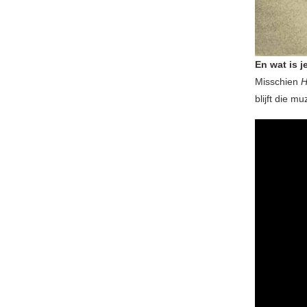
En wat is j
Misschien
H
blijft die mu