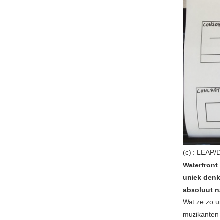
(c) : LEAP
Waterfront
uniek denk
absoluut n
Wat ze zo un
muzikanten h