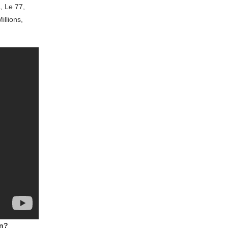
, Le 77,
illions,
en?