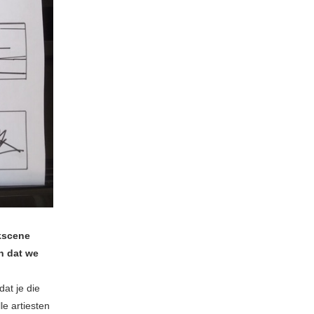
kscene
n dat we
dat je die
le artiesten