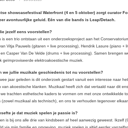
tse showcasefestival Waterfront (4 en 5 oktober) zorgt curator Fo
eer avontuurlijke geluid. Eén van die bands is Leap/Detach.
lie jezelf eens voorstellen?
 is een trio ontstaan uit een onderzoeksproject aan het Conservatoriu
n Vitja Pauwels (gitaren + live processing), Hendrik Lasure (piano + l
 en Casper Van De Velde (drums + live processing). Samen brengen w
jk geïmproviseerde elektroakoestische muziek.
 we jullie muzikale geschiedenis tot nu voorstellen?
wee jaar geleden is dit onderzoek gestart vanuit een interesse naar het
 van akoestische klanken. Muzikaal heeft zich dat vertaald naar dit e
we trachten esthetische kaders te vormen om met onze ontwikkelde to
n (zowel muzikaal als technisch), en ons te verhouden tegenover elkaar
sefte je dat muziek spelen je passie is?
n is bij ons alle drie van kindsbeen af heel aanwezig geweest. Ikzelf 
ld via mijn familie en omgeving, muziek spelen is altijd eerder vanzelf