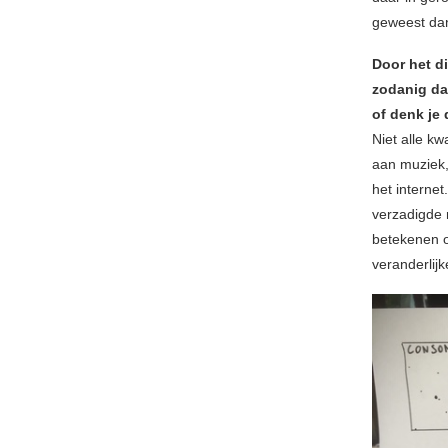
geweest dan
Door het d
zodanig da
of denk je
Niet alle kw
aan muziek,
het interne
verzadigde m
betekenen o
veranderlijk