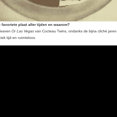
e favoriete plaat aller tijden en waarom?
eaven Or Las Vegas
van Cocteau Twins, ondanks de bijna cliché jaren
ziek tijd-en ruimteloos.