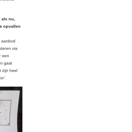
 als nu,
e opvallen
ot aanbod
steren via
r een
en gaat
 zijn heel
or’.