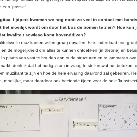
 een ‘passie’.
igitaal tijdperk kwamen we nog nooit zo veel in contact met bands
t het moeilijk wordt om door het bos de bomen te zien? Hoe kun j
 dat kwaliteit sowieso komt bovendrijven?
aliteitsvolle muzikanten willen graag opvallen. Er is inderdaad een gro
 en de mogelijkheid om alles te kunnen ontdekken (in theorie) en belui
t. In plaats van vast te houden aan oude structuren en te jammeren ove
arkt, denk ik dat het nodig is om in vraag te stellen wat het betekent 
m muzikant te zijn en hoe de hele ervaring daarrond zal gebeuren. Het
e, moeilijke, maar daardoor ook boeiende tijden voor de hele ‘kunstsect