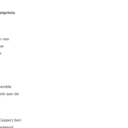
otprints
m van
ive
e
nsemble
ols aan de
.
(Casper) ben
sprekend