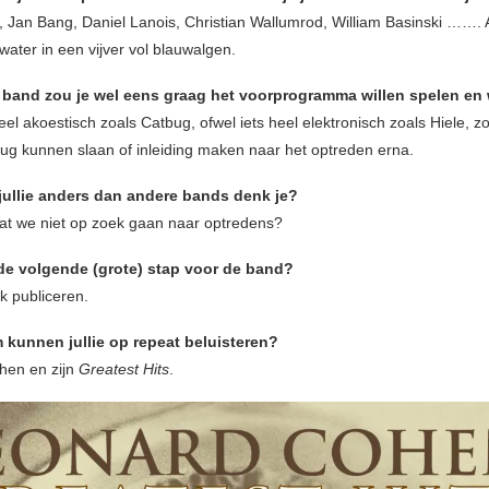
, Jan Bang, Daniel Lanois, Christian Wallumrod, William Basinski ……. A
water in een vijver vol blauwalgen.
 band zou je wel eens graag het voorprogramma willen spelen e
eel akoestisch zoals Catbug, ofwel iets heel elektronisch zoals Hiele, z
rug kunnen slaan of inleiding maken naar het optreden erna.
jullie anders dan andere bands denk je?
at we niet op zoek gaan naar optredens?
de volgende (grote) stap voor de band?
 publiceren.
 kunnen jullie op repeat beluisteren?
hen en zijn
Greatest Hits
.