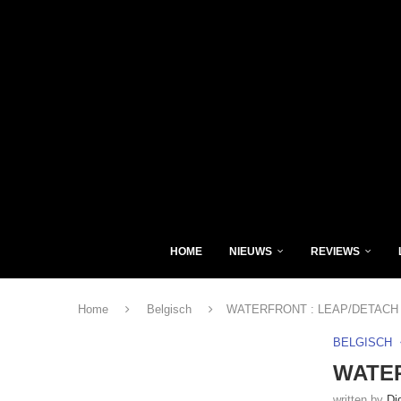
HOME
NIEUWS
REVIEWS
Home
Belgisch
WATERFRONT : LEAP/DETACH
BELGISCH
WATER
written by
Di