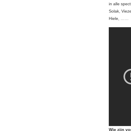
in alle spe
Solak, Viez
Hiele, ……
Wie zijn vo