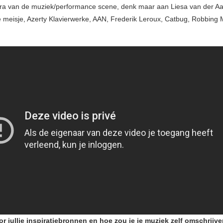
ctra van de muziek/performance scene, denk maar aan Liesa van der Aa
e meisje, Azerty Klavierwerke, AAN, Frederik Leroux, Catbug, Robbing M
or jullie inspiratiebronnen en hoe zou je je muziek zelf omschrijv