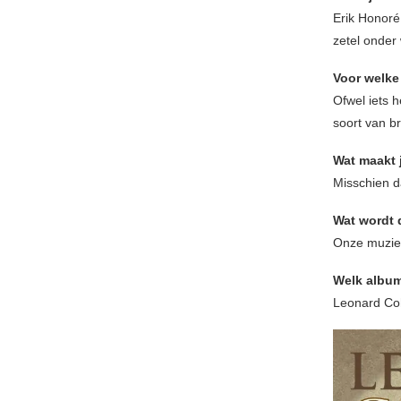
Erik Honoré
zetel onder 
Voor welke
Ofwel iets h
soort van b
Wat maakt 
Misschien d
Wat wordt 
Onze muziek
Welk album
Leonard Co