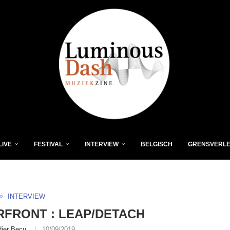
LIVE
FESTIVAL
INTERVIEW
BELGISCH
GRENSVERL
INTERVIEW
FRONT : LEAP/DETACH
dier Becu
10/09/2019