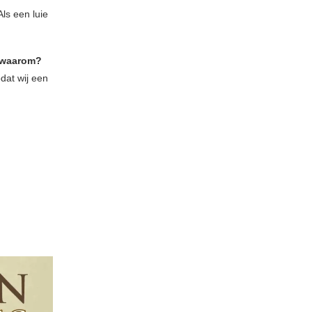
ls een luie
n waarom?
odat wij een