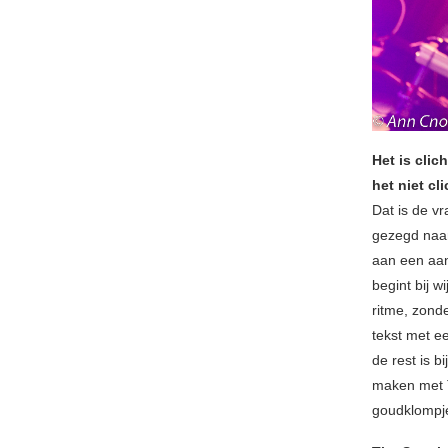
Het is cli
het niet cl
Dat is de vr
gezegd naar
aan een aan
begint bij 
ritme, zonde
tekst met ee
de rest is b
maken met T
goudklompje