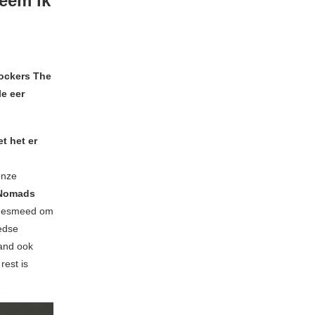
neem ik
rockers The
le eer
t het er
onze
Nomads
n gesmeed om
edse
land ook
rest is