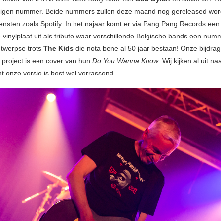
eigen nummer. Beide nummers zullen deze maand nog gereleased wor
ensten zoals Spotify. In het najaar komt er via Pang Pang Records een
e vinylplaat uit als tribute waar verschillende Belgische bands een nu
twerpse trots
The Kids
die nota bene al 50 jaar bestaan! Onze bijdrage
e project is een cover van hun
Do You Wanna Know
. Wij kijken al uit na
t onze versie is best wel verrassend.