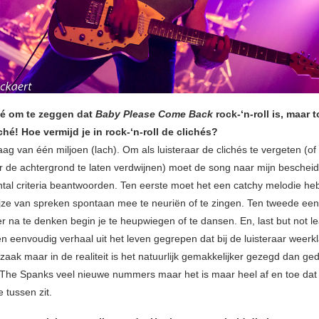
ché om te zeggen dat
Baby Please Come Back
rock-‘n-roll is, maar 
iché! Hoe vermijd je in rock-‘n-roll de clichés?
aag van één miljoen (lach). Om als luisteraar de clichés te vergeten (of
 de achtergrond te laten verdwijnen) moet de song naar mijn beschei
tal criteria beantwoorden. Ten eerste moet het een catchy melodie he
wijze van spreken spontaan mee te neuriën of te zingen. Ten tweede ee
r na te denken begin je te heupwiegen of te dansen. En, last but not le
n eenvoudig verhaal uit het leven gegrepen dat bij de luisteraar weerkl
ijzaak maar in de realiteit is het natuurlijk gemakkelijker gezegd dan ge
he Spanks veel nieuwe nummers maar het is maar heel af en toe dat 
 tussen zit.