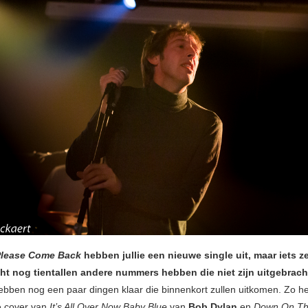
Please Come Back
hebben jullie een nieuwe single uit, maar iets z
icht nog tientallen andere nummers hebben die niet zijn uitgebrac
ebben nog een paar dingen klaar die binnenkort zullen uitkomen. Zo 
e cover van
It’s All Over Now Baby Blue
van
Bob Dylan
en
Down On Th