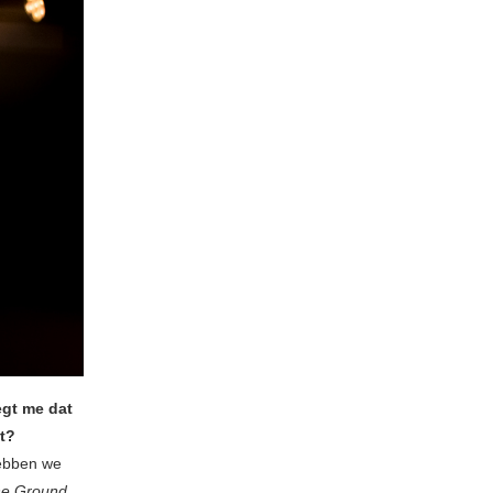
egt me dat
ht?
hebben we
e Ground
,