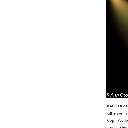
Met
Baby 
jullie well
Klopt. We h
een snedig