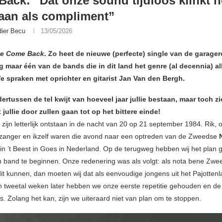
ack: “Dat onze sound tijdloos klinkt 
aan als compliment”
dier Becu
13/05/2026
se Come Back
. Zo heet de nieuwe (perfecte) single van de garage
 maar één van de bands die in dit land het genre (al decennia) al
e spraken met oprichter en gitarist Jan Van den Bergh.
ertussen de tel kwijt van hoeveel jaar jullie bestaan, maar toch zie
t jullie door zullen gaan tot op het bittere einde!
zijn letterlijk ontstaan in de nacht van 20 op 21 september 1984. Rik, 
zanger en ikzelf waren die avond naar een optreden van de Zweedse
 in ’t Beest in Goes in Nederland. Op de terugweg hebben wij het pla
 band te beginnen. Onze redenering was als volgt: als nota bene Zwe
it kunnen, dan moeten wij dat als eenvoudige jongens uit het Pajotten
 tweetal weken later hebben we onze eerste repetitie gehouden en de 
s. Zolang het kan, zijn we uiteraard niet van plan om te stoppen.