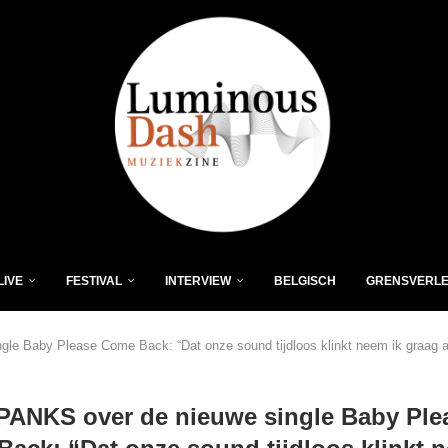
LIVE
FESTIVAL
INTERVIEW
BELGISCH
GRENSVERL
e Baby Please Come Back: “Dat onze sound tijdloos klinkt neem ik graag a
ANKS over de nieuwe single Baby Ple