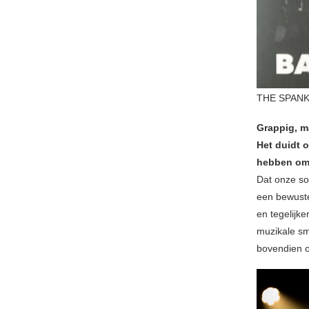
THE SPANK
Grappig, ma
Het duidt o
hebben om 
Dat onze so
een bewuste
en tegelijke
muzikale sm
bovendien o