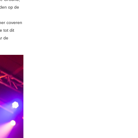
den op de
mmer coveren
 tot dit
ar de