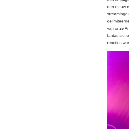
een nieuw 
streamingdi
gelimiteerd
van onze An
fantastisch
reacties wan