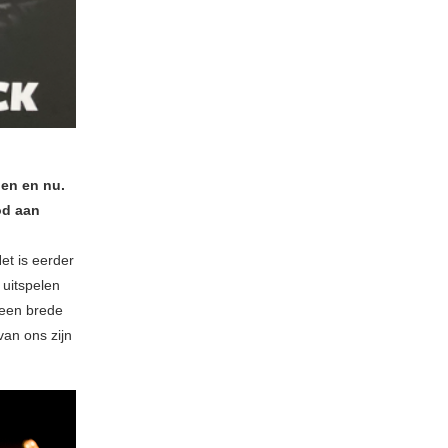
oen en nu.
od aan
et is eerder
 uitspelen
s een brede
van ons zijn