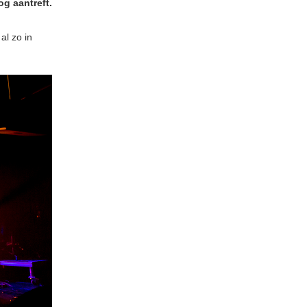
og aantreft.
al zo in