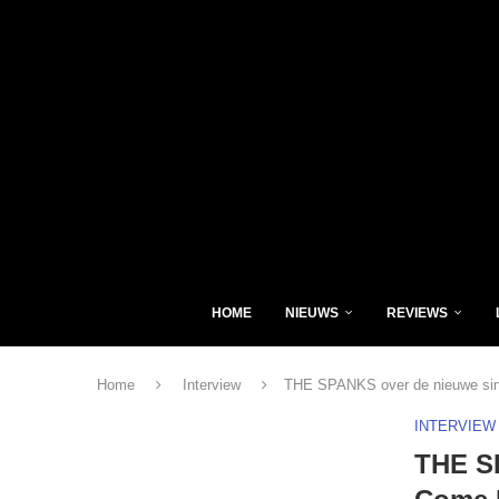
HOME
NIEUWS
REVIEWS
Home
Interview
THE SPANKS over de nieuwe singl
INTERVIEW
THE SP