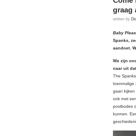
Come B
graag 
written by
Di
Baby Plea
Spanks, zeg
aandoet. W
We zijn ond
naar uit da
The Spanks 
toenmalige 
gaan kijken
ook met een
postbodes d
kunnen. Een
geschiedeni