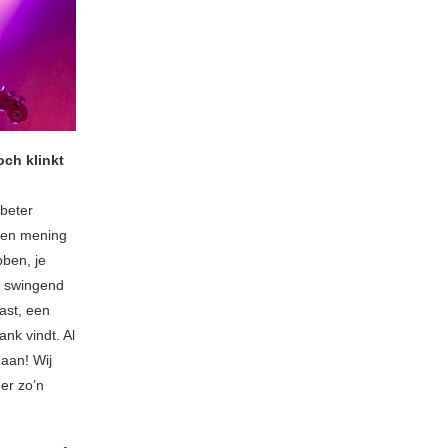
toch klinkt
 beter
den mening
bben, je
n swingend
ast, een
ank vindt. Al
daan! Wij
er zo’n