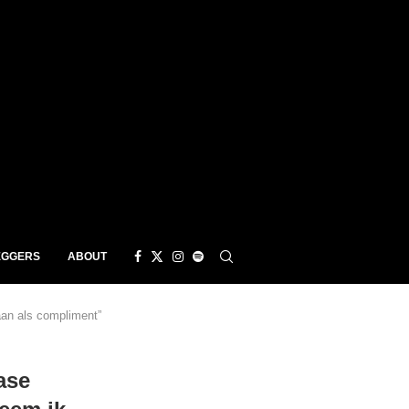
EGGERS
ABOUT
an als compliment”
ase