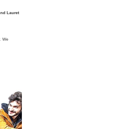
und Lauret
r. We