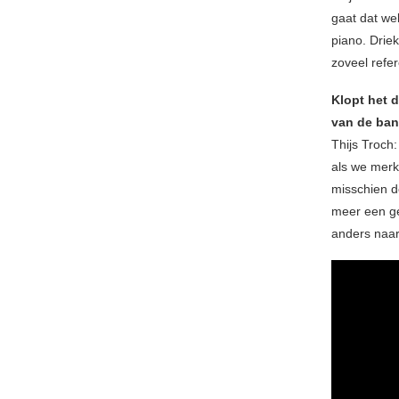
gaat dat wel
piano. Drie
zoveel refer
Klopt het 
van de ba
Thijs Troch
als we merk
misschien d
meer een ge
anders naar