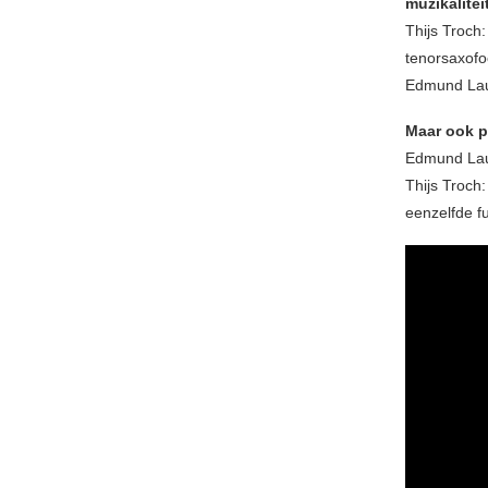
muzikalitei
Thijs Troch
tenorsaxofoo
Edmund Laur
Maar ook p
Edmund Laur
Thijs Troch:
eenzelfde fu