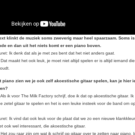
text klinkt de muziek soms zweverig maar heel spaarzaam. Soms is
nde en dan uit het niets komt er een piano boven.
et: Ik denk dat als je met zes bent dat het niet anders gaat.
 Dat maakt het ook leuk, je moet niet altijd spelen er is altijd iemand d
oudt.
t piano zien we je ook zelf akoestische gitaar spelen, kan je hier i
len?
 Als ik voor The Milk Factory schrijf, doe ik dat op akoestische gitaar. Ik
de zetel gitaar te spelen en het is een leuke insteek voor de band om o
et: Ik vind dat ook leuk voor de plaat dat we zo een nieuwe klankkleu
t ook wel interessant, die akoestische gitaar.
 Het zou raar zijn om wat ik schrijf op gitaar over te zetten naar piano. I