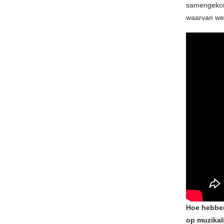
samengekom
waarvan we 
Hoe hebben 
op muzikali