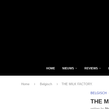
HOME
NIEUWS
REVIEWS
Home
Belgisch
THE MILK FACTORY.
BELGISCH
THE M
written by
Ni