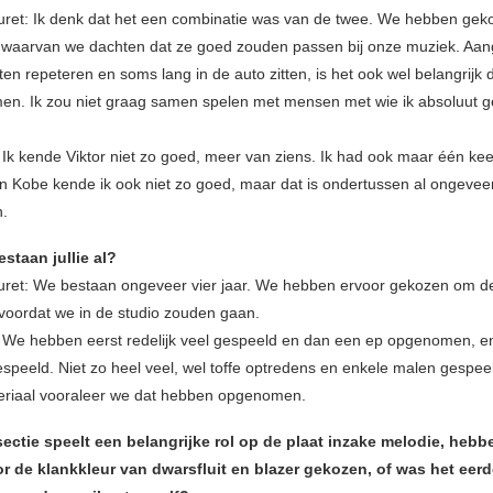
et: Ik denk dat het een combinatie was van de twee. We hebben gek
waarvan we dachten dat ze goed zouden passen bij onze muziek. Aan
n repeteren en soms lang in de auto zitten, is het ook wel belangrijk
n. Ik zou niet graag samen spelen met mensen met wie ik absoluut 
: Ik kende Viktor niet zo goed, meer van ziens. Ik had ook maar één k
n Kobe kende ik ook niet zo goed, maar dat is ondertussen al ongeveer v
n.
staan jullie al?
et: We bestaan ongeveer vier jaar. We hebben ervoor gekozen om d
n voordat we in de studio zouden gaan.
: We hebben eerst redelijk veel gespeeld en dan een ep opgenomen, e
espeeld. Niet zo heel veel, wel toffe optredens en enkele malen gespee
eriaal vooraleer we dat hebben opgenomen.
ectie speelt een belangrijke rol op de plaat inzake melodie, hebbe
r de klankkleur van dwarsfluit en blazer gekozen, of was het eerd