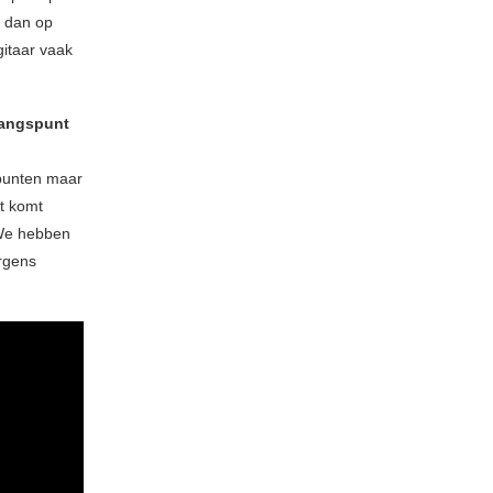
n dan op
gitaar vaak
gangspunt
spunten maar
t komt
 We hebben
rgens