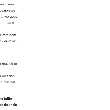
ozen voor
gezien we
 dat we goed
geen band
eer met hem
ier of vijf
e muziek te
n met dat
ld met het
n jullie
er door de