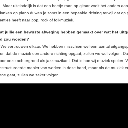
. Maar uiteindelijk is dat een beetje raar, op gitaar voelt het anders aa
klanken op piano duwen je soms in een bepaalde richting terwijl dat op 
enties heeft naar pop, rock of folkmuziek.
dat jullie een bewuste afweging hebben gemaakt over wat het uit
nd zou worden?
: We vertrouwen elkaar. We hebben misschien wel een aantal uitgang
en dat de muziek een andere richting opgaat, zullen we wel volgen. Da
oor onze achtergrond als jazzmuzikant. Dat is hoe wij muziek spelen.
structureerde manier van werken in deze band, maar als de muziek e
toe gaat, zullen we zeker volgen.