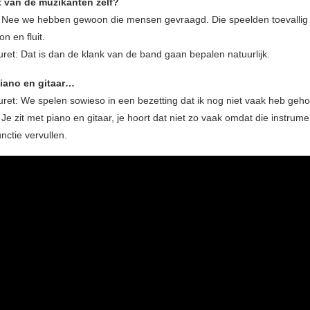
t van de muzikanten zelf?
: Nee we hebben gewoon die mensen gevraagd. Die speelden toevallig
n en fluit.
et: Dat is dan de klank van de band gaan bepalen natuurlijk.
iano en gitaar…
et: We spelen sowieso in een bezetting dat ik nog niet vaak heb geho
 Je zit met piano en gitaar, je hoort dat niet zo vaak omdat die instrum
nctie vervullen.