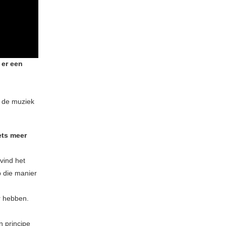
 er een
ie de muziek
ets meer
 vind het
p die manier
r hebben.
n principe