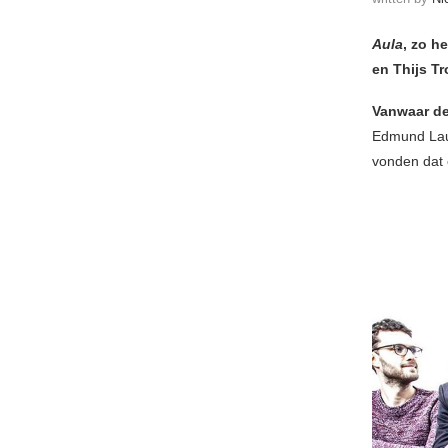
Aula
, zo h
en Thijs Tr
Vanwaar de
Edmund Laur
vonden dat