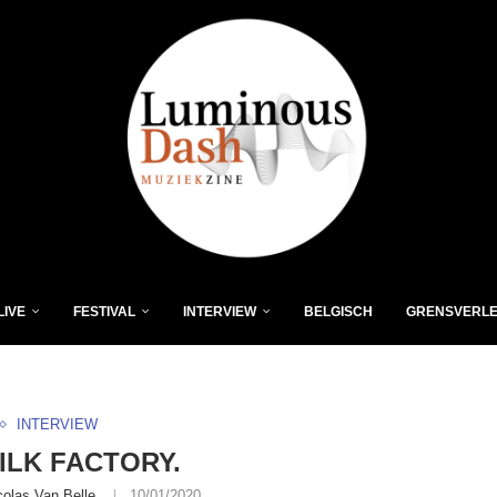
LIVE
FESTIVAL
INTERVIEW
BELGISCH
GRENSVERL
INTERVIEW
ILK FACTORY.
colas Van Belle
10/01/2020