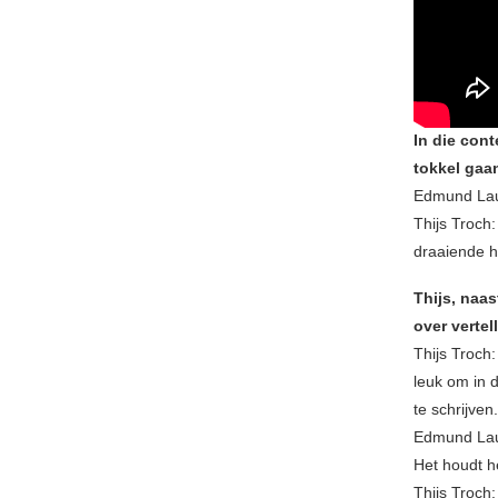
In die con
tokkel gaa
Edmund Laur
Thijs Troch:
draaiende h
Thijs, naas
over vertel
Thijs Troch:
leuk om in 
te schrijven.
Edmund Laur
Het houdt he
Thijs Troch: