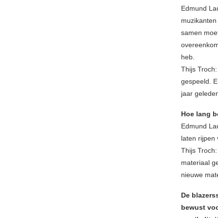
Edmund Laur
muzikanten 
samen moete
overeenkome
heb.
Thijs Troch
gespeeld. E
jaar gelede
Hoe lang be
Edmund Laur
laten rijpe
Thijs Troch
materiaal g
nieuwe mat
De blazerss
bewust voo