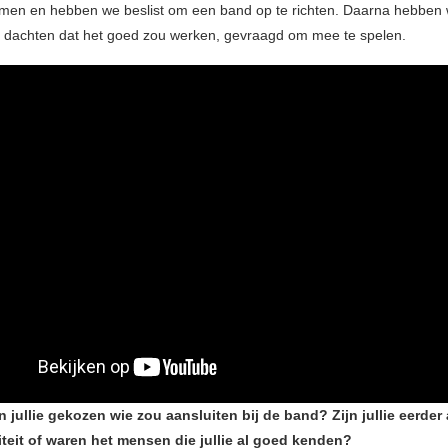
en en hebben we beslist om een band op te richten. Daarna hebbe
dachten dat het goed zou werken, gevraagd om mee te spelen.
jullie gekozen wie zou aansluiten bij de band? Zijn jullie eerder
teit of waren het mensen die jullie al goed kenden?