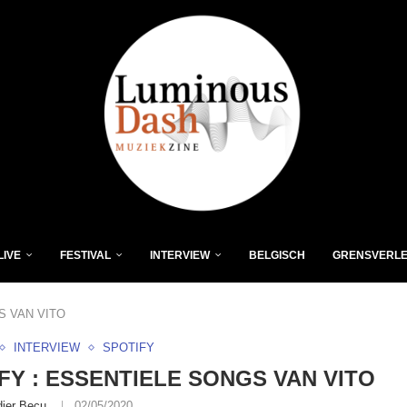
LIVE
FESTIVAL
INTERVIEW
BELGISCH
GRENSVERL
S VAN VITO
INTERVIEW
SPOTIFY
FY : ESSENTIELE SONGS VAN VITO
dier Becu
02/05/2020