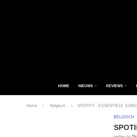
HOME
NIEUWS
REVIEWS
Home
Belgisch
SPOTIFY : ESSENTIELE SONG
BELGISCH
SPOTI
written by
Di