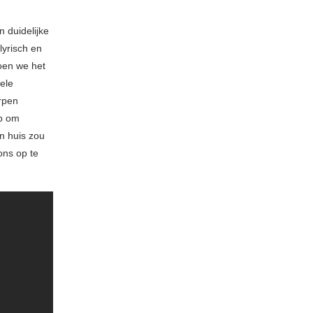
n duidelijke
lyrisch en
toen we het
ele
rpen
op om
un huis zou
ons op te