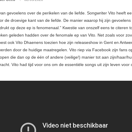
van gevoelens over de perikelen van de liefde. Songwriter Vito heeft ee
or de droevige kant van de liefde. De manier waarop hij zijn gevoelens 
tdrukt op deze ep is fenomenaal.” Kwestie van onszelf eens te citeren 
ken geleden hadden over de fenomale ep van Vito. Net zoals voor zov
oest ook Vito Dhaenens toezien hoe zijn releaseshow in Gent en Antwe
erden door de huidige maatregelen. Vito riep via Facebook zijn fans 
open die dan op de één of andere (veilige!) manier tot aan zijn/haar/h
cht. Vito had tijd voor ons om de essentiële songs uit zijn leven voor 