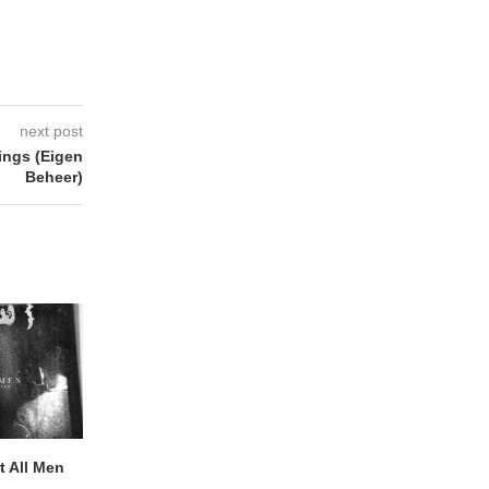
next post
ngs (Eigen
Beheer)
 All Men
NOAH TATE – Boy Gum
Vijf keer talent i
Buurtkroeg Mos