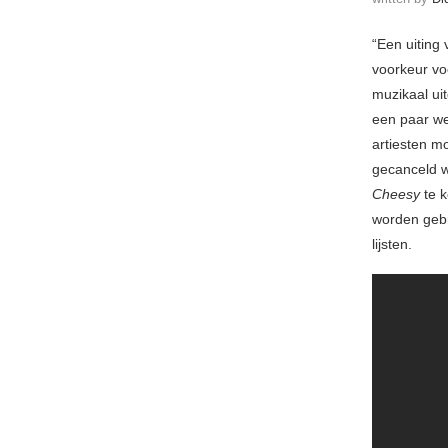
“Een uiting 
voorkeur vo
muzikaal ui
een paar we
artiesten m
gecanceld w
Cheesy
te k
worden gebra
lijsten.