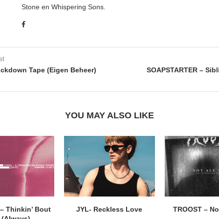
Stone en Whispering Sons.
st
ockdown Tape (Eigen Beheer)
SOAPSTARTER – Sibli
YOU MAY ALSO LIKE
 Thinkin’ Bout
JYL- Reckless Love
TROOST – Not
 (Always)