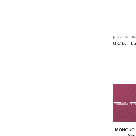
previous po
O.C.D. – L
MONOKO –
You