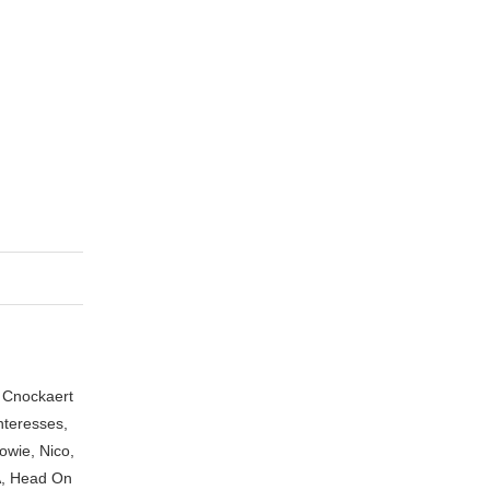
n Cnockaert
nteresses,
owie, Nico,
A, Head On