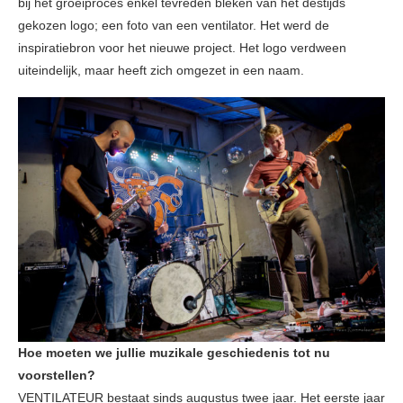
bij het groeiproces enkel tevreden bleken van het destijds
gekozen logo; een foto van een ventilator. Het werd de
inspiratiebron voor het nieuwe project. Het logo verdween
uiteindelijk, maar heeft zich omgezet in een naam.
Hoe moeten we jullie muzikale geschiedenis tot nu
voorstellen?
VENTILATEUR bestaat sinds augustus twee jaar. Het eerste jaar