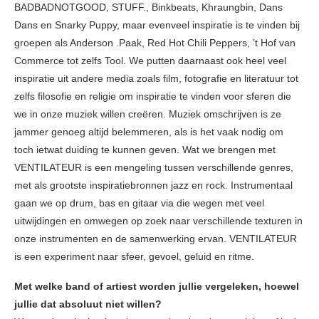
BADBADNOTGOOD, STUFF., Binkbeats, Khraungbin, Dans
Dans en Snarky Puppy, maar evenveel inspiratie is te vinden bij
groepen als Anderson .Paak, Red Hot Chili Peppers, ’t Hof van
Commerce tot zelfs Tool. We putten daarnaast ook heel veel
inspiratie uit andere media zoals film, fotografie en literatuur tot
zelfs filosofie en religie om inspiratie te vinden voor sferen die
we in onze muziek willen creëren. Muziek omschrijven is ze
jammer genoeg altijd belemmeren, als is het vaak nodig om
toch ietwat duiding te kunnen geven. Wat we brengen met
VENTILATEUR is een mengeling tussen verschillende genres,
met als grootste inspiratiebronnen jazz en rock. Instrumentaal
gaan we op drum, bas en gitaar via die wegen met veel
uitwijdingen en omwegen op zoek naar verschillende texturen in
onze instrumenten en de samenwerking ervan. VENTILATEUR
is een experiment naar sfeer, gevoel, geluid en ritme.
Met welke band of artiest worden jullie vergeleken, hoewel
jullie dat absoluut niet willen?