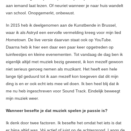
aan iemand laat lezen. Of neuriet wanneer je naar huis wandelt
van school. Onopgemerkt, onbewust.
In 2015 heb ik deelgenomen aan de Kunstbende in Brussel,
waar ik als Astryd
een eervolle vermelding kreeg voor mijn lied
Hometown.
De live versie daarvan staat ook op YouTube.
Daarna heb ik hier een daar een paar keer opgetreden op
tuinfeestjes en kleine evenementen. Tot vandaag de dag ben ik
eigenlijk altijd met muziek bezig geweest, ik kon mezelf gewoon
niet serieus genoeg nemen als muzikant. Het heeft een hele
lange tijd geduurd tot ik aan mezelf kon toegeven dat dit mijn
ding is en er ook echt iets mee wil doen. Ik ben heel blij dat ik
me nu heb ingeschreven voor Sound Track. Eindelijk beweegt
mijn muziek weer.
Wanneer besefte je dat muziek spelen je passie is?
Ik denk door twee factoren. Ik besefte het omdat het iets is dat
er bijna altijd was. Vrij actief of juist op de achtergrond. Langs de