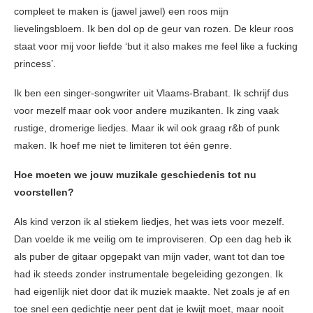
compleet te maken is (jawel jawel) een roos mijn
lievelingsbloem. Ik ben dol op de geur van rozen. De kleur roos
staat voor mij voor liefde ‘but it also makes me feel like a fucking
princess’.
Ik ben een singer-songwriter uit Vlaams-Brabant. Ik schrijf dus
voor mezelf maar ook voor andere muzikanten. Ik zing vaak
rustige, dromerige liedjes. Maar ik wil ook graag r&b of punk
maken. Ik hoef me niet te limiteren tot één genre.
Hoe moeten we jouw muzikale geschiedenis tot nu
voorstellen?
Als kind verzon ik al stiekem liedjes, het was iets voor mezelf.
Dan voelde ik me veilig om te improviseren. Op een dag heb ik
als puber de gitaar opgepakt van mijn vader, want tot dan toe
had ik steeds zonder instrumentale begeleiding gezongen. Ik
had eigenlijk niet door dat ik muziek maakte. Net zoals je af en
toe snel een gedichtje neer pent dat je kwijt moet, maar nooit