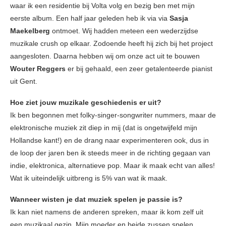
waar ik een residentie bij Volta volg en bezig ben met mijn
eerste album. Een half jaar geleden heb ik via via
Sasja
Maekelberg
ontmoet. Wij hadden meteen een wederzijdse
muzikale crush op elkaar. Zodoende heeft hij zich bij het project
aangesloten. Daarna hebben wij om onze act uit te bouwen
Wouter Reggers
er bij gehaald, een zeer getalenteerde pianist
uit Gent.
Hoe ziet jouw muzikale geschiedenis er uit?
Ik ben begonnen met folky-singer-songwriter nummers, maar de
elektronische muziek zit diep in mij (dat is ongetwijfeld mijn
Hollandse kant!) en de drang naar experimenteren ook, dus in
de loop der jaren ben ik steeds meer in de richting gegaan van
indie, elektronica, alternatieve pop. Maar ik maak echt van alles!
Wat ik uiteindelijk uitbreng is 5% van wat ik maak.
Wanneer wisten je dat muziek spelen je passie is?
Ik kan niet namens de anderen spreken, maar ik kom zelf uit
een muzikaal gezin. Mijn moeder en beide zussen spelen