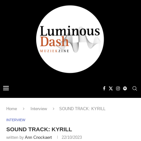
Home
Interview
SOUND TRACK: KYRILL
INTERVIEW
SOUND TRACK: KYRILL
written by
Ann Cnockaert
22/10/2023