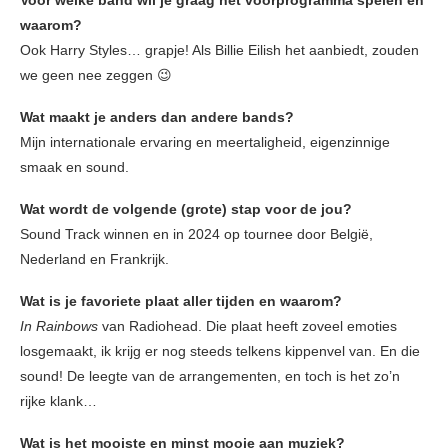
Voor welke band wil je graag het voorprogramma spelen en
waarom?
Ook Harry Styles… grapje! Als Billie Eilish het aanbiedt, zouden
we geen nee zeggen 😉
Wat maakt je anders dan andere bands?
Mijn internationale ervaring en meertaligheid, eigenzinnige
smaak en sound.
Wat wordt de volgende (grote) stap voor de jou?
Sound Track winnen en in 2024 op tournee door België,
Nederland en Frankrijk.
Wat is je favoriete plaat aller tijden en waarom?
In Rainbows
van Radiohead. Die plaat heeft zoveel emoties
losgemaakt, ik krijg er nog steeds telkens kippenvel van. En die
sound! De leegte van de arrangementen, en toch is het zo’n
rijke klank…
Wat is het mooiste en minst mooie aan muziek?