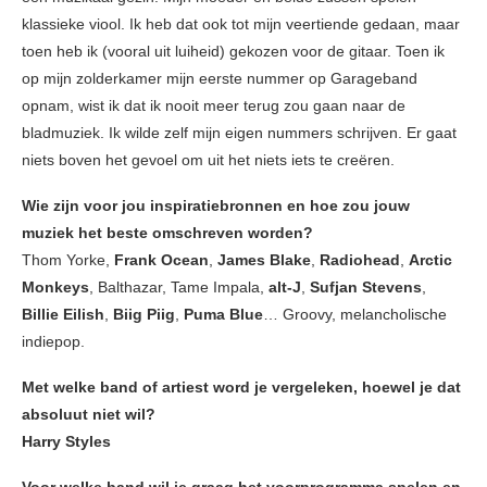
klassieke viool. Ik heb dat ook tot mijn veertiende gedaan, maar
toen heb ik (vooral uit luiheid) gekozen voor de gitaar. Toen ik
op mijn zolderkamer mijn eerste nummer op Garageband
opnam, wist ik dat ik nooit meer terug zou gaan naar de
bladmuziek. Ik wilde zelf mijn eigen nummers schrijven. Er gaat
niets boven het gevoel om uit het niets iets te creëren.
Wie zijn voor jou inspiratiebronnen en hoe zou jouw
muziek het beste omschreven worden?
Thom Yorke,
Frank Ocean
,
James Blake
,
Radiohead
,
Arctic
Monkeys
, Balthazar, Tame Impala,
alt-J
,
Sufjan Stevens
,
Billie Eilish
,
Biig Piig
,
Puma Blue
… Groovy, melancholische
indiepop.
Met welke band of artiest word je vergeleken, hoewel je dat
absoluut niet wil?
Harry Styles