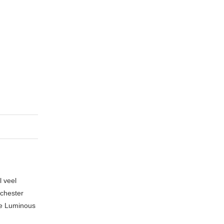
l veel
nchester
te Luminous