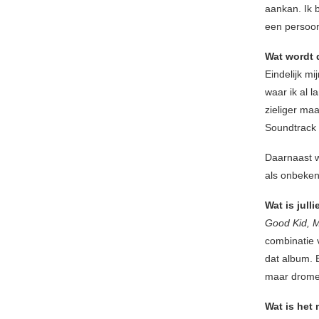
aankan. Ik 
een persoonl
Wat wordt 
Eindelijk mi
waar ik al 
zieliger maa
Soundtrack
Daarnaast w
als onbeken
Wat is jull
Good Kid, M
combinatie v
dat album. E
maar drome
Wat is het