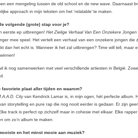
ben een mengeling tussen de old school en de new wave. Daarnaast bren
ijke approach in mijn teksten om het ‘relatable’ te maken.
de volgende (grote) stap voor je?
jn eerste ep uitbrengen!
Het Zielige Verhaal Van Een Onzekere Jongen
langer mee speel. Het vertelt een verhaal van een onzekere jongen die z
kt dan het echt is. Wanneer ik het zal uitbrengen? Time will tell, maar e
 winnen!
il ik nog samenwerken met veel verschillende artiesten in België. Zow
d.
ie favoriete plaat aller tijden en waarom?
.A.A.D. City
van Kendrick Lamar is, in mijn ogen, hét perfecte album. H
an storytelling en pure rap die nog nooit eerder is gedaan. Er zijn geen
lke track is perfect op zichzelf maar in cohesie met elkaar. Elke rapper
n om zo’n album te maken.
 mooiste en het minst mooie aan muziek?