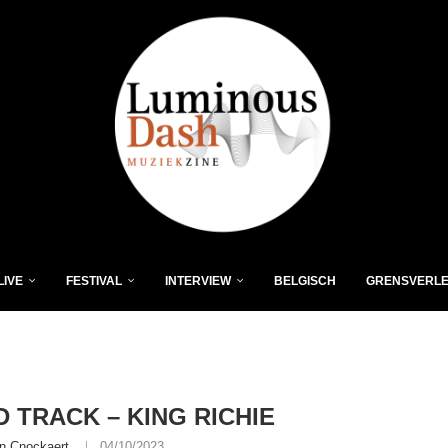
LIVE
FESTIVAL
INTERVIEW
BELGISCH
GRENSVERL
 TRACK – KING RICHIE
n Cnockaert
04/10/2023