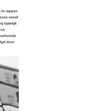
j te rappen
ucces vanaf
j tijdelijk
, na
 verhuisde
olgd door