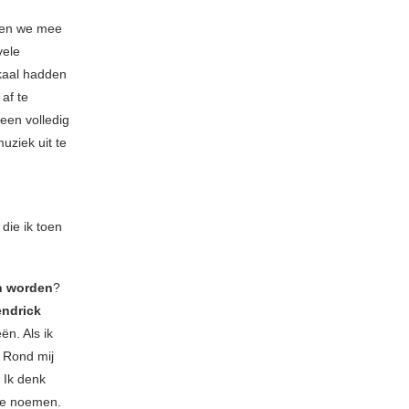
ten we mee
vele
okaal hadden
af te
een volledig
uziek uit te
die ik toen
en worden
?
ndrick
ën. Als ik
. Rond mij
. Ik denk
e noemen.