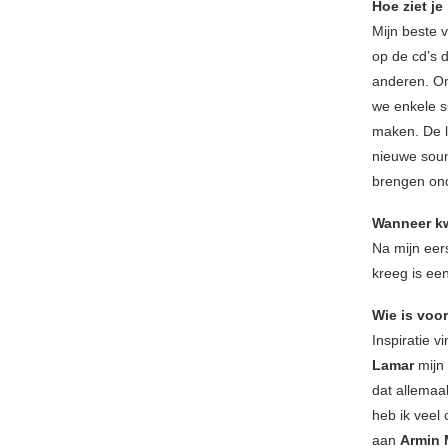
Hoe ziet je
Mijn beste 
op de cd’s 
anderen. Om
we enkele s
maken. De l
nieuwe sound
brengen ond
Wanneer kw
Na mijn eer
kreeg is een
Wie is voo
Inspiratie v
Lamar
mijn
dat allemaa
heb ik veel 
aan
Armin 