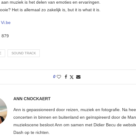
 aan muziek is het delen van emoties en ervaringen.
ie? Het is allemaal zo zakelijk is, but it is what it is.
–
Vi.be
:
879
E
SOUND TRACK
0
ANN CNOCKAERT
Ann is gepassioneerd door reizen, muziek en fotografie. Na hee
concerten in binnen en buitenland en geïnspireerd door de Ma
muziekscene besloot Ann om samen met Didier Becu de websi
Dash op te richten.