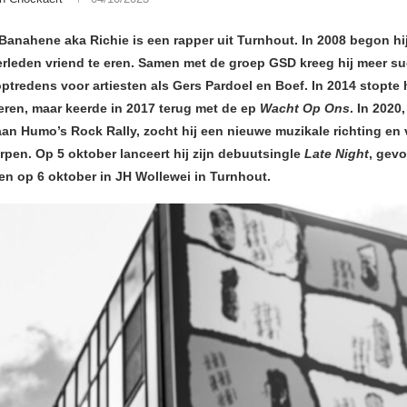
anahene aka Richie is een rapper uit Turnhout. In 2008 begon hi
rleden vriend te eren. Samen met de groep GSD kreeg hij meer s
ptredens voor artiesten als Gers Pardoel en Boef. In 2014 stopte hi
eren, maar keerde in 2017 terug met de ep
Wacht Op Ons
. In 2020
an Humo’s Rock Rally, zocht hij een nieuwe muzikale richting en
rpen. Op 5 oktober lanceert hij zijn debuutsingle
Late Night
, gev
en op 6 oktober in JH Wollewei in Turnhout.