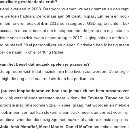
 muzikale geschiedenis eruit?
vriend overleed in 2008. Daarvoor kwamen we vaak samen en dan rap
die we toen hadden. Denk maar aan
50 Cent
,
Tupac,
Eminem
en nog 
 hem te eren besloot ik in 2012 een rapgroep, GSD, op te richten. L
uccessen maar ik besloot om te stoppen met de groep om mijn studies 
iefde voor muziek kwam echter terug in 2017. Ik ging solo en ontdekte 
 bij mezelf. Veel persoonlijker en dieper. Sindsdien ben ik bezig met m
er de naam ‘Richie’ of ‘King Richie’
am het besef dat muziek spelen je passie is?
ste optreden wist ik dat muziek mijn hele leven zou worden. De energie 
 high die nog altijd nastreef als ik op het podium sta.
r jou een inspiratiebron en hoe zou je muziek het best omschrev
ind ik bij verschillende artiesten maar ik denk dat
Eminem
,
Tupac
en
Ke
 grootste inspiratiebronnen zijn. Ik speel graag met woorden en melodie
l ook in een verhaal kan steken, is een track meer dan perfect voor mij
creatieve vrienden die bezig zijn met muziek of andere kunstdisciplines
Mola, Amir Motaffaf, Merel Moors, Daniel Marïen
om enkele namen t