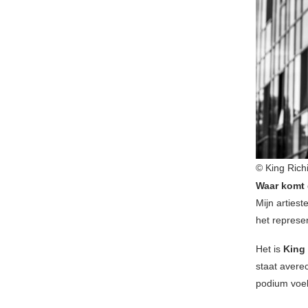
© King Rich
Waar komt 
Mijn artiest
het represen
Het is
King
staat averec
podium voel