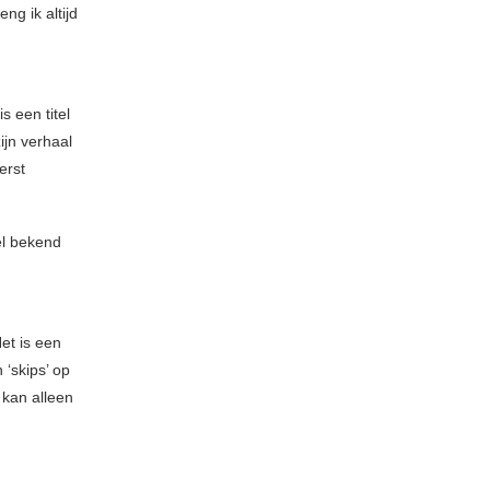
g ik altijd
is een titel
ijn verhaal
erst
el bekend
et is een
 ‘skips’ op
 kan alleen