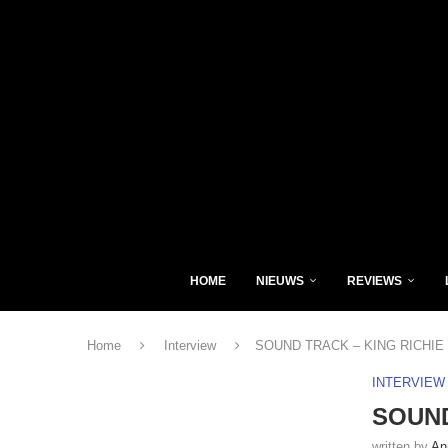
HOME
NIEUWS
REVIEWS
Home
Interview
SOUND TRACK – KING RICHIE
INTERVIEW
SOUND
written by
An