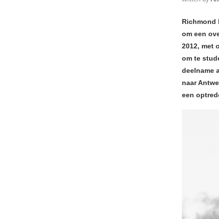
Richmond B
om een ove
2012, met o
om te stud
deelname a
naar Antwe
een optred