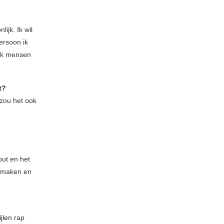
ijk. Ik wil
ersoon ik
ijk mensen
t?
 zou het ook
out en het
e maken en
jlen rap