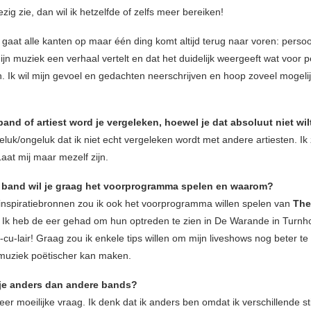
ezig zie, dan wil ik hetzelfde of zelfs meer bereiken!
gaat alle kanten op maar één ding komt altijd terug naar voren: persoonl
jn muziek een verhaal vertelt en dat het duidelijk weergeeft wat voor p
n. Ik wil mijn gevoel en gedachten neerschrijven en hoop zoveel mogel
and of artiest word je vergeleken, hoewel je dat absoluut niet wil
eluk/ongeluk dat ik niet echt vergeleken wordt met andere artiesten. Ik
 Laat mij maar mezelf zijn.
 band wil je graag het voorprogramma spelen en waarom?
 inspiratiebronnen zou ik ook het voorprogramma willen spelen van
The
.
Ik heb de eer gehad om hun optreden te zien in De Warande in Turnh
-cu-lair! Graag zou ik enkele tips willen om mijn liveshows nog beter t
 muziek poëtischer kan maken.
je anders dan andere bands?
eer moeilijke vraag. Ik denk dat ik anders ben omdat ik verschillende sti