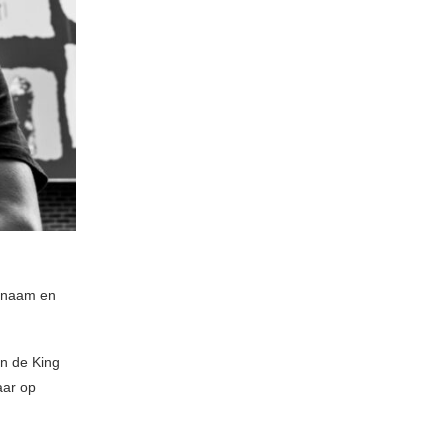
e naam en
en de King
aar op