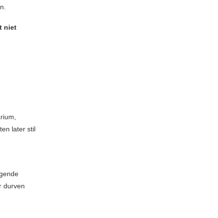
n.
t niet
arium,
 later stil
lgende
r durven