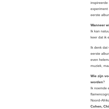
inspireerde
experiment 
eerste alb
Wanneer wis
Ik kan natuu
keer dat ik
Ik denk dat
eerste alb
even helema
muziek, maa
Wie zijn vo
worden
?
Ik noemde 
flamencogro
Noord-Afrik
Cohen, Chi