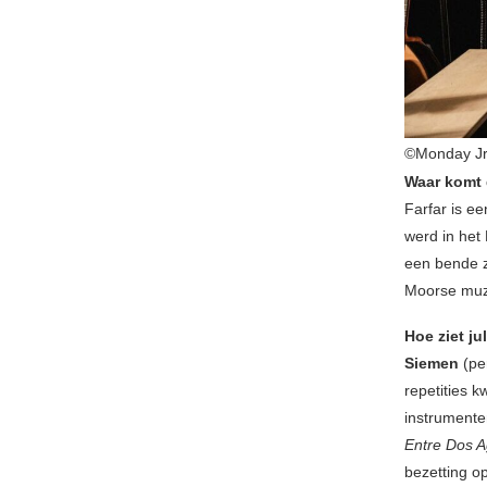
©Monday Jr
Waar komt 
Farfar is ee
werd in het
een bende z
Moorse muzi
Hoe ziet ju
Siemen
(pe
repetities k
instrumente
Entre Dos 
bezetting o