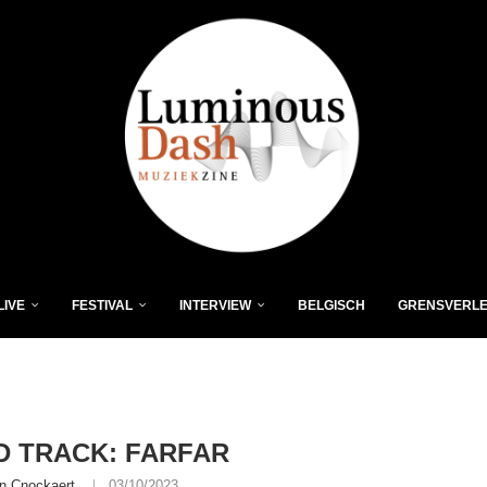
LIVE
FESTIVAL
INTERVIEW
BELGISCH
GRENSVERL
 TRACK: FARFAR
n Cnockaert
03/10/2023