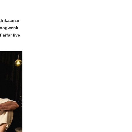
frikaanse
 oogwenk
arfar live