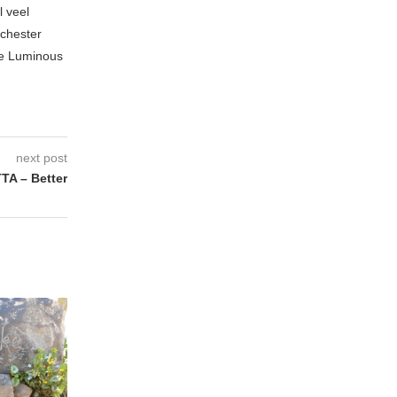
l veel
nchester
te Luminous
next post
TA – Better