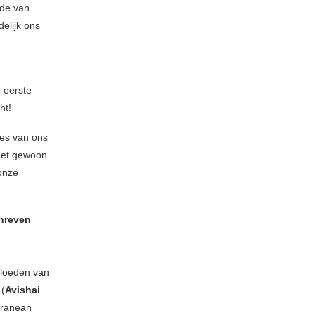
ode van
elijk ons
e eerste
ht!
es van ons
het gewoon
 onze
chreven
vloeden van
 (
Avishai
rranean