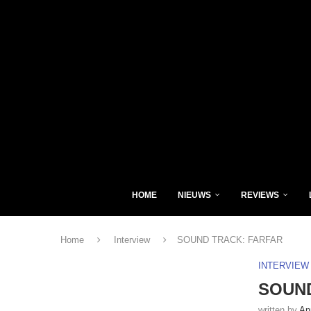
HOME
NIEUWS
REVIEWS
Home
Interview
SOUND TRACK: FARFAR
INTERVIEW
SOUND
written by
An