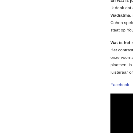
En wat is j
Ik denk dat 
Wadiatma
,
Cohen spele
staat op Yo
Wat is het
Het contras
onze voorna
plaatsen: i
luisteraar o
Facebook