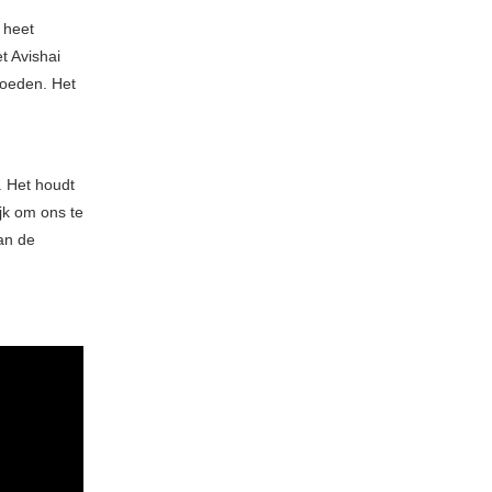
 heet
t Avishai
loeden. Het
. Het houdt
jk om ons te
aan de