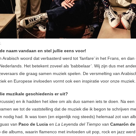
.
de naam vandaan en stel jullie eens voor!
n Arabisch woord dat verbasterd werd tot ‘fanfare’ in het Frans, en dan
 Nederlands. Het betekent zoveel als ‘babbelaar’. Wij zijn dus met and
everaars die graag samen muziek spelen. De versmelting van Arabisc
ek en Europese invloeden vormt ook een inspiratie voor onze muziek.
llie muzikale geschiedenis er uit?
rcussie) en ik hadden het idee om als duo samen iets te doen. Na een
wamen we tot de vaststelling dat de muziek die ik begon te schrijven m
n nodig had. Ik was toen (en eigenlijk nog steeds) helemaal zot van al
Aguas
van
Paco de Lucia
en
La Leyenda del Tiempo
van
Camarón de l
p die albums, waarin flamenco met invloeden uit pop, rock en jazz wer