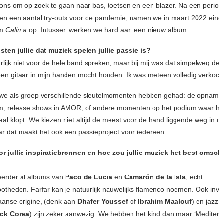
 ons om op zoek te gaan naar bas, toetsen en een blazer. Na een peri
en een aantal try-outs voor de pandemie, namen we in maart 2022 eind
um
Calima
op. Intussen werken we hard aan een nieuw album.
ten jullie dat muziek spelen jullie passie is?
rlijk niet voor de hele band spreken, maar bij mij was dat simpelweg d
 een gitaar in mijn handen mocht houden. Ik was meteen volledig verkoc
 we als groep verschillende sleutelmomenten hebben gehad: de opnam
um, release shows in AMOR, of andere momenten op het podium waar 
al klopt. We kiezen niet altijd de meest voor de hand liggende weg in
r dat maakt het ook een passieproject voor iedereen.
or jullie inspiratiebronnen en hoe zou jullie muziek het best oms
eerder al albums van
Paco de Lucia
en
Camarón de la Isla
, echt
otheden. Farfar kan je natuurlijk nauwelijks flamenco noemen. Ook in
aanse origine, (denk aan
Dhafer Youssef
of
Ibrahim Maalouf
) en jazz
ck Corea
) zijn zeker aanwezig. We hebben het kind dan maar ‘Medite