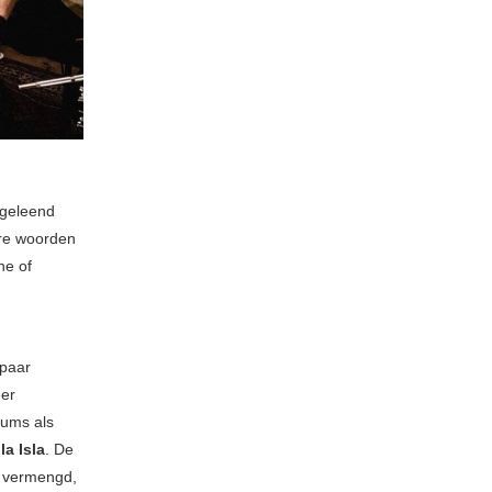
 geleend
ere woorden
he of
 paar
eer
bums als
a Isla
. De
d vermengd,