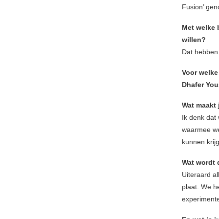
Fusion’ gen
Met welke b
willen?
Dat hebben 
Voor welke
Dhafer You
Wat maakt 
Ik denk dat
waarmee we 
kunnen krij
Wat wordt 
Uiteraard a
plaat. We h
experiment