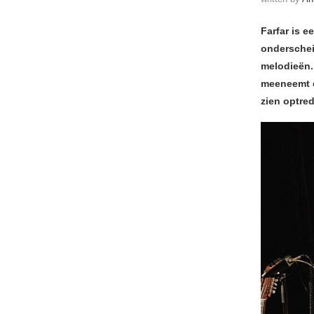
Farfar is 
onderschei
melodieën.
meeneemt o
zien optre