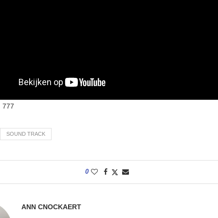
:
777
SOUND TRACK
0
ANN CNOCKAERT