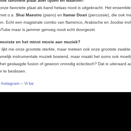
ullie favoriete plaat aller tijden en waarom?
onze favoriete plaat als band helaas nooit is uitgebracht. Het ensemble
 met o.a.
Shai Maestro
(piano) en
Itamar Doari
(percussie), die ook me
n. Echt een magistrale combo van flamenco, Arabische en Joodse inv
uTube maar is jammer genoeg nooit echt doorgezet.
 mooiste en het minst mooie aan muziek?
t lijkt me onze grootste sterkte, maar meteen ook onze grootste zwakte
melijk instrumentale muziek boeiend, maar maakt het soms ook moeili
s het geslaagde fusion of gewoon onnodig eclectisch? Dat is uiteraard 
m te beslissen.
–
Instagram
–
Vi.be