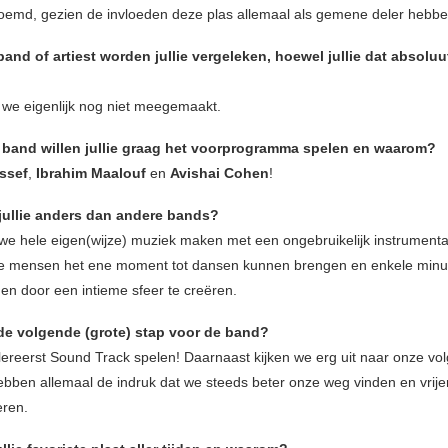
oemd, gezien de invloeden deze plas allemaal als gemene deler hebbe
and of artiest worden jullie vergeleken, hoewel jullie dat absoluu
we eigenlijk nog niet meegemaakt.
 band willen jullie graag het voorprogramma spelen en waarom?
ssef
,
Ibrahim Maalouf
en
Avishai Cohen
!
jullie anders dan andere bands?
 we hele eigen(wijze) muziek maken met een ongebruikelijk instrument
mensen het ene moment tot dansen kunnen brengen en enkele minuten
gen door een intieme sfeer te creëren.
de volgende (grote) stap voor de band?
llereerst Sound Track spelen! Daarnaast kijken we erg uit naar onze vo
ebben allemaal de indruk dat we steeds beter onze weg vinden en vrije
eren.