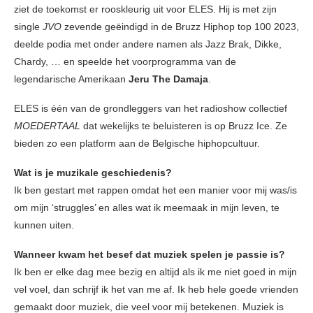
ziet de toekomst er rooskleurig uit voor ELES. Hij is met zijn
single
JVO
zevende geëindigd in de Bruzz Hiphop top 100 2023,
deelde podia met onder andere namen als Jazz Brak, Dikke,
Chardy, … en speelde het voorprogramma van de
legendarische Amerikaan
Jeru The Damaja
.
ELES is één van de grondleggers van het radioshow collectief
MOEDERTAAL
dat wekelijks te beluisteren is op Bruzz Ice. Ze
bieden zo een platform aan de Belgische hiphopcultuur.
Wat is je muzikale geschiedenis?
Ik ben gestart met rappen omdat het een manier voor mij was/is
om mijn ‘struggles’ en alles wat ik meemaak in mijn leven, te
kunnen uiten.
Wanneer kwam het besef dat muziek spelen je passie is?
Ik ben er elke dag mee bezig en altijd als ik me niet goed in mijn
vel voel, dan schrijf ik het van me af. Ik heb hele goede vrienden
gemaakt door muziek, die veel voor mij betekenen. Muziek is