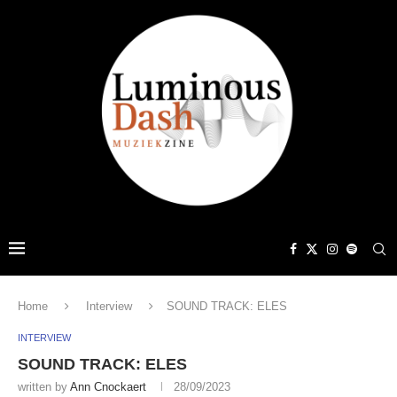
Home
Interview
SOUND TRACK: ELES
INTERVIEW
SOUND TRACK: ELES
written by
Ann Cnockaert
28/09/2023