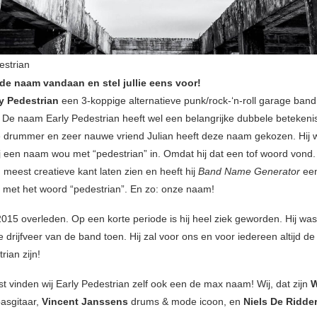
estrian
de naam vandaan en stel jullie eens voor!
y Pedestrian
een 3-koppige alternatieve punk/rock-‘n-roll garage band 
 De naam Early Pedestrian heeft wel een belangrijke dubbele betekeni
 drummer en zeer nauwe vriend Julian heeft deze naam gekozen. Hij 
ij een naam wou met “pedestrian” in. Omdat hij dat een tof woord vond. 
n meest creatieve kant laten zien en heeft hij
Band Name Generator
ee
n met het woord “pedestrian”. En zo: onze naam!
 2015 overleden. Op een korte periode is hij heel ziek geworden. Hij wa
 drijfveer van de band toen. Hij zal voor ons en voor iedereen altijd d
rian zijn!
t vinden wij Early Pedestrian zelf ook een de max naam! Wij, dat zijn
W
asgitaar,
Vincent Janssens
drums & mode icoon, en
Niels De Ridde