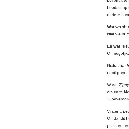
bovenuit te
boodschap e
andere band
Wat wordt 
Nieuwe numm
En wat is j
Onmogelijke
Niels:
Fun 
nooit geno
Ward:
Ziggy
album te kie
“Godverdom
Vincent:
Led
Omdat dit h
plukken, en 