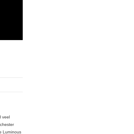
l veel
nchester
te Luminous