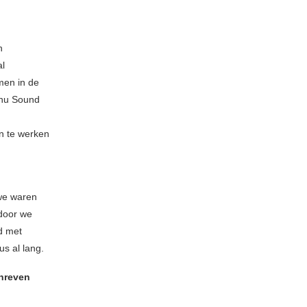
n
al
men in de
n nu Sound
n te werken
(we waren
rdoor we
d met
us al lang.
chreven