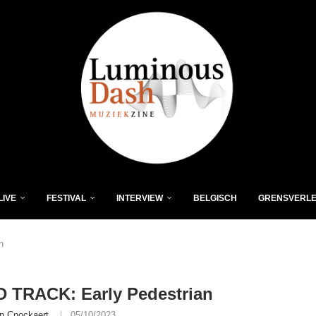
LIVE
FESTIVAL
INTERVIEW
BELGISCH
GRENSVERL
n
 TRACK: Early Pedestrian
n Cnockaert
05/10/2023