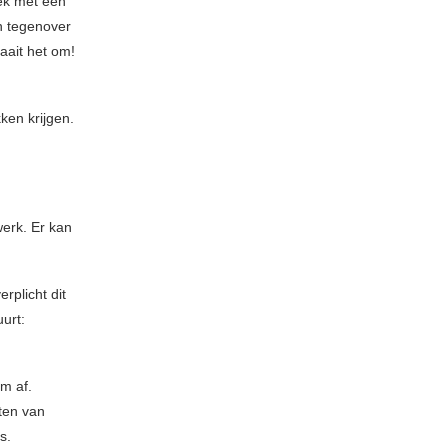
iek met een
n tegenover
aait het om!
ken krijgen.
erk. Er kan
erplicht dit
uurt:
um af.
hten van
s.