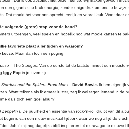
 steken. Dat is ook absoluut niet onze intentie. Wij maken gewoon muz
n een gigantische brok energie, zonder enige druk om ons te bewijze
s. Dat maakt het voor ons oprecht, eerlijk en vooral leuk. Want daar dr
de volgende (grote) stap voor de band?
ers uitbrengen, veel spelen en hopelijk nog wat mooie kansen te pak
ullie favoriete plaat aller tijden en waarom?
 keuze. Maar dan toch een poging.
house
– The Stooges. Van de eerste tot de laatste minuut een meesterw
eg
Iggy Pop
in je leven zijn.
 Stardust and the Spiders From Mar
s –
David Bowie.
Ik ben eigenlijk v
zen. Want telkens als ik ernaar luister, zeg ik wel tegen iemand in de b
me da’s toch een goei album”
 Zeppelin I
. De puurheid en essentie van rock-‘n-roll druipt van dit alb
et begin is van een nieuw muzikaal tijdperk waar we nog altijd de vruc
“den John” mij nog dagelijks blijft inspireren tot extravagante nieuwe fill