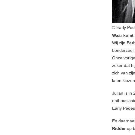
© Early Ped
Waar komt 
Wij zijn
Earl
Londerzeel.
Onze vorige
zeker dat h
zich van zij
laten kieze
Julian is in
enthousiaste
Early Pedest
En daarnaas
Ridder
op b