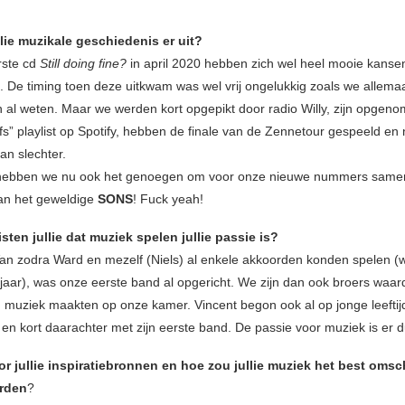
llie muzikale geschiedenis er uit?
rste cd
Still doing fine?
in april 2020 hebben zich wel heel mooie kanse
 De timing toen deze uitkwam was wel vrij ongelukkig zoals we allema
 al weten. Maar we werden kort opgepikt door radio Willy, zijn opgeno
ffs” playlist op Spotify, hebben de finale van de Zennetour gespeeld e
an slechter.
hebben we nu ook het genoegen om voor onze nieuwe nummers same
n het geweldige
SONS
! Fuck yeah!
ten jullie dat muziek spelen jullie passie is?
 Van zodra Ward en mezelf (Niels) al enkele akkoorden konden spelen 
 jaar), was onze eerste band al opgericht. We zijn dan ook broers waa
muziek maakten op onze kamer. Vincent begon ook al op jonge leeftij
en kort daarachter met zijn eerste band. De passie voor muziek is er d
or jullie inspiratiebronnen en hoe zou jullie muziek het best oms
rden
?