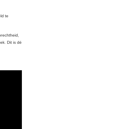
ld te
prechtheid,
k. Dit is dé