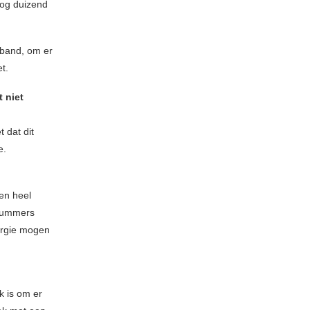
nog duizend
 band, om er
t.
t niet
t dat dit
e.
een heel
 nummers
nergie mogen
k is om er