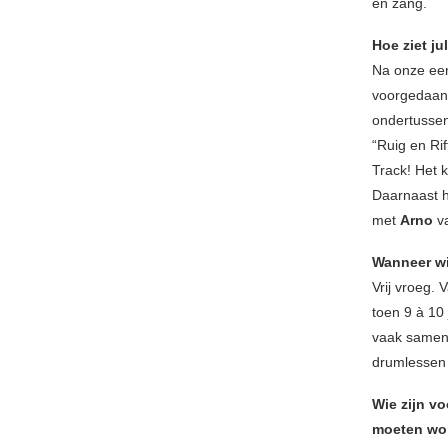
en zang.
Hoe ziet ju
Na onze ee
voorgedaan.
ondertussen
“Ruig en Ri
Track! Het k
Daarnaast 
met
Arno
va
Wanneer wis
Vrij vroeg.
toen 9 à 10
vaak samen 
drumlessen 
Wie zijn vo
moeten wo