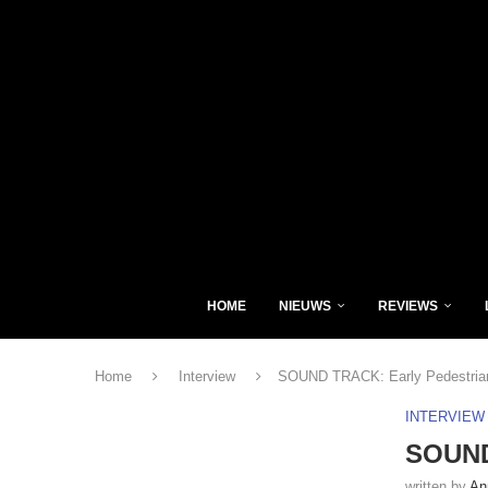
HOME
NIEUWS
REVIEWS
Home
Interview
SOUND TRACK: Early Pedestria
INTERVIEW
SOUND
written by
An