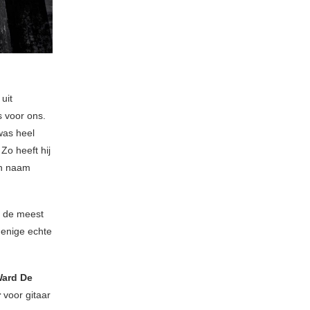
uit
s voor ons.
was heel
Zo heeft hij
n naam
s de meest
e enige echte
ard De
r
voor gitaar