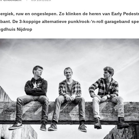
nergiek, ruw en ongeslepen. Zo klinken de heren van Early Pedestr
bant. De 3-koppige alternatieve punk/rock-‘n-roll garageband spe
eugdhuis Nijdrop