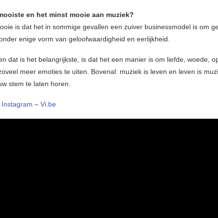
 mooiste en het minst mooie aan muziek?
ooie is dat het in sommige gevallen een zuiver businessmodel is om ge
onder enige vorm van geloofwaardigheid en eerlijkheid.
n dat is het belangrijkste, is dat het een manier is om liefde, woede, o
oveel meer emoties te uiten. Bovenal: muziek is leven en leven is muzie
w stem te laten horen.
–
Instagram
–
Vi.be