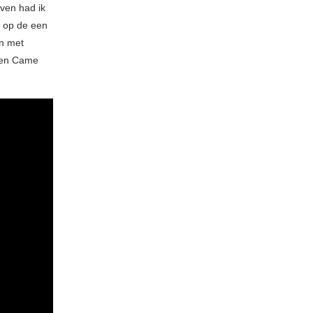
jven had ik
r op de een
en met
hen Came