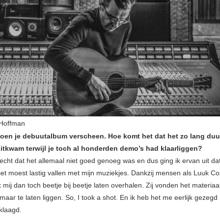
 Hoffman
toen je debuutalbum verscheen. Hoe komt het dat het zo lang duu
uitkwam terwijl je toch al honderden demo’s had klaarliggen?
echt dat het allemaal niet goed genoeg was en dus ging ik ervan uit dat
et moest lastig vallen met mijn muziekjes. Dankzij mensen als Luuk C
mij dan toch beetje bij beetje laten overhalen. Zij vonden het materiaal
aar te laten liggen. So, I took a shot. En ik heb het me eerlijk gezeg
klaagd.