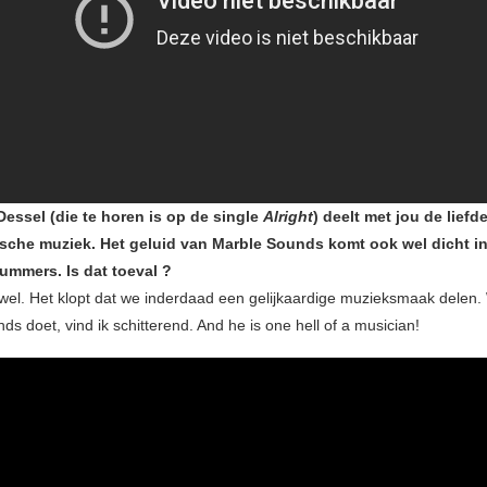
Dessel (die te horen is op de single
Alright
) deelt met jou de liefd
sche muziek. Het geluid van Marble Sounds komt ook wel dicht in
ummers. Is dat toeval ?
 wel. Het klopt dat we inderdaad een gelijkaardige muzieksmaak delen. 
s doet, vind ik schitterend. And he is one hell of a musician!