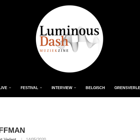
LIVE
FESTIVAL
INTERVIEW
BELGISCH
GRENSVERL
OFFMAN
rt Verlent
14/05/2020