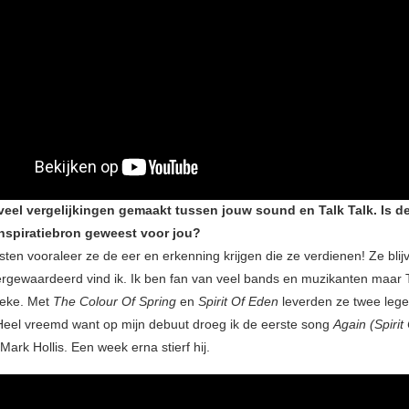
veel vergelijkingen gemaakt tussen jouw sound en Talk Talk. Is d
inspiratiebron geweest voor jou?
usten vooraleer ze de eer en erkenning krijgen die ze verdienen! Ze bli
rgewaardeerd vind ik. Ik ben fan van veel bands en muzikanten maar Ta
leke. Met
The Colour Of Spring
en
Spirit Of Eden
leverden ze twee leg
Heel vreemd want op mijn debuut droeg ik de eerste song
Again (Spirit
ark Hollis. Een week erna stierf hij.