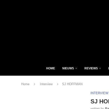
HOME
NIEUWS
REVIEWS
Home
Interview
SJ HOFFMAN
INTERVIEW
SJ H
written by
Ba