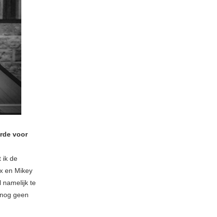
rde voor
 ik de
ox en Mikey
 namelijk te
d nog geen