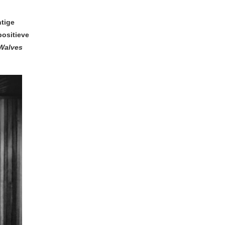
htige
positieve
Walves