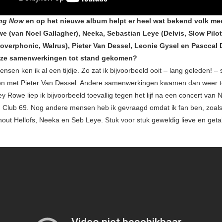
ng Now
en op het nieuwe album helpt er heel wat bekend volk me
e (van Noel Gallagher), Neeka, Sebastian Leye (Delvis, Slow Pilot
ooverphonic, Walrus), Pieter Van Dessel, Leonie Gysel en Pasccal
eze samenwerkingen tot stand gekomen?
sen ken ik al een tijdje. Zo zat ik bijvoorbeeld ooit – lang geleden! 
en met Pieter Van Dessel. Andere samenwerkingen kwamen dan weer toe
y Rowe liep ik bijvoorbeeld toevallig tegen het lijf na een concert van 
n Club 69. Nog andere mensen heb ik gevraagd omdat ik fan ben, zoal
out Hellofs, Neeka en Seb Leye. Stuk voor stuk geweldig lieve en get