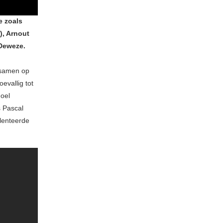
e zoals
), Arnout
 Deweze.
– samen op
vallig tot
Noel
s Pascal
alenteerde