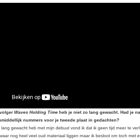
volger
Waves Holding Time
heb je niet zo lang gewacht. Had je na
nmiddellijk nummers voor je tweede plaat in gedachten?
 lang gewacht heb met mijn debuut vond ik dat ik geen tijd meer te ver
swaar nog heel veel oud materiaal liggen maar ik besloot om toch met 