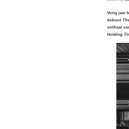
Vorig jaar
debuut
Th
onthaal van
Holding Ti