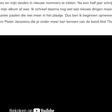
nen en mijn tanden in nieuwe nummers te zetten. Na een half jaar schri
t mijn album af was. Ik schreef daarna nog wel wat nieuwe dingen maa
anier pasten die niet meer in het plaatje. Dus ben ik beginnen opnem
am Pieter Janssens die je onder meer kan kennen van de band And T