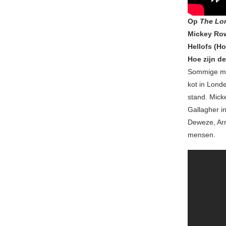
Op
The Lo
Mickey Row
Hellofs (H
Hoe zijn d
Sommige men
kot in Lond
stand. Micke
Gallagher i
Deweze, Arn
mensen.