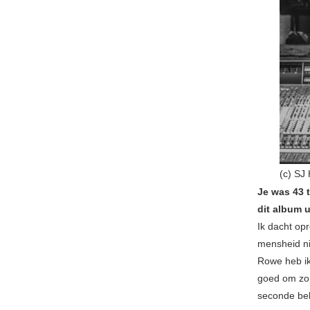
(c) SJ
Je was 43 
dit album 
Ik dacht opr
mensheid ni
Rowe heb ik 
goed om zom
seconde be