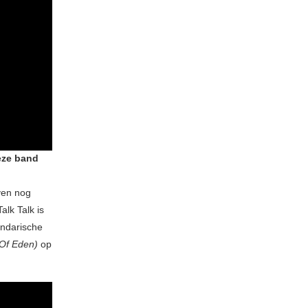
eze band
jven nog
lk Talk is
endarische
 Of Eden)
op