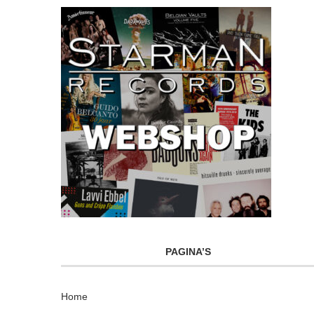
PAGINA’S
Home