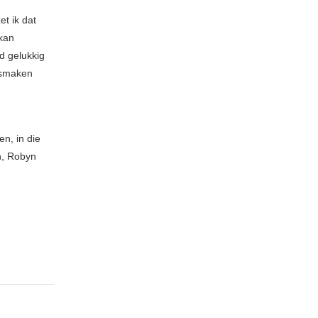
et ik dat
 kan
d gelukkig
 smaken
n, in die
n, Robyn