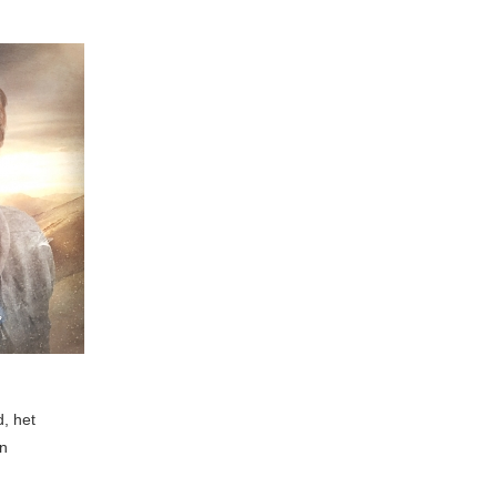
, het
en