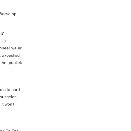
Florrie
op
om?
zijn.
anneer we er
, akoestisch
n het publiek
ets te hard
st spelen
it won’t