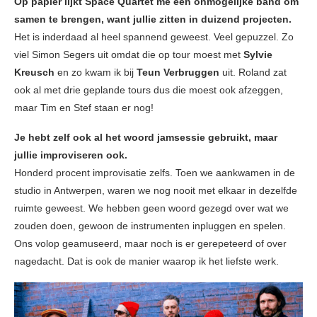
Op papier lijkt Space Quartet me een onmogelijke band om
samen te brengen, want jullie zitten in duizend projecten.
Het is inderdaad al heel spannend geweest. Veel gepuzzel. Zo
viel Simon Segers uit omdat die op tour moest met
Sylvie
Kreusch
en zo kwam ik bij
Teun Verbruggen
uit. Roland zat
ook al met drie geplande tours dus die moest ook afzeggen,
maar Tim en Stef staan er nog!
Je hebt zelf ook al het woord jamsessie gebruikt, maar
jullie improviseren ook.
Honderd procent improvisatie zelfs. Toen we aankwamen in de
studio in Antwerpen, waren we nog nooit met elkaar in dezelfde
ruimte geweest. We hebben geen woord gezegd over wat we
zouden doen, gewoon de instrumenten inpluggen en spelen.
Ons volop geamuseerd, maar noch is er gerepeteerd of over
nagedacht. Dat is ook de manier waarop ik het liefste werk.