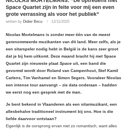
NICOLAS MORTELMANS: “De optredens met
Space Quartet zijn in feite voor mij een even
grote verrassing als voor het publiek”
written by
Didier Becu
12/11/2025
Nicolas Mortelmans is zonder meer één van de meest
gerenommeerde muzikanten van dit land. Meer zelfs, als je
een sitarspeler nodig hebt in België is de kans zeer groot
dat je bij hem uitkomt. Deze maand bracht hij met Space
Quartet zijn nieuwste plaat
Space
uit, een band die
gevormd wordt door Roland van Campenhout, Stef Kamil
Carlens, Tim Vanhamel en Simon Segers. Vooraleer Nicolas
een intense tour aanvangt – zie data onderaan – hadden
we eerst nog een gesprek met de man.
Je bent bekend in Vlaanderen als een sitarmuzikant, een
allesbehalve traditioneel instrument bij ons. Hoe is die
liefde daarvoor ontstaan?
Eigenlijk is de oorsprong ervan niet zo romantisch, want alles