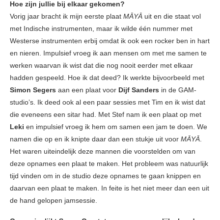
Hoe zijn jullie bij elkaar gekomen?
Vorig jaar bracht ik mijn eerste plaat
MĀYĀ
uit en die staat vol
met Indische instrumenten, maar ik wilde één nummer met
Westerse instrumenten erbij omdat ik ook een rocker ben in hart
en nieren. Impulsief vroeg ik aan mensen om met me samen te
werken waarvan ik wist dat die nog nooit eerder met elkaar
hadden gespeeld. Hoe ik dat deed? Ik werkte bijvoorbeeld met
Simon Segers
aan een plaat voor
Dijf Sanders
in de GAM-
studio’s. Ik deed ook al een paar sessies met Tim en ik wist dat
die eveneens een sitar had. Met Stef nam ik een plaat op met
Leki
en impulsief vroeg ik hem om samen een jam te doen. We
namen die op en ik knipte daar dan een stukje uit voor
MĀYĀ
.
Het waren uiteindelijk deze mannen die voorstelden om van
deze opnames een plaat te maken. Het probleem was natuurlijk
tijd vinden om in de studio deze opnames te gaan knippen en
daarvan een plaat te maken. In feite is het niet meer dan een uit
de hand gelopen jamsessie.