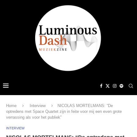
Home
Interview
NICOLAS MORTELMANS: “De
optredens met Space Quartet zijn in feite voor mij een even grote
verrassing als voor het publiek”
INTERVIEW