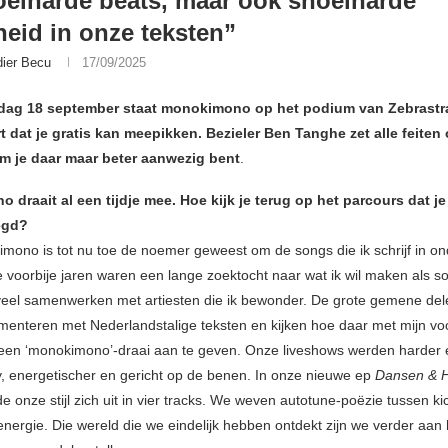
oeiharde beats, maar ook snoeiharde
kheid in onze teksten”
dier Becu
17/09/2025
ag 18 september staat monokimono op het podium van Zebrastra
 dat je gratis kan meepikken. Bezieler Ben Tanghe zet alle feiten
om je daar maar beter aanwezig bent
.
draait al een tijdje mee. Hoe kijk je terug op het parcours dat je
egd?
mono is tot nu toe de noemer geweest om de songs die ik schrijf in on
 voorbije jaren waren een lange zoektocht naar wat ik wil maken als so
 veel samenwerken met artiesten die ik bewonder. De grote gemene del
rimenteren met Nederlandstalige teksten en kijken hoe daar met mijn voo
 een ‘monokimono’-draai aan te geven. Onze liveshows werden harder 
, energetischer en gericht op de benen. In onze nieuwe ep
Dansen & H
rde onze stijl zich uit in vier tracks. We weven autotune-poëzie tussen ki
energie. Die wereld die we eindelijk hebben ontdekt zijn we verder aan 