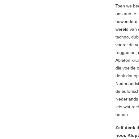
Toen we beg
ons aan te 
bewonderd o
wereld van 
techno, dub
vooral de v
reggaeton, 
Ableton krui
die voelde o
denk dat op
Nederlandst
de euforisch
Nederlands z
iets wat re
benen.
Zelf denk 
hoor. Klopt