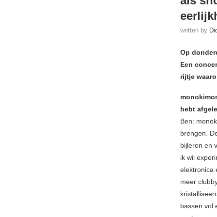
als sn
eerlij
written by
Di
Op donderd
Een concert
rijtje waar
monokimono 
hebt afgel
Ben: monoki
brengen. De
bijleren en
ik wil expe
elektronica
meer clubby
kristallisee
bassen vol 