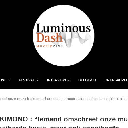
LIVE
FESTIVAL
INTERVIEW
BELGISCH
GRENSVERL
 onze muziek als snoeiharde beats, maar ook snoeiharde eerlijkheid in on
IMONO : “Iemand omschreef onze mu