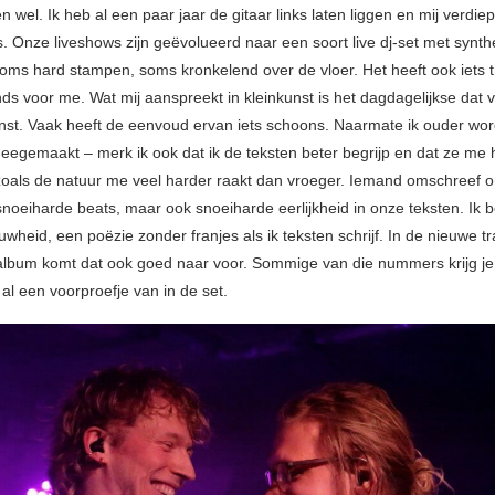
n wel. Ik heb al een paar jaar de gitaar links laten liggen en mij verdiep
s. Onze liveshows zijn geëvolueerd naar een soort live dj-set met synth
oms hard stampen, soms kronkelend over de vloer. Het heeft ook iets t
nds voor me. Wat mij aanspreekt in kleinkunst is het dagdagelijkse dat
unst. Vaak heeft de eenvoud ervan iets schoons. Naarmate ik ouder wor
egemaakt – merk ik ook dat ik de teksten beter begrijp en dat ze me 
zoals de natuur me veel harder raakt dan vroeger. Iemand omschreef 
snoeiharde beats, maar ook snoeiharde eerlijkheid in onze teksten. Ik 
wheid, een poëzie zonder franjes als ik teksten schrijf. In de nieuwe t
lbum komt dat ook goed naar voor. Sommige van die nummers krijg je
al een voorproefje van in de set.