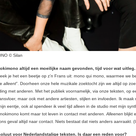
O © Silan
okimono altijd een moeilijke naam gevonden, tijd voor wat uitleg.
preek je het een beetje op z’n Frans uit: mono qui mono, waarmee we 
ie
alleent
”. Doorheen onze hele muzikale zoektocht zijn we altijd op zo
ding met anderen. Met het publiek voornamelijk, via onze teksten, op e
ansvloer, maar ook met andere artiesten, stijlen en invloeden. Ik maak 
jn eentje, ook al spendeer ik veel tijd alleen in de studio met mijn syn
nokimono komt maar tot leven in contact met anderen.
Alleenen
blijkt
ons geval altijd naar contact. Niets bestaat dat niets anders aanraakt. (
soluut voor Nederlandstalige teksten. Is daar een reden voor?