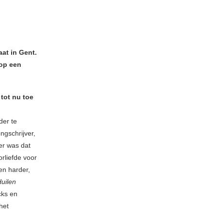
at in Gent.
 op een
 tot nu toe
der te
ngschrijver,
er was dat
rliefde voor
en harder,
uilen
cks en
het