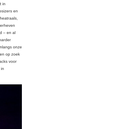
t in
esizers en
heatraals,
 verheven
d – en al
harder
onlangs onze
ben op zoek
racks voor
 in