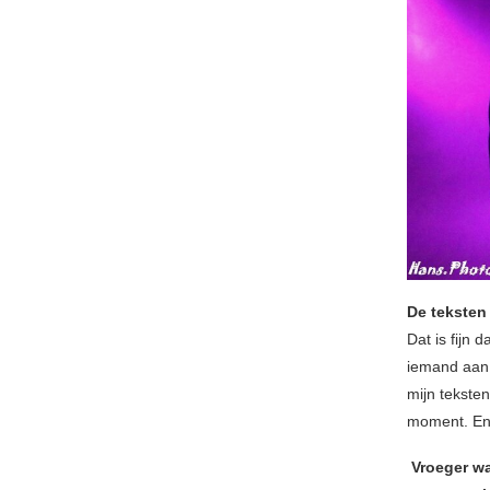
De teksten 
Dat is fijn 
iemand aan h
mijn teksten
moment. En d
Vroeger wa