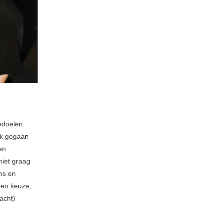
bedoelen
ek gegaan
en
niet graag
ths en
 een keuze,
lacht)