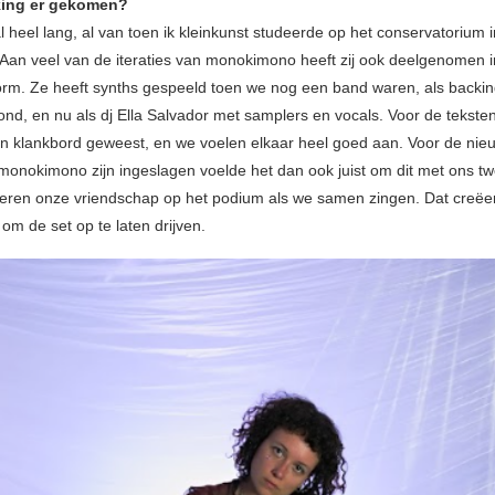
ing er gekomen?
al heel lang, al van toen ik kleinkunst studeerde op het conservatorium i
Aan veel van de iteraties van monokimono heeft zij ook deelgenomen 
rm. Ze heeft synths gespeeld toen we nog een band waren, als backi
ond, en nu als dj Ella Salvador met samplers en vocals. Voor de teksten
 een klankbord geweest, en we voelen elkaar heel goed aan. Voor de nieu
monokimono zijn ingeslagen voelde het dan ook juist om dit met ons t
eren onze vriendschap op het podium als we samen zingen. Dat creëer
om de set op te laten drijven.