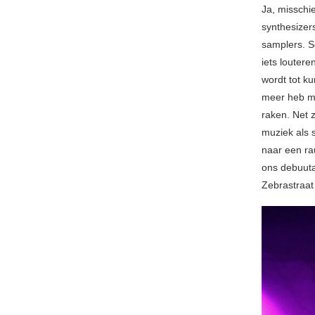
Ja, misschie
synthesizer
samplers. S
iets loutere
wordt tot k
meer heb me
raken. Net 
muziek als 
naar een rau
ons debuuta
Zebrastraat 