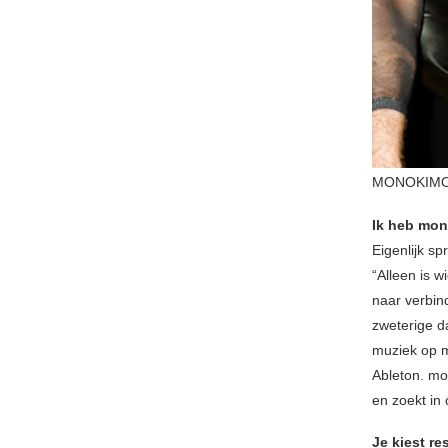
MONOKIMON
Ik heb mon
Eigenlijk s
“Alleen is w
naar verbin
zweterige d
muziek op mi
Ableton. mo
en zoekt in 
Je kiest re