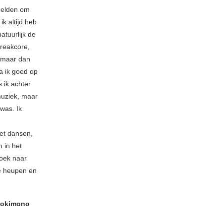
beelden om
k altijd heb
tuurlijk de
breakcore,
, maar dan
a ik goed op
 ik achter
 muziek, maar
was. Ik
het dansen,
n in het
zoek naar
de heupen en
onokimono