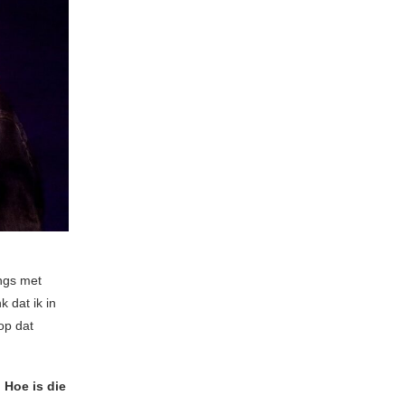
angs met
 dat ik in
op dat
 Hoe is die