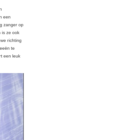
n
in een
ng zanger op
 is ze ook
we richting
weeën te
t een leuk