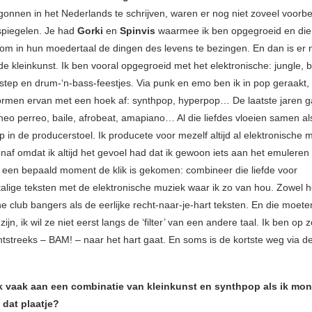
onnen in het Nederlands te schrijven, waren er nog niet zoveel voor
spiegelen. Je had
Gorki
en
Spinvis
waarmee ik ben opgegroeid en die i
m in hun moedertaal de dingen des levens te bezingen. En dan is er na
de kleinkunst. Ik ben vooral opgegroeid met het elektronische: jungle, 
step en drum-‘n-bass-feestjes. Via punk en emo ben ik in pop geraakt
ormen ervan met een hoek af: synthpop, hyperpop… De laatste jaren g
neo perreo, baile, afrobeat, amapiano… Al die liefdes vloeien samen als
p in de producerstoel. Ik producete voor mezelf altijd al elektronische
naf omdat ik altijd het gevoel had dat ik gewoon iets aan het emuleren 
 een bepaald moment de klik is gekomen: combineer die liefde voor
alige teksten met de elektronische muziek waar ik zo van hou. Zowel 
e club bangers als de eerlijke recht-naar-je-hart teksten. En die moete
ijn, ik wil ze niet eerst langs de ‘filter’ van een andere taal. Ik ben op 
chtstreeks – BAM! – naar het hart gaat. En soms is de kortste weg via 
ik vaak aan een combinatie van kleinkunst en synthpop als ik m
 dat plaatje?