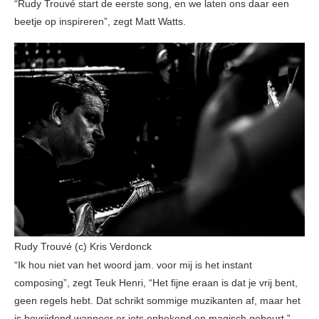
“Rudy Trouvé start de eerste song, en we laten ons daar een
beetje op inspireren”, zegt Matt Watts.
Rudy Trouvé (c) Kris Verdonck
“Ik hou niet van het woord jam. voor mij is het instant
composing”, zegt Teuk Henri, “Het fijne eraan is dat je vrij bent,
geen regels hebt. Dat schrikt sommige muzikanten af, maar het
is bevrijdend wanneer er iets onbekend en magisch gebeurt.”