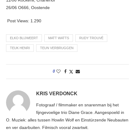
11/06 Rockerill, Charlerloi
26/06 O666, Oostende
Post Views:
1.290
ELKO BLIJWEERT
MATT WATTS
RUDY TROUVÉ
TEUK HENRI
TEUN VERBRUGGEN
0
KRIS VERDONCK
Fotograaf / filmmaker en snarenman bij het
fijngevoelige trio Diane Grace. Aangespoeld in
O. Muziek: alles tussen Howlin Wolf en Einstürzende Neubauten
en ver daarbuiten. Filmisch vooral zwartwit.