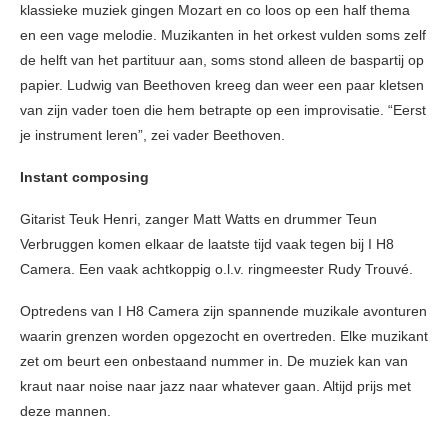
klassieke muziek gingen Mozart en co loos op een half thema
en een vage melodie. Muzikanten in het orkest vulden soms zelf
de helft van het partituur aan, soms stond alleen de baspartij op
papier. Ludwig van Beethoven kreeg dan weer een paar kletsen
van zijn vader toen die hem betrapte op een improvisatie. “Eerst
je instrument leren”, zei vader Beethoven.
Instant composing
Gitarist Teuk Henri, zanger Matt Watts en drummer Teun
Verbruggen komen elkaar de laatste tijd vaak tegen bij I H8
Camera. Een vaak achtkoppig o.l.v. ringmeester Rudy Trouvé.
Optredens van I H8 Camera zijn spannende muzikale avonturen
waarin grenzen worden opgezocht en overtreden. Elke muzikant
zet om beurt een onbestaand nummer in. De muziek kan van
kraut naar noise naar jazz naar whatever gaan. Altijd prijs met
deze mannen.