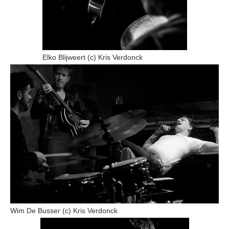
Elko Blijweert (c) Kris Verdonck
Wim De Busser (c) Kris Verdonck