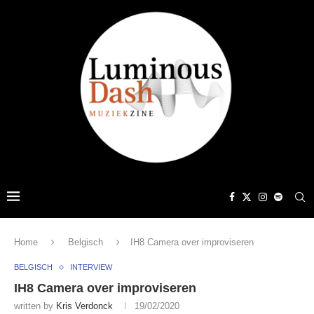
Home
Belgisch
IH8 Camera over improviseren
BELGISCH
INTERVIEW
IH8 Camera over improviseren
written by
Kris Verdonck
19/02/2020