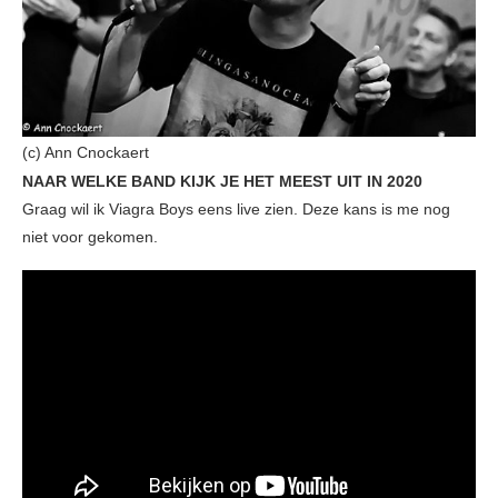
(c) Ann Cnockaert
NAAR WELKE BAND KIJK JE HET MEEST UIT IN 2020
Graag wil ik Viagra Boys eens live zien. Deze kans is me nog
niet voor gekomen.