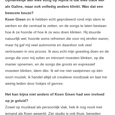
Opmerkelijk aan elke song op
Alpha
is dat elke track wel
als Galine, maar ook volledig anders klinkt. Was dat een
bewuste keuze?
Koen Gisen
en ik hebben echt geprobeerd rond mijn stem te
werken en die centraal te zetten, en de songs te laten bestaan
hoe ik ze hoorde of hoe ik ze wou doen klinken. Hij stuurde
natuurlijk wel, hoorde soms refreinen die voor mij strofen waren,
maar hij gaf mij veel autonomie en daardoor ook veel
vertrouwen in ons proces. Ik wou echt mijn goesting doen en de
songs die voor mij sober en introvert moesten klinken, op die
manier opnemen, en de songs die groots en expressief
moesten klinken, idem dito. Ik wil me niet vastpinnen op één
soort muziek, ik handel altijd uit creatieve noodzaak en laat me
weinig leiden door hokjes of genres.
Het kan bijna niet anders of Koen Gisen had een invloed
op je geluid?
Zowel op muzikaal als persoonlijk vlak, heb ik nog nooit met
iemand als Koen gewerkt. Zijn studio is ook thuis, beneden