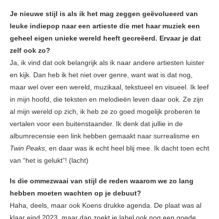
Je nieuwe stijl is als ik het mag zeggen geëvolueerd van
leuke indiepop naar een artieste die met haar muziek een
geheel eigen unieke wereld heeft gecreëerd. Ervaar je dat
zelf ook zo?
Ja, ik vind dat ook belangrijk als ik naar andere artiesten luister
en kijk. Dan heb ik het niet over genre, want wat is dat nog,
maar wel over een wereld, muzikaal, tekstueel en visueel. Ik leef
in mijn hoofd, die teksten en melodieën leven daar ook. Ze zijn
al mijn wereld op zich, ik heb ze zo goed mogelijk proberen te
vertalen voor een buitenstaander. Ik denk dat jullie in de
albumrecensie een link hebben gemaakt naar surrealisme en
Twin Peaks
, en daar was ik echt heel blij mee. Ik dacht toen echt
van “het is gelukt”! (lacht)
Is die ommezwaai van stijl de reden waarom we zo lang
hebben moeten wachten op je debuut?
Haha, deels, maar ook Koens drukke agenda. De plaat was al
klaar eind 2023, maar dan zoekt je label ook nog een goede