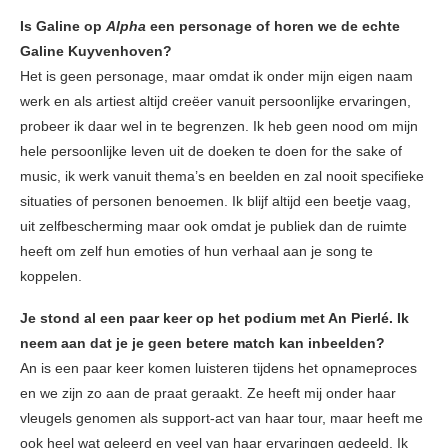
Is Galine op
Alpha
een personage of horen we de echte
Galine Kuyvenhoven?
Het is geen personage, maar omdat ik onder mijn eigen naam
werk en als artiest altijd creëer vanuit persoonlijke ervaringen,
probeer ik daar wel in te begrenzen. Ik heb geen nood om mijn
hele persoonlijke leven uit de doeken te doen for the sake of
music, ik werk vanuit thema’s en beelden en zal nooit specifieke
situaties of personen benoemen. Ik blijf altijd een beetje vaag,
uit zelfbescherming maar ook omdat je publiek dan de ruimte
heeft om zelf hun emoties of hun verhaal aan je song te
koppelen.
Je stond al een paar keer op het podium met An Pierlé. Ik
neem aan dat je je geen betere match kan inbeelden?
An is een paar keer komen luisteren tijdens het opnameproces
en we zijn zo aan de praat geraakt. Ze heeft mij onder haar
vleugels genomen als support-act van haar tour, maar heeft me
ook heel wat geleerd en veel van haar ervaringen gedeeld. Ik