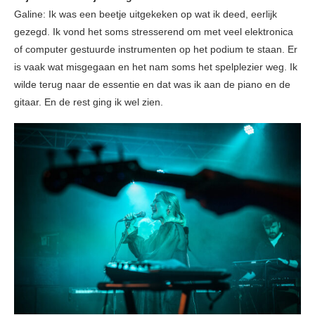
Galine: Ik was een beetje uitgekeken op wat ik deed, eerlijk
gezegd. Ik vond het soms stresserend om met veel elektronica
of computer gestuurde instrumenten op het podium te staan. Er
is vaak wat misgegaan en het nam soms het spelplezier weg. Ik
wilde terug naar de essentie en dat was ik aan de piano en de
gitaar. En de rest ging ik wel zien.