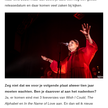
releasedatum en daar komen veel zaken bij kijken.
Zeg niet dat we voor je volgende plaat alweer tien jaar
moeten wachten. Ben je daarover al aan het nadenken?
Ja, er komen eind mei 3 liveversies van
Wish I Could
,
The
Alphabet
en
In the Name of Love
aan. En dan wil ik nieuw