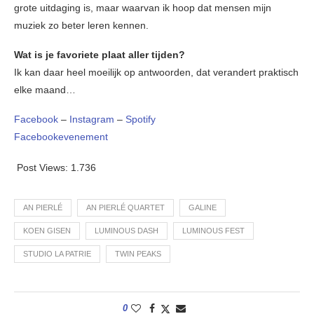
grote uitdaging is, maar waarvan ik hoop dat mensen mijn
muziek zo beter leren kennen.
Wat is je favoriete plaat aller tijden?
Ik kan daar heel moeilijk op antwoorden, dat verandert praktisch
elke maand…
Facebook
–
Instagram
–
Spotify
Facebookevenement
Post Views:
1.736
AN PIERLÉ
AN PIERLÉ QUARTET
GALINE
KOEN GISEN
LUMINOUS DASH
LUMINOUS FEST
STUDIO LA PATRIE
TWIN PEAKS
0