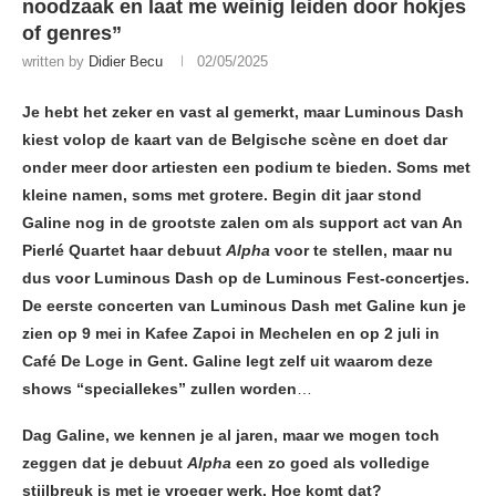
noodzaak en laat me weinig leiden door hokjes
of genres”
written by
Didier Becu
02/05/2025
Je hebt het zeker en vast al gemerkt, maar Luminous Dash
kiest volop de kaart van de Belgische scène en doet dar
onder meer door artiesten een podium te bieden. Soms met
kleine namen, soms met grotere. Begin dit jaar stond
Galine nog in de grootste zalen om als support act van An
Pierlé Quartet haar debuut
Alpha
voor te stellen, maar nu
dus voor Luminous Dash op de Luminous Fest-concertjes.
De eerste concerten van Luminous Dash met Galine kun je
zien op 9 mei in Kafee Zapoi in Mechelen en op 2 juli in
Café De Loge in Gent. Galine legt zelf uit waarom deze
shows “speciallekes” zullen worden
…
Dag Galine, we kennen je al jaren, maar we mogen toch
zeggen dat je debuut
Alpha
een zo goed als volledige
stijlbreuk is met je vroeger werk. Hoe komt dat?