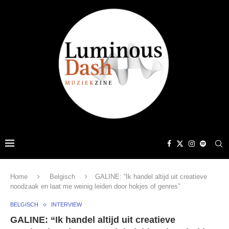
Home
Belgisch
GALINE: “Ik handel altijd uit creatieve
noodzaak en laat me weinig leiden door hokjes of genres”
BELGISCH
INTERVIEW
GALINE: “Ik handel altijd uit creatieve