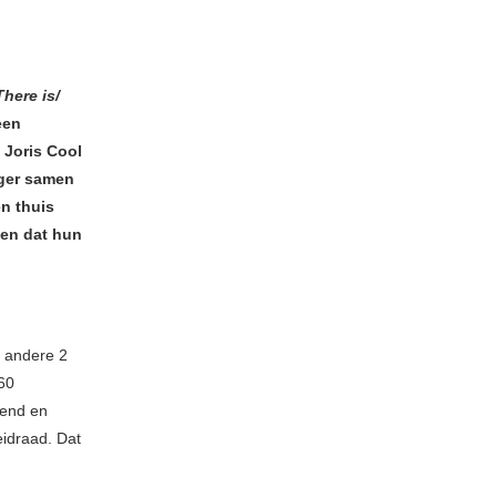
There is/
een
 Joris Cool
nger samen
en thuis
len dat hun
 andere 2
 60
vend en
eidraad. Dat