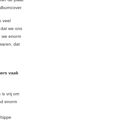
 albumcover.
k veel
l dat we ons
n we enorm
waren, dat
mers vaak
is vrij om
and enorm
 hippe