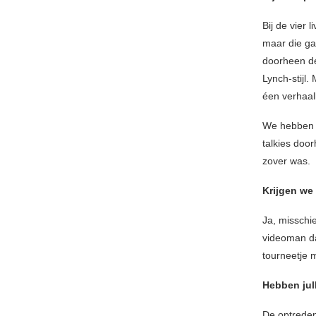
Bij de vier 
maar die gaa
doorheen de
Lynch-stijl.
éen verhaall
We hebben d
talkies doo
zover was.
Krijgen we 
Ja, misschi
videoman da
tourneetje m
Hebben jul
De optredens