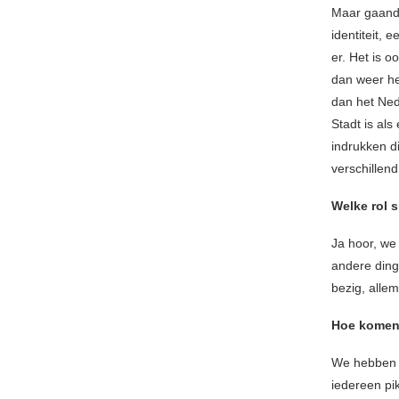
Maar gaande
identiteit,
er. Het is 
dan weer hel
dan het Nede
Stadt is als
indrukken d
verschillend
Welke rol s
Ja hoor, we
andere ding
bezig, allem
Hoe komen 
We hebben n
iedereen pik