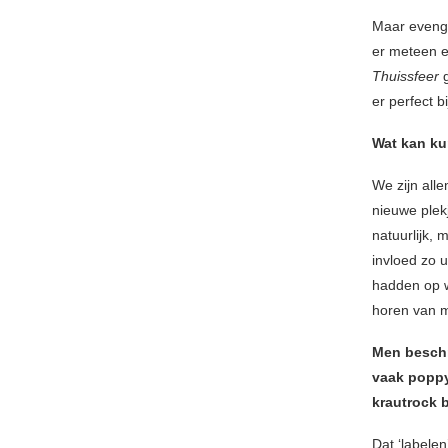
Maar evengo
er meteen e
Thuissfeer
er perfect b
Wat kan ku
We zijn all
nieuwe plek
natuurlijk,
invloed zo 
hadden op w
horen van m
Men beschri
vaak poppy
krautrock b
Dat ‘labelen