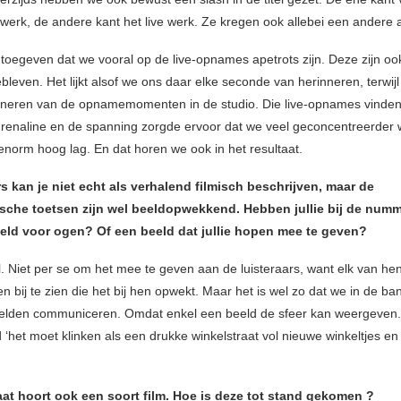
iowerk, de andere kant het live werk. Ze kregen ook allebei een andere
oegeven dat we vooral op de live-opnames apetrots zijn. Deze zijn oo
ebleven. Het lijkt alsof we ons daar elke seconde van herinneren, terwij
nneren van de opnamemomenten in de studio. Die live-opnames vinde
drenaline en de spanning zorgde ervoor dat we veel geconcentreerder 
enorm hoog lag. En dat horen we ook in het resultaat.
 kan je niet echt als verhalend filmisch beschrijven, maar de
sche toetsen zijn wel beeldopwekkend. Hebben jullie bij de num
eld voor ogen? Of een beeld dat jullie hopen mee te geven?
l. Niet per se om het mee te geven aan de luisteraars, want elk van hen 
n bij te zien die het bij hen opwekt. Maar het is wel zo dat we in de b
elden communiceren. Omdat enkel een beeld de sfeer kan weergeven.
 ‘het moet klinken als een drukke winkelstraat vol nieuwe winkeltjes en
aat hoort ook een soort film. Hoe is deze tot stand gekomen ?