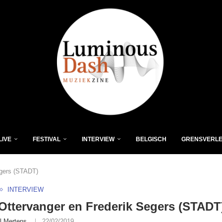
LIVE
FESTIVAL
INTERVIEW
BELGISCH
GRENSVERL
egers (STADT)
INTERVIEW
Ottervanger en Frederik Segers (STADT
l Mertens
22/02/2019