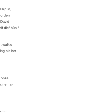
lijn in,
 worden
 David
lf die/ hùn /
t walkie
ing als het
n onze
 cinema-
r het