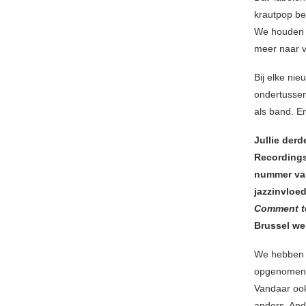
krautpop bes
We houden v
meer naar v
Bij elke ni
ondertussen
als band. En
Jullie derd
Recording
nummer van
jazzinvloe
Comment t
Brussel w
We hebben d
opgenomen, 
Vandaar ook 
anders. And