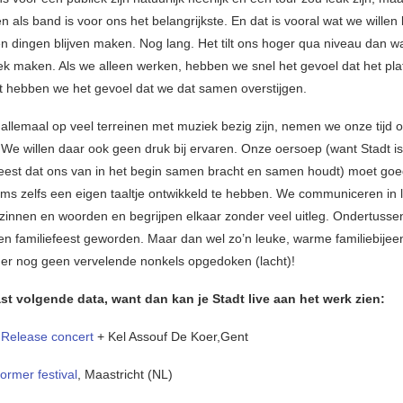
ls band is voor ons het belangrijkste. En dat is vooral wat we willen 
 dingen blijven maken. Nog lang. Het tilt ons hoger qua niveau dan 
ek maken. Als we alleen werken, hebben we snel het gevoel dat het pla
dt hebben we het gevoel dat we dat samen overstijgen.
allemaal op veel terreinen met muziek bezig zijn, nemen we onze tijd 
We willen daar ook geen druk bij ervaren. Onze oersoep (want Stadt is 
eest dat ons van in het begin samen bracht en samen houdt) moet goed
oms zelfs een eigen taaltje ontwikkeld te hebben. We communiceren in 
 zinnen en woorden en begrijpen elkaar zonder veel uitleg. Ondertussen
een familiefeest geworden. Maar dan wel zo’n leuke, warme familiebijee
jn er nog geen vervelende nonkels opgedoken (lacht)!
st volgende data, want dan kan je Stadt live aan het werk zien:
T
Release concert
+ Kel Assouf De Koer,Gent
ormer festival
, Maastricht (NL)