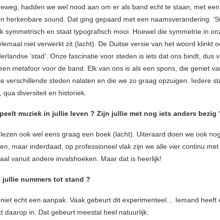
weg, hadden we wel nood aan om er als band echt te staan, met een
 een herkenbare sound. Dat ging gepaard met een naamsverandering. ‘St
ook symmetrisch en staat typografisch mooi. Hoewel die symmetrie in o
emaal niet verwerkt zit (lacht). De Duitse versie van het woord klinkt o
rlandse ‘stad’. Onze fascinatie voor steden is iets dat ons bindt, dus 
 een metafoor voor de band. Elk van ons is als een spons, die geniet va
ie verschillende steden nalaten en die we zo graag opzuigen. Iedere st
, qua diversiteit en historiek.
peelt muziek in jullie leven ? Zijn jullie met nog iets anders bezig 
 lezen ook wel eens graag een boek (lacht). Uiteraard doen we ook no
en, maar inderdaad, op professioneel vlak zijn we alle vier continu me
aal vanuit andere invalshoeken. Maar dat is heerlijk!
jullie nummers tot stand ?
iet echt een aanpak. Vaak gebeurt dit experimenteel… Iemand heeft 
t daarop in. Dat gebeurt meestal heel natuurlijk.