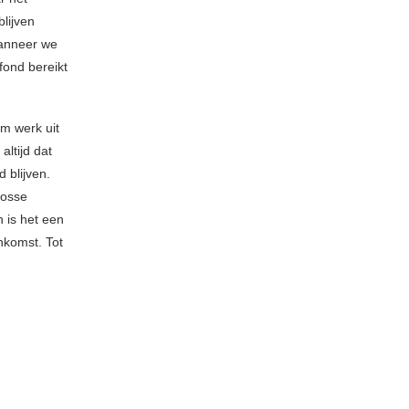
blijven
wanneer we
fond bereikt
om werk uit
altijd dat
 blijven.
losse
 is het een
nkomst. Tot