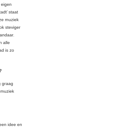
 eigen
adt’ staat
nze muziek
ok steviger
vandaar.
n alle
ad is zo
?
g graag
t muziek
een idee en