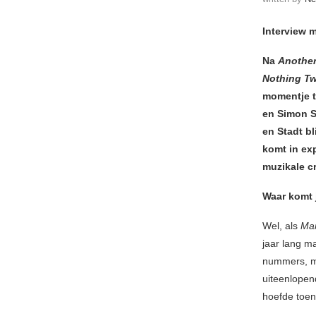
Interview 
Na
Another
Nothing Tw
momentje t
en Simon S
en Stadt bl
komt in ex
muzikale cr
Waar komt 
Wel, als
Mar
jaar lang ma
nummers, me
uiteenlopen
hoefde toen