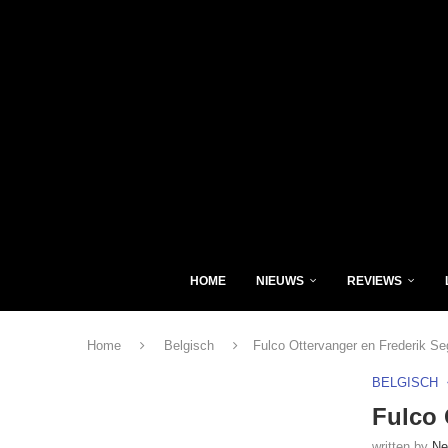
HOME
NIEUWS
REVIEWS
Home
Belgisch
Fulco Ottervanger en Frederik S
BELGISCH
Fulco 
written by
Ne