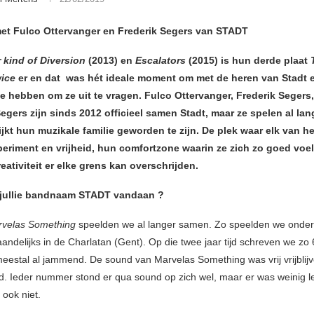
met Fulco Ottervanger en Frederik Segers van STADT
 kind of Diversion
(2013) en
Escalators
(2015) is hun derde plaat
ice
er en dat was hét ideale moment om met de heren van Stadt 
e hebben om ze uit te vragen. Fulco Ottervanger, Frederik Segers,
egers zijn sinds 2012 officieel samen Stadt, maar ze spelen al la
ijkt hun muzikale familie geworden te zijn. De plek waar elk van h
periment en vrijheid, hun comfortzone waarin ze zich zo goed voe
eativiteit er elke grens kan overschrijden.
jullie bandnaam STADT vandaan ?
velas Something
speelden we al langer samen. Zo speelden we onder
andelijks in de Charlatan (Gent). Op die twee jaar tijd schreven we zo
estal al jammend. De sound van Marvelas Something was vrij vrijblij
d. Ieder nummer stond er qua sound op zich wel, maar er was weinig l
 ook niet.