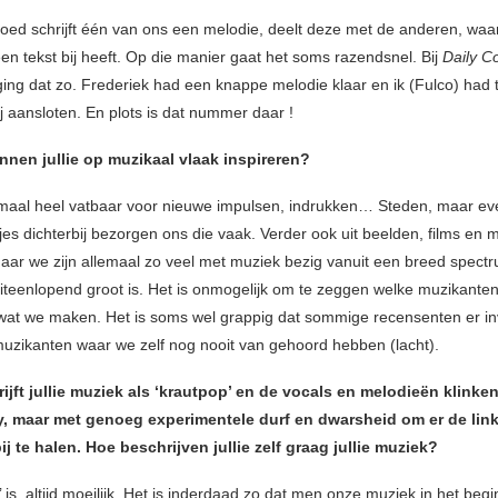
ed schrijft één van ons een melodie, deelt deze met de anderen, wa
en tekst bij heeft. Op die manier gaat het soms razendsnel. Bij
Daily 
ging dat zo. Frederiek had een knappe melodie klaar en ik (Fulco) had 
ij aansloten. En plots is dat nummer daar !
nnen jullie op muzikaal vlaak inspireren?
emaal heel vatbaar voor nieuwe impulsen, indrukken… Steden, maar e
jes dichterbij bezorgen ons die vaak. Verder ook uit beelden, films en 
 maar we zijn allemaal zo veel met muziek bezig vanuit een breed spectr
uiteenlopend groot is. Het is onmogelijk om te zeggen welke muzikanten
at we maken. Het is soms wel grappig dat sommige recensenten er in
uzikanten waar we zelf nog nooit van gehoord hebben (lacht).
jft jullie muziek als ‘krautpop’ en de vocals en melodieën klinke
, maar met genoeg experimentele durf en dwarsheid om er de lin
ij te halen. Hoe beschrijven jullie zelf graag jullie muziek?
’ is altijd moeilijk. Het is inderdaad zo dat men onze muziek in het begi