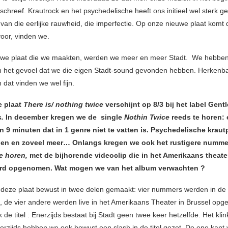
chreef. Krautrock en het psychedelische heeft ons initieel wel sterk ge
an die eerlijke rauwheid, die imperfectie. Op onze nieuwe plaat komt 
oor, vinden we.
euwe plaat die we maakten, werden we meer en meer Stadt. We hebbe
 het gevoel dat we die eigen Stadt-sound gevonden hebben. Herkenb
 dat vinden we wel fijn.
e plaat
There is/ nothing twice
verschijnt op 8/3 bij het label Gentl
s
.
In december kregen we de single
Nothin Twice
reeds te horen:
 9 minuten dat in 1 genre niet te vatten is. Psychedelische krau
den en zoveel meer… Onlangs kregen we ook het rustigere numm
e horen,
met de bijhorende videoclip die in het Amerikaans theate
erd opgenomen. Wat mogen we van het album verwachten ?
eze plaat bewust in twee delen gemaakt: vier nummers werden in de 
de vier andere werden live in het Amerikaans Theater in Brussel op
de titel : Enerzijds bestaat bij Stadt geen twee keer hetzelfde. Het klinkt
erzijds hebben we ook bewust een slash in de titel gezet. De ene kant 