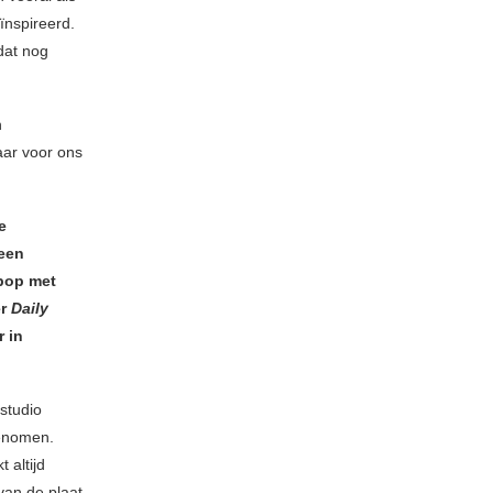
ïnspireerd.
dat nog
n
aar voor ons
e
 een
tpop met
er
Daily
r in
studio
genomen.
 altijd
van de plaat