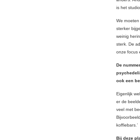
is het stud
We moeten t
sterker bijg
weinig heri
sterk. De a
onze focus 
De nummers
psychedeli
ook een be
Eigenlijk we
er de beelde
veel met be
Bijvoorbeeld
koffiebars.’
Bij deze pl