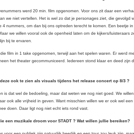
livenummers werd 20 min. film opgenomen. Voor ons zit daar een verhaal
n we niet vertellen. Het is wel zo dat je personages ziet, die gevolgd
 4 nummers, om dan bij ons optreden terecht te komen. Een beetje in
 Maar we willen vooral ook de openheid laten om de kijkers/luisteraars ze
ijn bij te ervaren.
ie film in 1 take opgenomen, terwijl aan het spelen waren. Er werd me
rheen het theater gecommuniceerd. Iedereen stond klaar en deed zijn d
deze ook te zien als visuals tijdens het release concert op 8/3 ?
en is dat wel de bedoeling, maar dat weten we nog niet goed. We wille
ar ook alle vrijheid in geven. Want misschien willen we er ook wel een
ee doen. Daar ligt nog niet echt iets rond vast.
lie een muzikale droom voor STADT ? Wat willen jullie bereiken?
 voor een publiek zijn natuurlijk heerlijk en een tour zou leuk zijn, maa