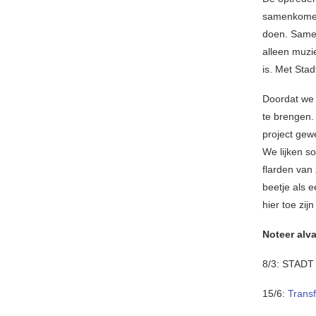
samenkomen a
doen. Samen
alleen muzi
is. Met Sta
Doordat we 
te brengen. 
project gew
We lijken s
flarden van
beetje als 
hier toe zi
Noteer alva
8/3: STAD
15/6:
Transf