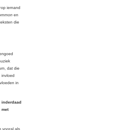
arop iemand
Common
en
teksten die
vengoed
muziek
um, dat die
 invloed
vloeden in
n inderdaad
k met
n vooral als