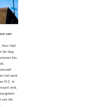
wave van
k. Voor
Hail
n de slag
Ramones fan.
eds
ntensief
aan het werk
es D.C. in
essant vind,
n zangstem
t van die
.