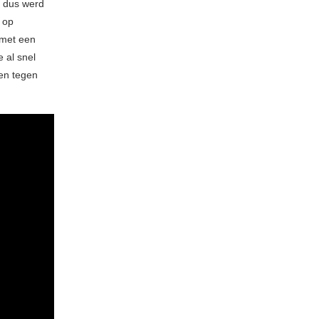
n dus werd
r op
 met een
e al snel
en tegen