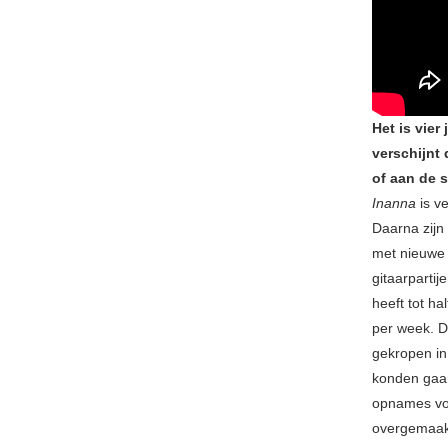
Het is vier
verschijnt 
of aan de 
Inanna
is ve
Daarna zijn
met nieuwe 
gitaarparti
heeft tot h
per week. Da
gekropen in
konden gaan
opnames v
overgemaakt