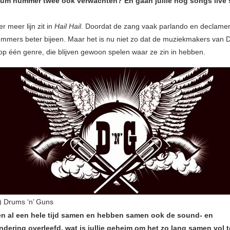
bum nummer twee ook verwachten? En gaan jullie nog songs live 
er meer lijn zit in
Hail Hail
. Doordat de zang vaak parlando en declamer
nummers beter bijeen. Maar het is nu niet zo dat de muziekmakers van D
op één genre, die blijven gewoon spelen waar ze zin in hebben.
) Drums ‘n’ Guns
len al een hele tijd samen en hebben samen ook de sound- en
dering overleefd, wat is jullie geheim om het zo lang samen vol 