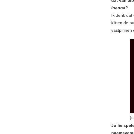
dat van al
Inanna
?
Ik denk dat 
klitten de 
vastpinnen 
(c
Jullie spe
naamsveran