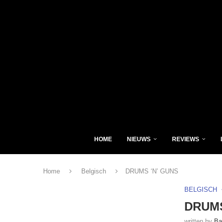
HOME
NIEUWS
REVIEWS
Home
Belgisch
DRUMS ‘N’ GUNS
BELGISCH
DRUMS
written by
Ba