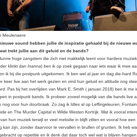
De Meulenaere
 nieuwe sound hebben jullie de inspiratie gehaald bij de nieuwe 
at trekt jullie aan dit geluid en de bands?
dunne hoge zangstem die zich niet makkelijk leent voor hardere muzie
rder klinkt dan
Inanna
) ben ik op zoek gegaan naar iets waar ik mee aa
en ik bij die postpunk uitgekomen. Ik ben wel al jaar en dag die-hard 
er keer live aan het werk gezien en vind hun geluid en attitude nog ste
d. Pas bij het overlijden van Mark E. Smith ( januari 2018) ben ik me i
pen in postpunk bands. Ik probeer zoveel mogelijk van die bands live 
k nog voor hun doorbraak. Zo zag ik Idles al op Leffingeleuren, Fontain
de en The Murder Capital in Wilde Westen Kortrijk. Wat ik vooral inter
 van hun muziek terwijl er veel melodie in blijft zitten en vooral hoe ee
g kan zijn, zonder daarvoor te vervallen in brullen of grunten. Ik heb wa
ebracht op repetitie en ik denk dat daar toch wel wat is blijven hangen