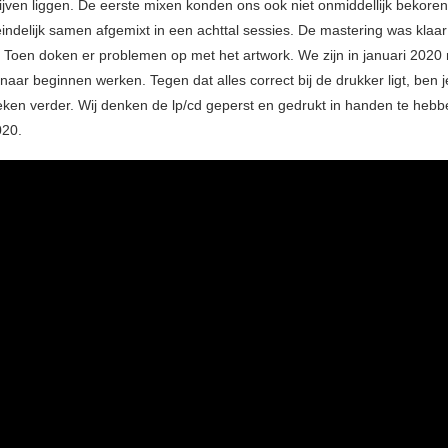
jven liggen. De eerste mixen konden ons ook niet onmiddellijk bekore
eindelijk samen afgemixt in een achttal sessies. De mastering was klaa
 Toen doken er problemen op met het artwork. We zijn in januari 2020
aar beginnen werken. Tegen dat alles correct bij de drukker ligt, ben j
ken verder. Wij denken de lp/cd geperst en gedrukt in handen te hebb
020.