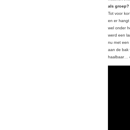
als groep?
Tot voor kor
en er hangt
wel onder h
werd een lan
nu met een 
aan de bak 
haalbaar… o