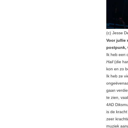
(c) Jesse 
Voor jullie
postpunk, w
Ik heb een 
Hail
(die ha
kon en zo b
Ik heb ze vi
ongeëvenaar
gaan verdie
te zien, vaa
4AD Diksmui
is de kracht
zeer krachti
muziek aang