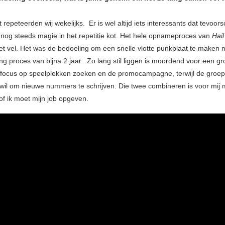
t repeteerden wij wekelijks. Er is wel altijd iets interessants dat tevoor
 nog steeds magie in het repetitie kot. Het hele opnameproces van
Hail
et vel. Het was de bedoeling om een snelle vlotte punkplaat te maken 
g proces van bijna 2 jaar. Zo lang stil liggen is moordend voor een gro
focus op speelplekken zoeken en de promocampagne, terwijl de groep
wil om nieuwe nummers te schrijven. Die twee combineren is voor mij m
f ik moet mijn job opgeven.