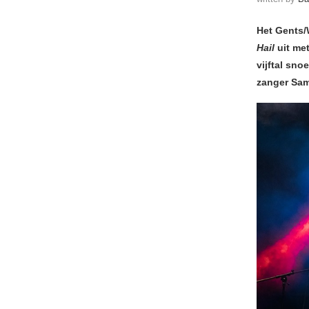
Het Gents/
Hail
uit me
vijftal sn
zanger Sam