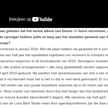
 jaar geleden dat het eerste album van Drums ‘n’ Guns verscheen, d
de opvolger hebben jullie zo lang aan het sleutelen geweest aan h
songs?
rschenen in januari 2016. Met die plaat hebben we gespeeld tot in juni
 we een half jaar het repetitiekot ingedoken om nummers te schrijven e
opnames begonnen in de kerstvakantie van 2018. Vervolgens moesten
jen, alle andere arrangementen + alle zang (gedubbeld) worden opgen
alf april 2019 geduurd. Wij werkten met opnamesessies van drie a vier
t is vrij intensief maar het is niet zo dat er veel werd getreuzeld. Er is w
 het vinden van een goede basisklank waarmee we in de mixen aan de
. Deze manier van opnemen duurt dus veel langer dan live studiotrack
oor
Inanna
duurden bijvoorbeeld 5 dagen). Alle opnames zijn half april
 aan de Luna Barn Studio maar door agendaproblemen zijn die daar 