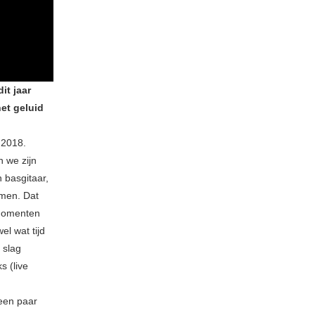
it jaar
et geluid
 2018.
n we zijn
 basgitaar,
omen. Dat
 momenten
el wat tijd
 slag
s (live
een paar