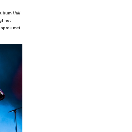
 album
Hail
t het
esprek met