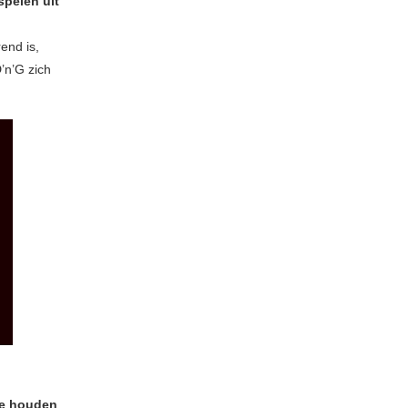
spelen uit
end is,
’n’G zich
te houden