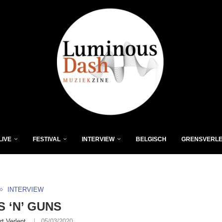
LIVE
FESTIVAL
INTERVIEW
BELGISCH
GRENSVERL
INTERVIEW
 ‘N’ GUNS
rt Verlent
05/03/2020