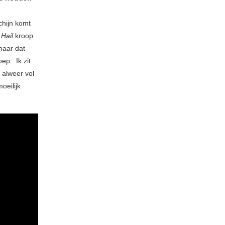
schijn komt
 Hail
kroop
maar dat
ep. Ik zit
 alweer vol
oeilijk