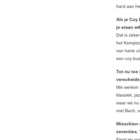
hard aan he
Als je Coy 
je eraan wi
Dat is zeker
het Kempisc
van harte u
een coy buz
Tot nu toe 
verscheide
We werken b
klassiek, ja
waar we nu 
met Bach, o
Misschien n
seventies. 
Eerst en vo