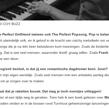
© COY BUZZ
 Perfect Girlfriend
meteen ook The Perfect Popsong. Pop is belan
 uiteindelijk volk, en ik geloof in de kracht van catchy melodieën om v
Songs die je na één keer beluisteren kunt meezingen. Zoals de kinderlie
g. Dat is wat veel mensen, waaronder ikzelf, graag willen. Zoals
Frank
me een deun.
ogisch besluit, is dat jij een romantische dagdromer bent. Juist?
 in mijn eigen wereldje. Zoals veel mensen met een artistieke aanleg de
s om je zorgen over te maken.
taat dat je raketten bouwt. Dat mag je toch eventjes uitleggen!
hier al een tijdje weg te geraken. Toen heb ik een boek gelezen over
We
dsdien vinden er in de bossen rond Turnhout geheimzinnige lanceringen