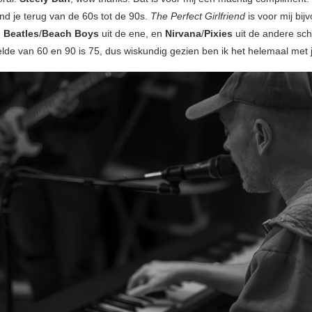
ind je terug van de 60s tot de 90s.
The Perfect Girlfriend
is voor mij bij
n
Beatles
/
Beach Boys
uit de ene, en
Nirvana
/
Pixies
uit de andere sch
lde van 60 en 90 is 75, dus wiskundig gezien ben ik het helemaal met 