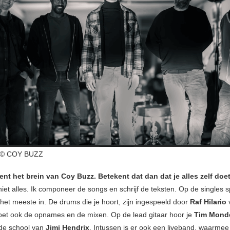
© COY BUZZ
 bent het brein van Coy Buzz. Betekent dat dan dat je alles zelf doe
iet alles. Ik componeer de songs en schrijf de teksten. Op de singles s
 het meeste in. De drums die je hoort, zijn ingespeeld door
Raf Hilario
doet ook de opnames en de mixen. Op de lead gitaar hoor je
Tim Mond
t de school van
Jimi Hendrix
. Intussen is er ook een liveband, waarmee