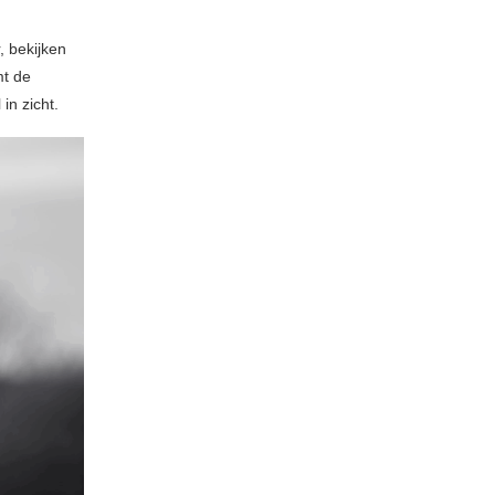
, bekijken
mt de
in zicht.