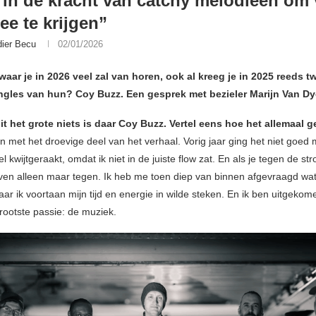
 in de kracht van catchy melodieën om 
ee te krijgen”
dier Becu
02/01/2026
aar je in 2026 veel zal van horen, ook al kreeg je in 2025 reeds t
ingles van hun? Coy Buzz. Een gesprek met bezieler Marijn Van Dy
it het grote niets is daar Coy Buzz. Vertel eens hoe het allemaal 
 met het droevige deel van het verhaal. Vorig jaar ging het niet goed m
l kwijtgeraakt, omdat ik niet in de juiste flow zat. En als je tegen de st
even alleen maar tegen. Ik heb me toen diep van binnen afgevraagd wat
ar ik voortaan mijn tijd en energie in wilde steken. En ik ben uitgekome
rootste passie: de muziek.