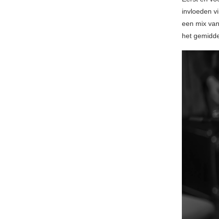
invloeden v
een mix va
het gemidde