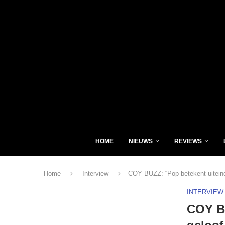
HOME
NIEUWS
REVIEWS
Home
Interview
COY BUZZ: “Pop betekent uiteinde
INTERVIEW
COY BU