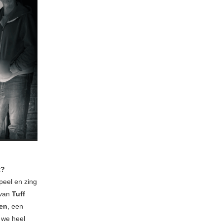
t?
peel en zing
van
Tuff
en
, een
 we heel