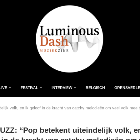
LIVE
FESTIVAL
INTERVIEW
BELGISCH
GRENSVERL
lijk volk, en ik geloof in de kracht van catchy melodieën om veel volk mee t
ZZ: “Pop betekent uiteindelijk volk, e