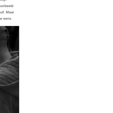
voorbeeld
uif. Maar
je eens.