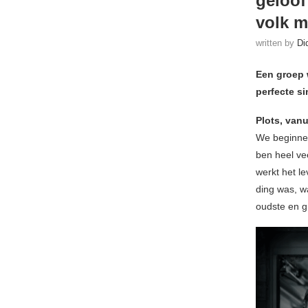
geloof
volk m
written by
Di
Een groep w
perfecte s
Plots, vanu
We beginnen
ben heel vee
werkt het l
ding was, wa
oudste en g