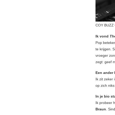
COY BUZZ 
Ik vond
The
Pop betekent
te krijgen. 
vroeger zon
zegt: geef 
Een ander l
Ik zit zeker
op zich nik
In je bio s
Ik probeer 
Braun
. Sin