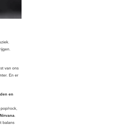
uziek.
ijgen.
est van ons
nter. En er
ijden en
 pop/rock,
Nirvana
.
it balans