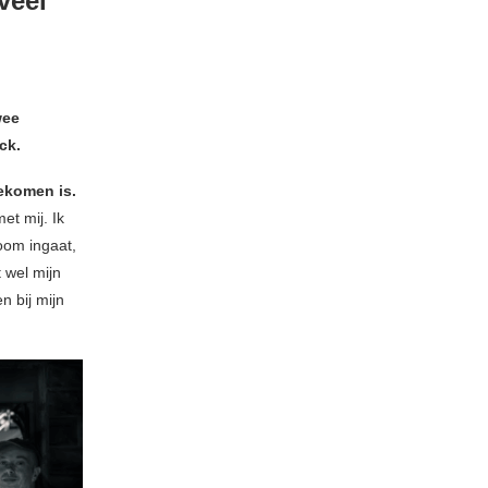
veel
wee
ck.
gekomen is.
et mij. Ik
room ingaat,
 wel mijn
n bij mijn