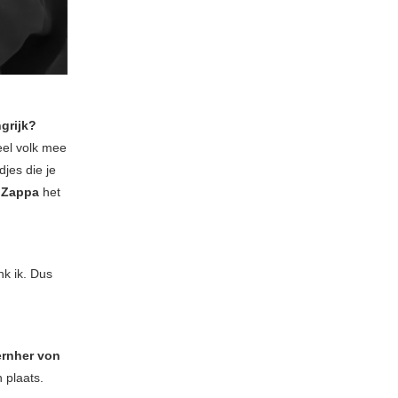
grijk?
eel volk mee
djes die je
 Zappa
het
nk ik. Dus
rnher von
 plaats.