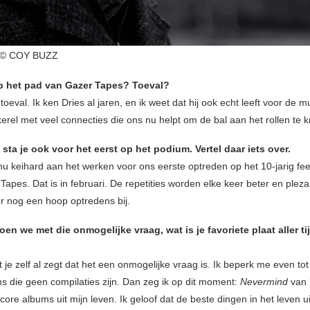
© COY BUZZ
 het pad van Gazer Tapes? Toeval?
oeval. Ik ken Dries al jaren, en ik weet dat hij ook echt leeft voor de m
rel met veel connecties die ons nu helpt om de bal aan het rollen te kr
sta je ook voor het eerst op het podium. Vertel daar iets over.
nu keihard aan het werken voor ons eerste optreden op het 10-jarig fe
Tapes. Dat is in februari. De repetities worden elke keer beter en pleza
 nog een hoop optredens bij.
oen we met die onmogelijke vraag, wat is je favoriete plaat aller t
 je zelf al zegt dat het een onmogelijke vraag is. Ik beperk me even tot
ms die geen compilaties zijn. Dan zeg ik op dit moment:
Nevermind
van
ore albums uit mijn leven. Ik geloof dat de beste dingen in het leven u