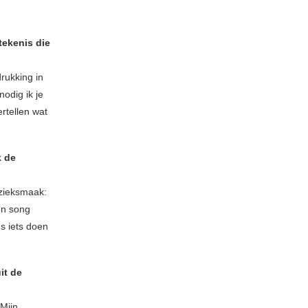
etekenis die
drukking in
odig ik je
rtellen wat
k de
zieksmaak:
Een song
s iets doen
it de
 Mijn