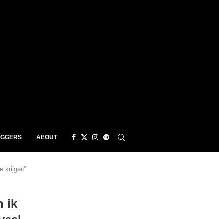
EGGERS
ABOUT
e krijgen”
n ik