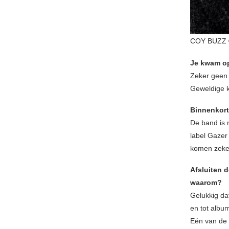
COY BUZZ 
Je kwam op
Zeker geen t
Geweldige ke
Binnenkort 
De band is 
label Gazer 
komen zeker
Afsluiten d
waarom?
Gelukkig dat
en tot albu
Eén van de c