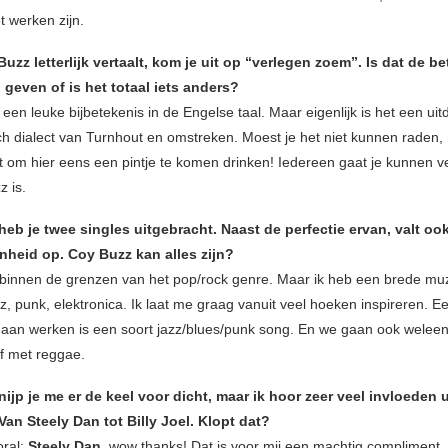
t werken zijn.
Buzz letterlijk vertaalt, kom je uit op “verlegen zoem”. Is dat de b
l geven of is het totaal iets anders?
 een leuke bijbetekenis in de Engelse taal. Maar eigenlijk is het een uit
h dialect van Turnhout en omstreken. Moest je het niet kunnen raden, n
it om hier eens een pintje te komen drinken! Iedereen gaat je kunnen ve
z is.
heb je twee singles uitgebracht. Naast de perfectie ervan, valt oo
nheid op. Coy Buzz kan alles zijn?
innen de grenzen van het pop/rock genre. Maar ik heb een brede mu
zz, punk, elektronica. Ik laat me graag vanuit veel hoeken inspireren. 
aan werken is een soort jazz/blues/punk song. En we gaan ook weleen
f met reggae.
ijp je me er de keel voor dicht, maar ik hoor zeer veel invloeden u
Van Steely Dan tot Billy Joel. Klopt dat?
oral:
Steely Dan
, wow thanks! Dat is voor mij een machtig compliment.