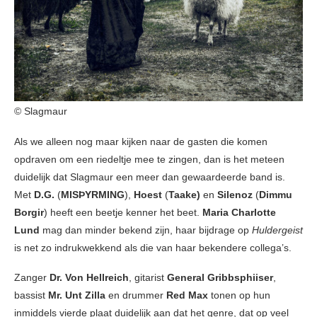
© Slagmaur
Als we alleen nog maar kijken naar de gasten die komen
opdraven om een riedeltje mee te zingen, dan is het meteen
duidelijk dat Slagmaur een meer dan gewaardeerde band is.
Met
D.G.
(
MISÞYRMING
),
Hoest
(
Taake)
en
Silenoz
(
Dimmu
Borgir
) heeft een beetje kenner het beet.
Maria Charlotte
Lund
mag dan minder bekend zijn, haar bijdrage op
Huldergeist
is net zo indrukwekkend als die van haar bekendere collega’s.
Zanger
Dr. Von Hellreich
, gitarist
General Gribbsphiiser
,
bassist
Mr. Unt Zilla
en drummer
Red Max
tonen op hun
inmiddels vierde plaat duidelijk aan dat het genre, dat op veel